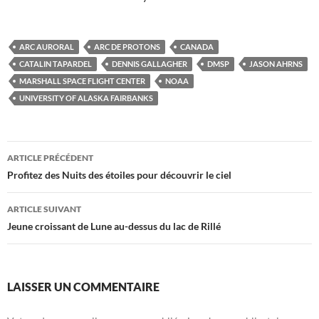
ARC AURORAL
ARC DE PROTONS
CANADA
CATALIN TAPARDEL
DENNIS GALLAGHER
DMSP
JASON AHRNS
MARSHALL SPACE FLIGHT CENTER
NOAA
UNIVERSITY OF ALASKA FAIRBANKS
Navigation
ARTICLE PRÉCÉDENT
des
Profitez des Nuits des étoiles pour découvrir le ciel
articles
ARTICLE SUIVANT
Jeune croissant de Lune au-dessus du lac de Rillé
LAISSER UN COMMENTAIRE