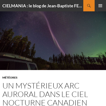
Recherche
CIELMANIA : le blog de Jean-Baptiste FELDMANN, photographe du ciel
ALLER
MENU
AU
PRINCI
CONTENU
MÉTÉORES
UN MYSTÉRIEUX ARC
AURORAL DANS LE CIEL
NOCTURNE CANADIEN