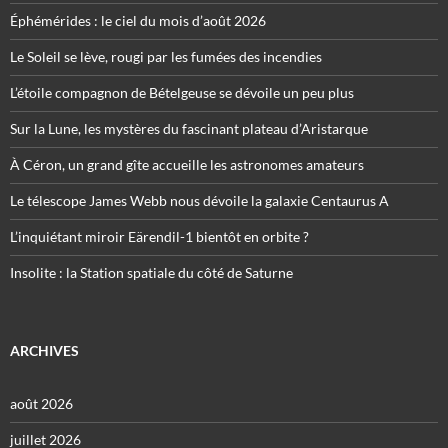
Éphémérides : le ciel du mois d’août 2026
Le Soleil se lève, rougi par les fumées des incendies
L’étoile compagnon de Bételgeuse se dévoile un peu plus
Sur la Lune, les mystères du fascinant plateau d’Aristarque
À Céron, un grand gîte accueille les astronomes amateurs
Le télescope James Webb nous dévoile la galaxie Centaurus A
L’inquiétant miroir Eärendil-1 bientôt en orbite ?
Insolite : la Station spatiale du côté de Saturne
ARCHIVES
août 2026
juillet 2026