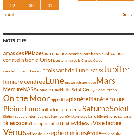
29
30
31
« Juil
Sep »
MOTS-CLÉS
amas des Pléiades
comète
astronome
aurore boréale
astéroïde
Chili
constellation d'Orion
constellation de la Grande Ourse
Jupiter
croissant de Lune
ESO
ISS
constellation du Taureau
Lune
Mars
lumière cendrée
lunette astronomique
Mercure
NASA
Nuits-Saint-Georges
Nouvelle Lune
occultation
On the Moon
planète
Planète rouge
opposition
Saturne
Soleil
Pleine Lune
pollution lumineuse
Système solaire
tache solaire
Station spatiale internationale
Séléné
Super Lune
Voie lactée
télescope
vidéo
télescope spatial Hubble
VLT
Vénus
éphémérides
étoile
éclipse de Lune
étoile polaire