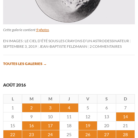
Cette galerie contient
9 photos
.
EN IMAGES : LE CIEL D’ÉTÉ SOUS LES CRAYONS D’UN ASTRODESSINATEUR
SEPTEMBRE 3, 2019
JEAN-BAPTISTE FELDMANN
2 COMMENTAIRES
TOUTES LES GALERIES
→
AOÛT 2016
L
M
M
J
V
S
D
1
2
3
4
5
6
7
8
9
10
11
12
13
14
15
16
17
18
19
20
21
22
23
24
25
26
27
28