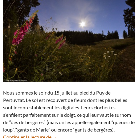
Nous sommes le soir du 15 juillet au pied du Puy de
Pertuyzat. Le sol est recouvert de fleurs dont les plus belles
sont incontestablement les digitales. Leurs clochettes
s’enfilent parfaitement sur le doigt, ce qui leur vaut le surnom
de “dés de bergères” (mais on les appelle également “queues de
loup”, “gants de Marie” ou encore “gants de bergères).
Auvergne (fin) : au clair de Lune poussent
Continuer la lecture de
→