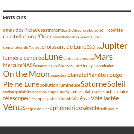
MOTS-CLÉS
amas des Pléiades
comète
astronome
aurore boréale
astéroïde
Chili
constellation d'Orion
constellation de la Grande Ourse
Jupiter
croissant de Lune
ESO
ISS
constellation du Taureau
Lune
Mars
lumière cendrée
lunette astronomique
Mercure
NASA
Nuits-Saint-Georges
Nouvelle Lune
occultation
On the Moon
planète
Planète rouge
opposition
Saturne
Soleil
Pleine Lune
pollution lumineuse
Système solaire
tache solaire
Station spatiale internationale
Séléné
Super Lune
Voie lactée
télescope
vidéo
télescope spatial Hubble
VLT
Vénus
éphémérides
étoile
éclipse de Lune
étoile polaire