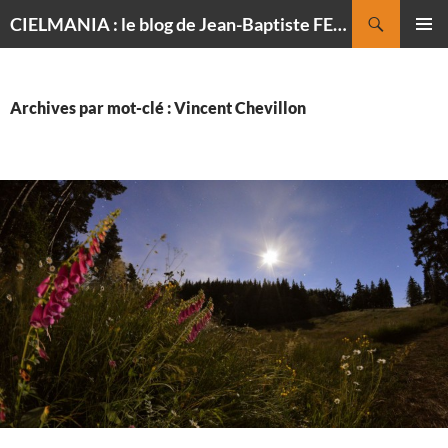
Recherche
CIELMANIA : le blog de Jean-Baptiste FELDMANN, photographe du ciel
ALLER
MENU
AU
PRINCI
CONTENU
Archives par mot-clé : Vincent Chevillon