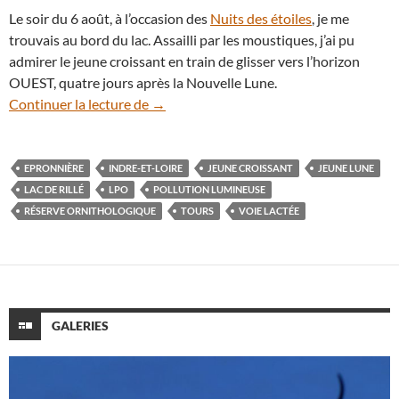
Le soir du 6 août, à l’occasion des
Nuits des étoiles
, je me
trouvais au bord du lac. Assailli par les moustiques, j’ai pu
admirer le jeune croissant en train de glisser vers l’horizon
OUEST, quatre jours après la Nouvelle Lune.
Jeune croissant de Lune au-dessus du lac 
Continuer la lecture de
→
EPRONNIÈRE
INDRE-ET-LOIRE
JEUNE CROISSANT
JEUNE LUNE
LAC DE RILLÉ
LPO
POLLUTION LUMINEUSE
RÉSERVE ORNITHOLOGIQUE
TOURS
VOIE LACTÉE
GALERIES