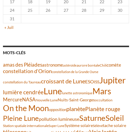
17
18
19
20
21
22
23
24
25
26
27
28
29
30
31
« Juil
MOTS-CLÉS
amas des Pléiades
comète
astronome
aurore boréale
astéroïde
Chili
constellation d'Orion
constellation de la Grande Ourse
Jupiter
croissant de Lune
ESO
ISS
constellation du Taureau
Lune
Mars
lumière cendrée
lunette astronomique
Mercure
NASA
Nuits-Saint-Georges
Nouvelle Lune
occultation
On the Moon
planète
Planète rouge
opposition
Saturne
Soleil
Pleine Lune
pollution lumineuse
Système solaire
tache solaire
Station spatiale internationale
Séléné
Super Lune
Voie lactée
télescope