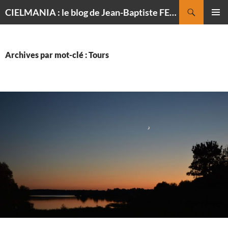
Recherche
CIELMANIA : le blog de Jean-Baptiste FELDMANN, photographe du ciel
ALLER
MENU
AU
PRINCI
CONTENU
Archives par mot-clé : Tours