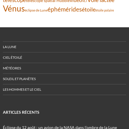
vidéo
télescope spatial Hubble
VLT
Vénus
éphémérides
étoile
éclipse de Lune
étoile polaire
LA LUNE
CIEL ÉTOILÉ
MÉTÉORES
SOLEIL ET PLANÈTES
LES HOMMES ET LE CIEL
ARTICLES RÉCENTS
Éclipse du 12 août : un avion de la NASA dans l’ombre de la Lune