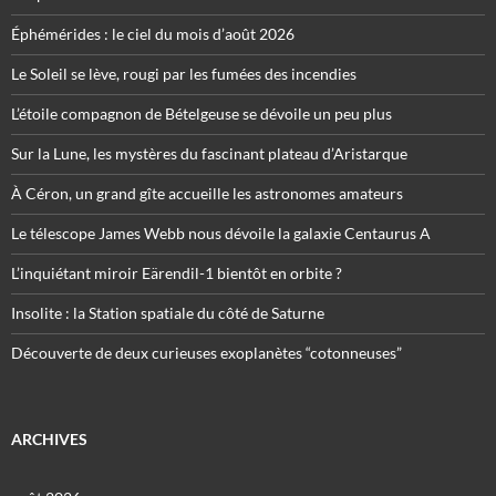
Éphémérides : le ciel du mois d’août 2026
Le Soleil se lève, rougi par les fumées des incendies
L’étoile compagnon de Bételgeuse se dévoile un peu plus
Sur la Lune, les mystères du fascinant plateau d’Aristarque
À Céron, un grand gîte accueille les astronomes amateurs
Le télescope James Webb nous dévoile la galaxie Centaurus A
L’inquiétant miroir Eärendil-1 bientôt en orbite ?
Insolite : la Station spatiale du côté de Saturne
Découverte de deux curieuses exoplanètes “cotonneuses”
ARCHIVES