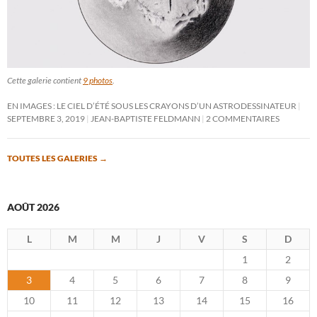
Cette galerie contient
9 photos
.
EN IMAGES : LE CIEL D’ÉTÉ SOUS LES CRAYONS D’UN ASTRODESSINATEUR
SEPTEMBRE 3, 2019
JEAN-BAPTISTE FELDMANN
2 COMMENTAIRES
TOUTES LES GALERIES
→
AOÛT 2026
L
M
M
J
V
S
D
1
2
3
4
5
6
7
8
9
10
11
12
13
14
15
16