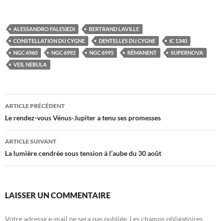
ALESSANDRO FALESIEDI
BERTRAND LAVILLE
CONSTELLATION DU CYGNE
DENTELLES DU CYGNE
IC 1340
NGC 6960
NGC 6992
NGC 6995
RÉMANENT
SUPERNOVA
VEIL NEBULA
Navigation
ARTICLE PRÉCÉDENT
des
Le rendez-vous Vénus-Jupiter a tenu ses promesses
articles
ARTICLE SUIVANT
La lumière cendrée sous tension à l’aube du 30 août
LAISSER UN COMMENTAIRE
Votre adresse e-mail ne sera pas publiée.
Les champs obligatoires