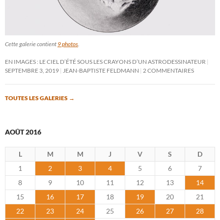
Cette galerie contient
9 photos
.
EN IMAGES : LE CIEL D’ÉTÉ SOUS LES CRAYONS D’UN ASTRODESSINATEUR
SEPTEMBRE 3, 2019
JEAN-BAPTISTE FELDMANN
2 COMMENTAIRES
TOUTES LES GALERIES
→
AOÛT 2016
L
M
M
J
V
S
D
1
2
3
4
5
6
7
8
9
10
11
12
13
14
15
16
17
18
19
20
21
22
23
24
25
26
27
28