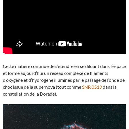
Cette matière continue de s’étendre en se diluant dans l’espace
et forme aujourd’hui un réseau complexe de filaments
d’oxygène et d’hydrogène illuminés par le passage de l’onde de
choc issue de la supernova (tout comme
SNR 0519
dans la
constellation de la Dorade).