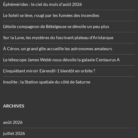
Éphémérides : le ciel du mois d’août 2026
Le Soleil se lève, rougi par les fumées des incendies
L’étoile compagnon de Bételgeuse se dévoile un peu plus
Sur la Lune, les mystères du fascinant plateau d’Aristarque
À Céron, un grand gîte accueille les astronomes amateurs
Le télescope James Webb nous dévoile la galaxie Centaurus A
L’inquiétant miroir Eärendil-1 bientôt en orbite ?
Insolite : la Station spatiale du côté de Saturne
ARCHIVES
août 2026
juillet 2026