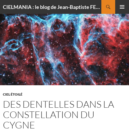
Recherche
CIELMANIA : le blog de Jean-Baptiste FELDMANN, photographe du ciel
ALLER
MENU
AU
PRINCI
CONTENU
CIEL ÉTOILÉ
DES DENTELLES DANS LA
CONSTELLATION DU
CYGNE