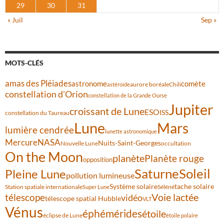
29
30
31
« Juil
Sep »
MOTS-CLÉS
amas des Pléiades
comète
astronome
aurore boréale
astéroïde
Chili
constellation d'Orion
constellation de la Grande Ourse
Jupiter
croissant de Lune
ESO
ISS
constellation du Taureau
Lune
Mars
lumière cendrée
lunette astronomique
Mercure
NASA
Nuits-Saint-Georges
Nouvelle Lune
occultation
On the Moon
planète
Planète rouge
opposition
Saturne
Soleil
Pleine Lune
pollution lumineuse
Système solaire
tache solaire
Station spatiale internationale
Séléné
Super Lune
Voie lactée
télescope
vidéo
télescope spatial Hubble
VLT
Vénus
éphémérides
étoile
éclipse de Lune
étoile polaire