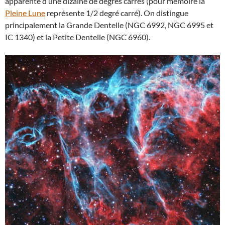
apparente d’une dizaine de degrés carrés (pour mémoire la
Pleine Lune
représente 1/2 degré carré). On distingue
principalement la Grande Dentelle (NGC 6992, NGC 6995 et
IC 1340) et la Petite Dentelle (NGC 6960).