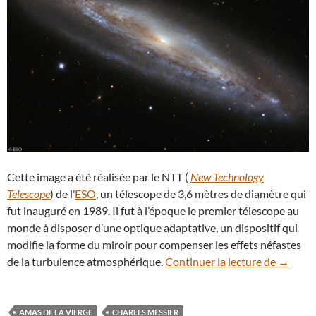
Cette image a été réalisée par le NTT (
New Technology
Telescope
) de l’
ESO
, un télescope de 3,6 mètres de diamètre qui
fut inauguré en 1989. Il fut à l’époque le premier télescope au
monde à disposer d’une optique adaptative, un dispositif qui
modifie la forme du miroir pour compenser les effets néfastes
Messier 
de la turbulence atmosphérique.
Continuer la lecture de
→
AMAS DE LA VIERGE
CHARLES MESSIER