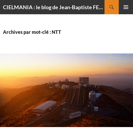
Recherche
CIELMANIA : le blog de Jean-Baptiste FELDMANN, photographe du ciel
ALLER
MENU
AU
PRINCI
CONTENU
Archives par mot-clé : NTT