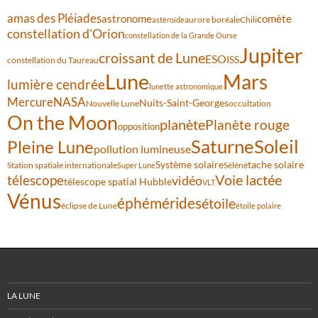
amas des Pléiades
comète
astronome
aurore boréale
astéroïde
Chili
constellation d'Orion
constellation de la Grande Ourse
Jupiter
croissant de Lune
ESO
ISS
constellation du Taureau
Lune
Mars
lumière cendrée
lunette astronomique
Mercure
NASA
Nuits-Saint-Georges
Nouvelle Lune
occultation
On the Moon
planète
Planète rouge
opposition
Saturne
Soleil
Pleine Lune
pollution lumineuse
Système solaire
tache solaire
Station spatiale internationale
Séléné
Super Lune
Voie lactée
télescope
vidéo
télescope spatial Hubble
VLT
Vénus
éphémérides
étoile
éclipse de Lune
étoile polaire
LA LUNE