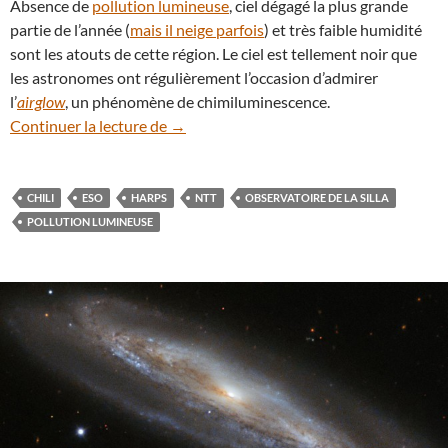
Absence de
pollution lumineuse
, ciel dégagé la plus grande
partie de l’année (
mais il neige parfois
) et très faible humidité
sont les atouts de cette région. Le ciel est tellement noir que
les astronomes ont régulièrement l’occasion d’admirer
l’
airglow
, un phénomène de chimiluminescence.
L’ESO fête les 50 ans de son observatoire 
Continuer la lecture de
→
CHILI
ESO
HARPS
NTT
OBSERVATOIRE DE LA SILLA
POLLUTION LUMINEUSE