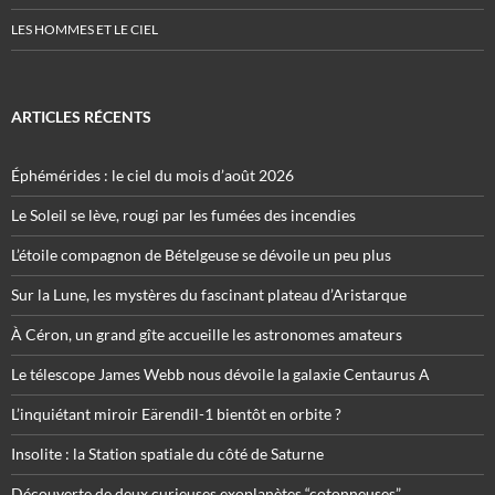
LES HOMMES ET LE CIEL
ARTICLES RÉCENTS
Éphémérides : le ciel du mois d’août 2026
Le Soleil se lève, rougi par les fumées des incendies
L’étoile compagnon de Bételgeuse se dévoile un peu plus
Sur la Lune, les mystères du fascinant plateau d’Aristarque
À Céron, un grand gîte accueille les astronomes amateurs
Le télescope James Webb nous dévoile la galaxie Centaurus A
L’inquiétant miroir Eärendil-1 bientôt en orbite ?
Insolite : la Station spatiale du côté de Saturne
Découverte de deux curieuses exoplanètes “cotonneuses”