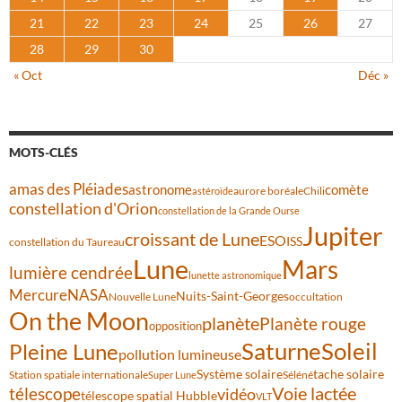
21
22
23
24
25
26
27
28
29
30
« Oct
Déc »
MOTS-CLÉS
amas des Pléiades
comète
astronome
aurore boréale
astéroïde
Chili
constellation d'Orion
constellation de la Grande Ourse
Jupiter
croissant de Lune
ESO
ISS
constellation du Taureau
Lune
Mars
lumière cendrée
lunette astronomique
Mercure
NASA
Nuits-Saint-Georges
Nouvelle Lune
occultation
On the Moon
planète
Planète rouge
opposition
Saturne
Soleil
Pleine Lune
pollution lumineuse
Système solaire
tache solaire
Station spatiale internationale
Séléné
Super Lune
Voie lactée
télescope
vidéo
télescope spatial Hubble
VLT