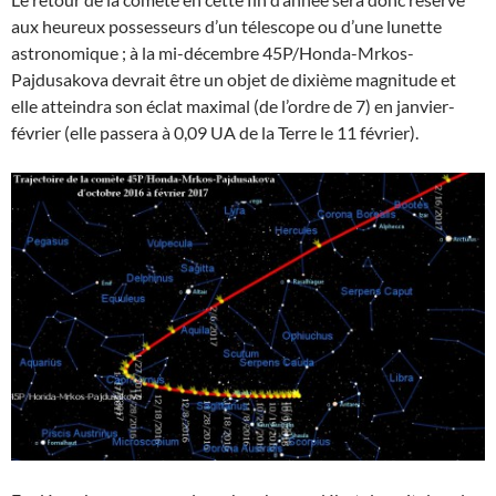
aux heureux possesseurs d’un télescope ou d’une lunette
astronomique ; à la mi-décembre 45P/Honda-Mrkos-
Pajdusakova devrait être un objet de dixième magnitude et
elle atteindra son éclat maximal (de l’ordre de 7) en janvier-
février (elle passera à 0,09 UA de la Terre le 11 février).