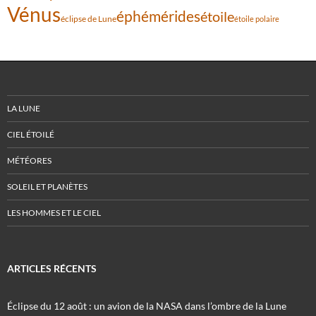
Vénus
éphémérides
étoile
éclipse de Lune
étoile polaire
LA LUNE
CIEL ÉTOILÉ
MÉTÉORES
SOLEIL ET PLANÈTES
LES HOMMES ET LE CIEL
ARTICLES RÉCENTS
Éclipse du 12 août : un avion de la NASA dans l’ombre de la Lune