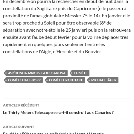
En décembre on pourra la rechercher en début de nuit dans la
constellation du Sagittaire puis du Capricorne (elle passera à
proximité de l’amas globulaire Messier 75 le 14). En janvier elle
sera trop proche du Soleil pour être observable (8° de
séparation avec notre étoile le 25 janvier) puis on la retrouvera
ensuite avant l’aube début février pour la voir se déplacer très
rapidement en quelques jours seulement entre les
constellations de l’Aigle, d’Hercule et du Bouvier.
45P/HONDA-MRKOS-PAJDUSAKOVA
COMÈTE
COMÈTE HALE-BOPP
COMÈTE HYAKUTAKE
MICHAEL JÄGER
Navigation
ARTICLE PRÉCÉDENT
des
Le Thirty Meters Telescope sera-t-il construit aux Canaries ?
articles
ARTICLE SUIVANT
En vidéo : l’Observatoire québécois du Mont-Mégantic