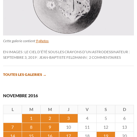
Cette galerie contient
9 photos
.
EN IMAGES : LE CIEL D’ÉTÉ SOUS LES CRAYONS D’UN ASTRODESSINATEUR
SEPTEMBRE 3, 2019
JEAN-BAPTISTE FELDMANN
2 COMMENTAIRES
TOUTES LES GALERIES
→
NOVEMBRE 2016
L
M
M
J
V
S
D
1
2
3
4
5
6
7
8
9
10
11
12
13
14
15
16
17
18
19
20