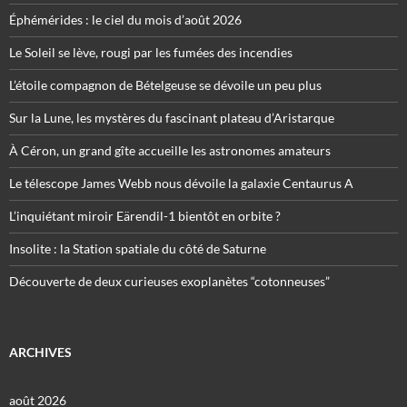
Éphémérides : le ciel du mois d’août 2026
Le Soleil se lève, rougi par les fumées des incendies
L’étoile compagnon de Bételgeuse se dévoile un peu plus
Sur la Lune, les mystères du fascinant plateau d’Aristarque
À Céron, un grand gîte accueille les astronomes amateurs
Le télescope James Webb nous dévoile la galaxie Centaurus A
L’inquiétant miroir Eärendil-1 bientôt en orbite ?
Insolite : la Station spatiale du côté de Saturne
Découverte de deux curieuses exoplanètes “cotonneuses”
ARCHIVES
août 2026