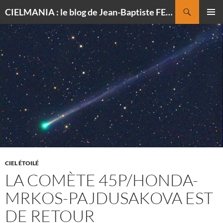
Recherche
CIELMANIA : le blog de Jean-Baptiste FELDMANN, photographe du ciel
ALLER
MENU
AU
PRINCI
CONTENU
CIEL ÉTOILÉ
LA COMÈTE 45P/HONDA-
MRKOS-PAJDUSAKOVA EST
DE RETOUR