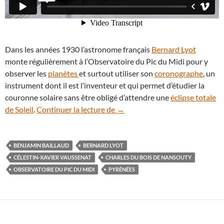
Dans les années 1930 l’astronome français
Bernard Lyot
monte régulièrement à l’Observatoire du Pic du Midi pour y
observer les
planètes
et surtout utiliser son
coronographe
, un
instrument dont il est l’inventeur et qui permet d’étudier la
couronne solaire sans être obligé d’attendre une
éclipse totale
En vidéo : l’Observatoire du Pic
de Soleil
.
Continuer la lecture de
→
BENJAMIN BAILLAUD
BERNARD LYOT
CÉLESTIN-XAVIER VAUSSENAT
CHARLES DU BOIS DE NANSOUTY
OBSERVATOIRE DU PIC DU MIDI
PYRÉNÉES