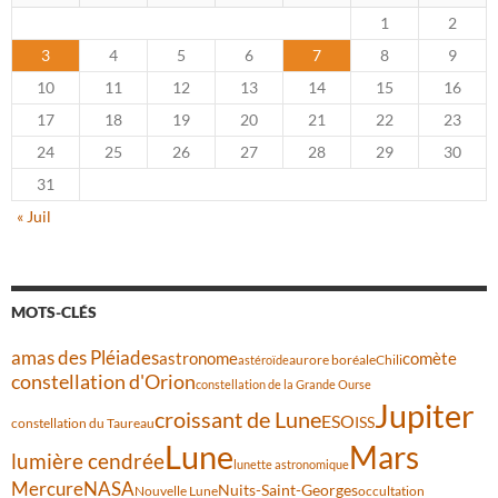
1
2
3
4
5
6
7
8
9
10
11
12
13
14
15
16
17
18
19
20
21
22
23
24
25
26
27
28
29
30
31
« Juil
MOTS-CLÉS
amas des Pléiades
comète
astronome
aurore boréale
astéroïde
Chili
constellation d'Orion
constellation de la Grande Ourse
Jupiter
croissant de Lune
ESO
ISS
constellation du Taureau
Lune
Mars
lumière cendrée
lunette astronomique
Mercure
NASA
Nuits-Saint-Georges
Nouvelle Lune
occultation