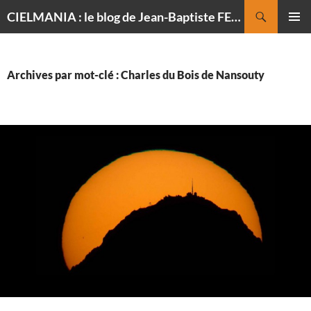
Recherche
CIELMANIA : le blog de Jean-Baptiste FELDMANN, photographe du ciel
ALLER
MENU
AU
PRINCI
CONTENU
Archives par mot-clé : Charles du Bois de Nansouty