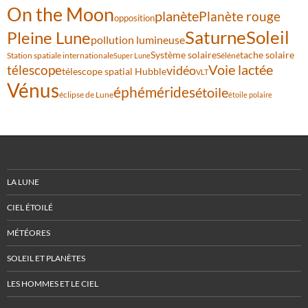
On the Moon
planète
Planète rouge
opposition
Saturne
Soleil
Pleine Lune
pollution lumineuse
Système solaire
tache solaire
Station spatiale internationale
Séléné
Super Lune
Voie lactée
télescope
vidéo
télescope spatial Hubble
VLT
Vénus
éphémérides
étoile
éclipse de Lune
étoile polaire
LA LUNE
CIEL ÉTOILÉ
MÉTÉORES
SOLEIL ET PLANÈTES
LES HOMMES ET LE CIEL