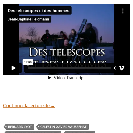
Coucher de Soleil derrière l’Observatoire
Continuer la lecture de
→
BERNARD LYOT
CÉLESTIN-XAVIER VAUSSENAT