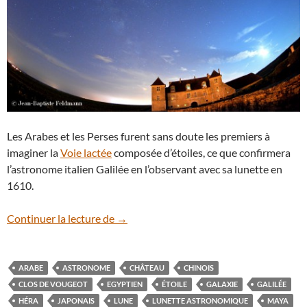
Les Arabes et les Perses furent sans doute les premiers à
imaginer la
Voie lactée
composée d’étoiles, ce que confirmera
l’astronome italien Galilée en l’observant avec sa lunette en
1610.
La Voie lactée et le château
Continuer la lecture de
→
ARABE
ASTRONOME
CHÂTEAU
CHINOIS
CLOS DE VOUGEOT
EGYPTIEN
ÉTOILE
GALAXIE
GALILÉE
HÉRA
JAPONAIS
LUNE
LUNETTE ASTRONOMIQUE
MAYA