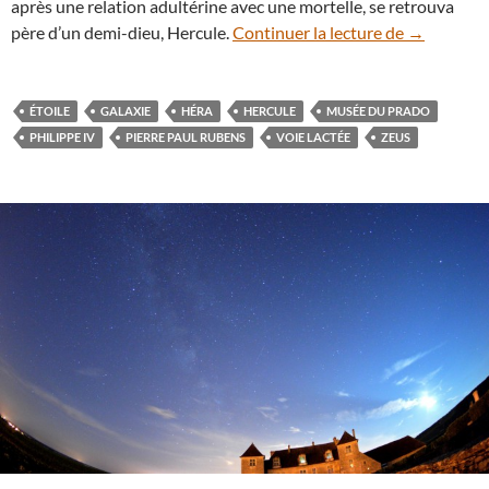
après une relation adultérine avec une mortelle, se retrouva
L’origine d
père d’un demi-dieu, Hercule.
Continuer la lecture de
→
ÉTOILE
GALAXIE
HÉRA
HERCULE
MUSÉE DU PRADO
PHILIPPE IV
PIERRE PAUL RUBENS
VOIE LACTÉE
ZEUS