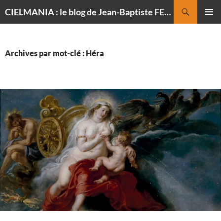
Recherche
CIELMANIA : le blog de Jean-Baptiste FELDMANN, photographe du ciel
ALLER
MENU
AU
PRINCI
CONTENU
Archives par mot-clé : Héra