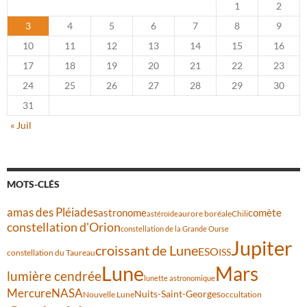
1
2
3
4
5
6
7
8
9
10
11
12
13
14
15
16
17
18
19
20
21
22
23
24
25
26
27
28
29
30
31
« Juil
MOTS-CLÉS
amas des Pléiades
comète
astronome
aurore boréale
astéroïde
Chili
constellation d'Orion
constellation de la Grande Ourse
Jupiter
croissant de Lune
ESO
ISS
constellation du Taureau
Lune
Mars
lumière cendrée
lunette astronomique
Mercure
NASA
Nuits-Saint-Georges
Nouvelle Lune
occultation