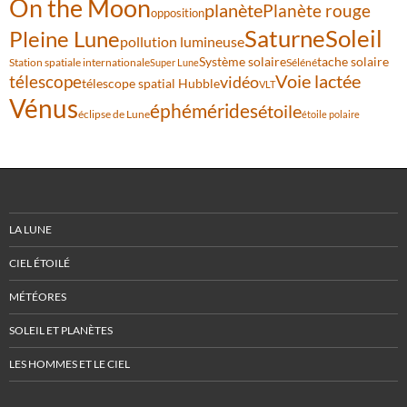
On the Moon
planète
Planète rouge
opposition
Saturne
Soleil
Pleine Lune
pollution lumineuse
Système solaire
tache solaire
Station spatiale internationale
Séléné
Super Lune
Voie lactée
télescope
vidéo
télescope spatial Hubble
VLT
Vénus
éphémérides
étoile
éclipse de Lune
étoile polaire
LA LUNE
CIEL ÉTOILÉ
MÉTÉORES
SOLEIL ET PLANÈTES
LES HOMMES ET LE CIEL