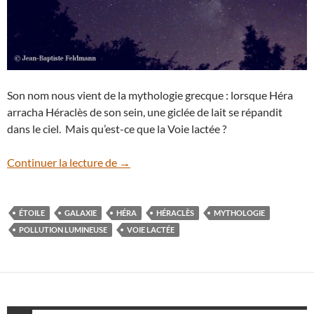
Son nom nous vient de la mythologie grecque : lorsque Héra
arracha Héraclès de son sein, une giclée de lait se répandit
dans le ciel. Mais qu’est-ce que la Voie lactée ?
Des milliards d’étoiles
Continuer la lecture de
→
ÉTOILE
GALAXIE
HÉRA
HÉRACLÈS
MYTHOLOGIE
POLLUTION LUMINEUSE
VOIE LACTÉE