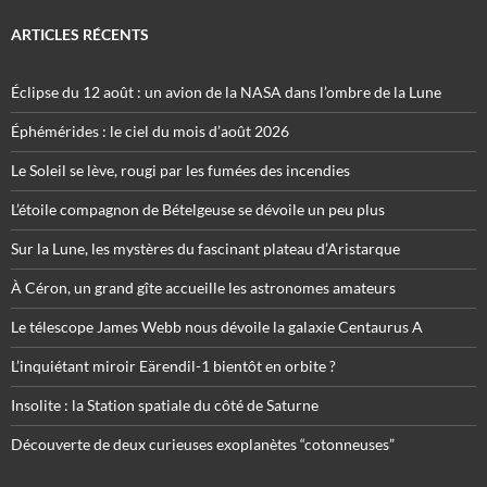
ARTICLES RÉCENTS
Éclipse du 12 août : un avion de la NASA dans l’ombre de la Lune
Éphémérides : le ciel du mois d’août 2026
Le Soleil se lève, rougi par les fumées des incendies
L’étoile compagnon de Bételgeuse se dévoile un peu plus
Sur la Lune, les mystères du fascinant plateau d’Aristarque
À Céron, un grand gîte accueille les astronomes amateurs
Le télescope James Webb nous dévoile la galaxie Centaurus A
L’inquiétant miroir Eärendil-1 bientôt en orbite ?
Insolite : la Station spatiale du côté de Saturne
Découverte de deux curieuses exoplanètes “cotonneuses”