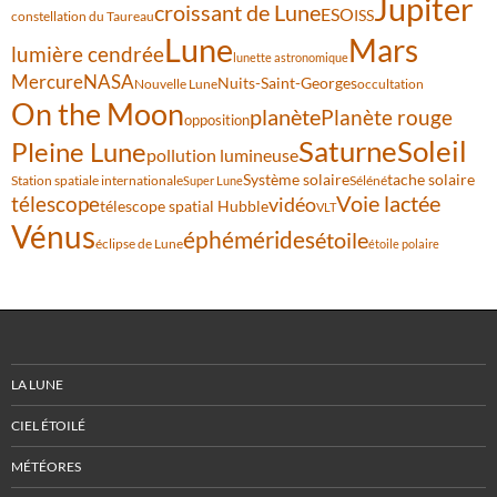
Jupiter
croissant de Lune
ESO
ISS
constellation du Taureau
Lune
Mars
lumière cendrée
lunette astronomique
Mercure
NASA
Nuits-Saint-Georges
Nouvelle Lune
occultation
On the Moon
planète
Planète rouge
opposition
Saturne
Soleil
Pleine Lune
pollution lumineuse
Système solaire
tache solaire
Station spatiale internationale
Séléné
Super Lune
Voie lactée
télescope
vidéo
télescope spatial Hubble
VLT
Vénus
éphémérides
étoile
éclipse de Lune
étoile polaire
LA LUNE
CIEL ÉTOILÉ
MÉTÉORES