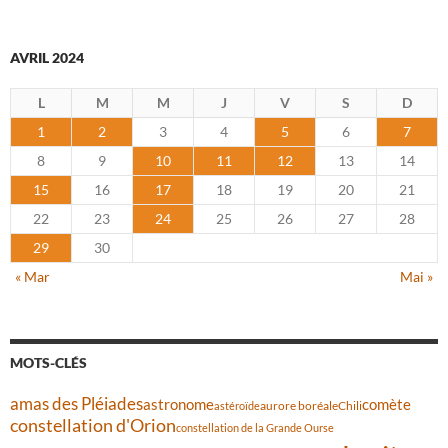
AVRIL 2024
L
M
M
J
V
S
D
1
2
3
4
5
6
7
8
9
10
11
12
13
14
15
16
17
18
19
20
21
22
23
24
25
26
27
28
29
30
« Mar
Mai »
MOTS-CLÉS
amas des Pléiades
comète
astronome
aurore boréale
astéroïde
Chili
constellation d'Orion
constellation de la Grande Ourse