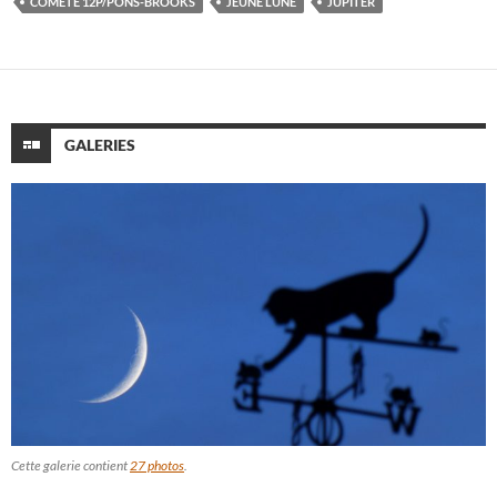
COMÈTE 12P/PONS-BROOKS
JEUNE LUNE
JUPITER
GALERIES
Cette galerie contient
27 photos
.