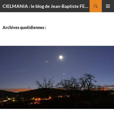
Recherche
CIELMANIA : le blog de Jean-Baptiste FELDMANN, photographe du ciel
ALLER
MENU
AU
PRINCI
CONTENU
Archives quotidiennes :