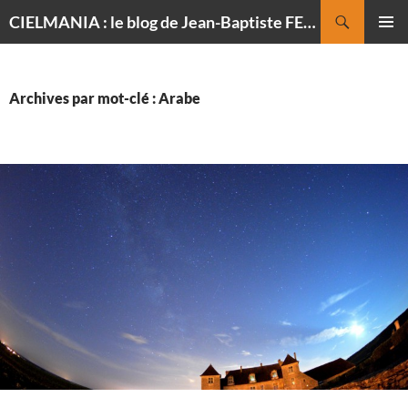
Recherche
CIELMANIA : le blog de Jean-Baptiste FELDMANN, photographe du ciel
ALLER
MENU
AU
PRINCI
CONTENU
Archives par mot-clé : Arabe