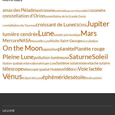
amas des Pléiades
comète
astronome
aurore boréale
astéroïde
Chili
constellation d'Orion
constellation de la Grande Ourse
Jupiter
croissant de Lune
ESO
ISS
constellation du Taureau
Lune
Mars
lumière cendrée
lunette astronomique
Mercure
NASA
Nuits-Saint-Georges
Nouvelle Lune
occultation
On the Moon
planète
Planète rouge
opposition
Saturne
Soleil
Pleine Lune
pollution lumineuse
Système solaire
tache solaire
Station spatiale internationale
Séléné
Super Lune
Voie lactée
télescope
vidéo
télescope spatial Hubble
VLT
Vénus
éphémérides
étoile
éclipse de Lune
étoile polaire
LA LUNE