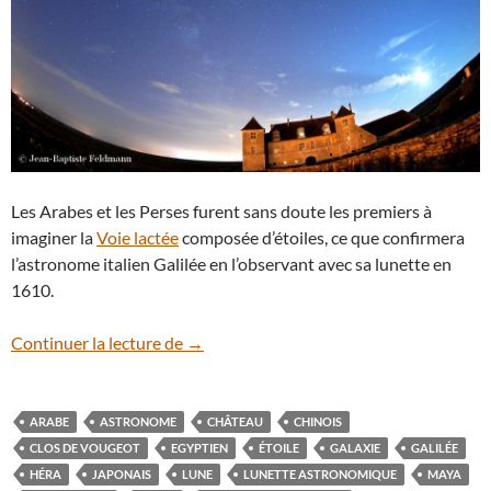
Les Arabes et les Perses furent sans doute les premiers à
imaginer la
Voie lactée
composée d’étoiles, ce que confirmera
l’astronome italien Galilée en l’observant avec sa lunette en
1610.
La Voie lactée et le château
Continuer la lecture de
→
ARABE
ASTRONOME
CHÂTEAU
CHINOIS
CLOS DE VOUGEOT
EGYPTIEN
ÉTOILE
GALAXIE
GALILÉE
HÉRA
JAPONAIS
LUNE
LUNETTE ASTRONOMIQUE
MAYA