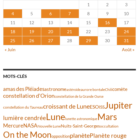
1
2
3
4
5
6
7
8
9
10
11
12
13
14
15
16
17
18
19
20
21
22
23
24
25
26
27
28
29
30
31
« Juin
Août »
MOTS-CLÉS
amas des Pléiades
comète
astronome
aurore boréale
astéroïde
Chili
constellation d'Orion
constellation de la Grande Ourse
Jupiter
croissant de Lune
ESO
ISS
constellation du Taureau
Lune
Mars
lumière cendrée
lunette astronomique
Mercure
NASA
Nuits-Saint-Georges
Nouvelle Lune
occultation
On the Moon
planète
Planète rouge
opposition