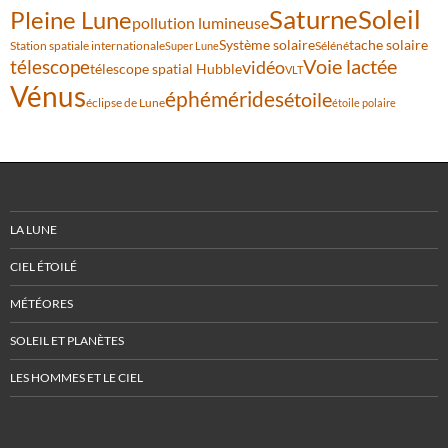
Saturne
Soleil
Pleine Lune
pollution lumineuse
Système solaire
tache solaire
Station spatiale internationale
Séléné
Super Lune
Voie lactée
télescope
vidéo
télescope spatial Hubble
VLT
Vénus
éphémérides
étoile
éclipse de Lune
étoile polaire
LA LUNE
CIEL ÉTOILÉ
MÉTÉORES
SOLEIL ET PLANÈTES
LES HOMMES ET LE CIEL