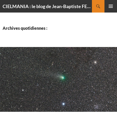
Recherche
CIELMANIA : le blog de Jean-Baptiste FELDMANN, photographe du ciel
ALLER
MENU
AU
PRINCI
CONTENU
Archives quotidiennes :