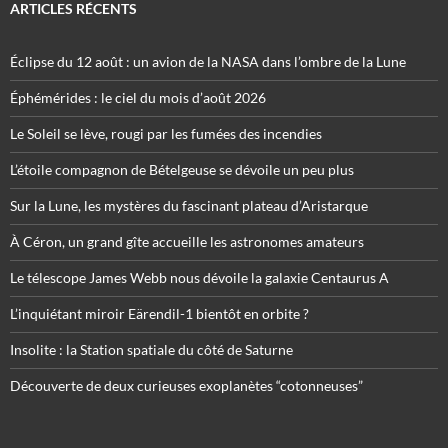
ARTICLES RÉCENTS
Éclipse du 12 août : un avion de la NASA dans l’ombre de la Lune
Éphémérides : le ciel du mois d’août 2026
Le Soleil se lève, rougi par les fumées des incendies
L’étoile compagnon de Bételgeuse se dévoile un peu plus
Sur la Lune, les mystères du fascinant plateau d’Aristarque
À Céron, un grand gîte accueille les astronomes amateurs
Le télescope James Webb nous dévoile la galaxie Centaurus A
L’inquiétant miroir Eärendil-1 bientôt en orbite ?
Insolite : la Station spatiale du côté de Saturne
Découverte de deux curieuses exoplanètes “cotonneuses”