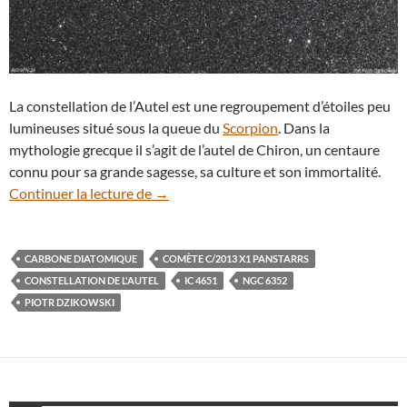
La constellation de l’Autel est une regroupement d’étoiles peu
lumineuses situé sous la queue du
Scorpion
. Dans la
mythologie grecque il s’agit de l’autel de Chiron, un centaure
connu pour sa grande sagesse, sa culture et son immortalité.
La comète C/2013 X1 Panstarrs vue de l
Continuer la lecture de
→
CARBONE DIATOMIQUE
COMÈTE C/2013 X1 PANSTARRS
CONSTELLATION DE L'AUTEL
IC 4651
NGC 6352
PIOTR DZIKOWSKI