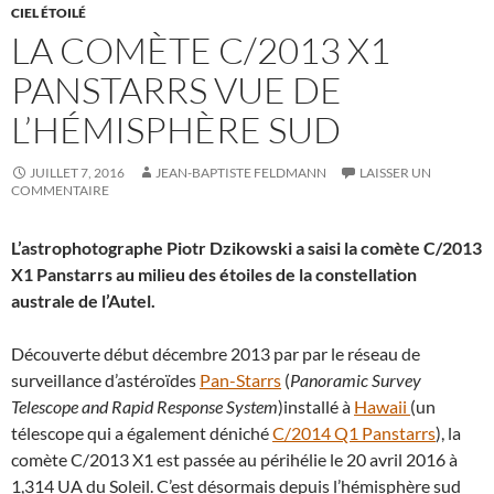
CIEL ÉTOILÉ
LA COMÈTE C/2013 X1
PANSTARRS VUE DE
L’HÉMISPHÈRE SUD
JUILLET 7, 2016
JEAN-BAPTISTE FELDMANN
LAISSER UN
COMMENTAIRE
L’astrophotographe Piotr Dzikowski a saisi la comète C/2013
X1 Panstarrs au milieu des étoiles de la constellation
australe de l’Autel.
Découverte début décembre 2013 par par le réseau de
surveillance d’astéroïdes
Pan-Starrs
(
Panoramic Survey
Telescope and Rapid Response System
)installé à
Hawaii
(un
télescope qui a également déniché
C/2014 Q1 Panstarrs
), la
comète C/2013 X1 est passée au périhélie le 20 avril 2016 à
1,314 UA du Soleil. C’est désormais depuis l’hémisphère sud