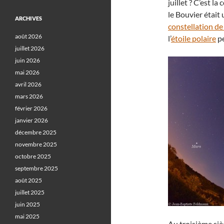
juillet ? C’est l
le Bouvier était
ARCHIVES
constellation d
août 2026
l’
étoile polaire
pe
juillet 2026
juin 2026
mai 2026
avril 2026
mars 2026
février 2026
janvier 2026
décembre 2025
novembre 2025
octobre 2025
septembre 2025
août 2025
juillet 2025
juin 2025
mai 2025
Au troisième sièc