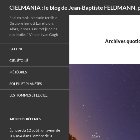
Recherche
CIELMANIA : le blog de Jean-Baptiste FELDMANN, p
"J'ai en moi un besoin terrible.
Dirais-je le mot? La religion.
Alors, je sors la nuit et je peins
des étoiles." Vincent van Gogh
Archives quotid
LA LUNE
CIEL ÉTOILÉ
MÉTÉORES
SOLEIL ET PLANÈTES
LES HOMMES ET LE CIEL
ARTICLES RÉCENTS
Éclipse du 12 août : un avion de
la NASA dans l’ombre de la