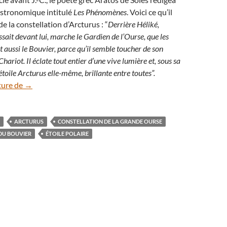
stronomique intitulé
Les Phénomènes
. Voici ce qu’il
de la constellation d’Arcturus : “
Derrière Héliké,
sait devant lui, marche le Gardien de l’Ourse, que les
aussi le Bouvier, parce qu’il semble toucher de son
Chariot. Il éclate tout entier d’une vive lumière et, sous sa
’étoile Arcturus elle-même, brillante entre toutes”.
La constellation du Bouvier, un cerf-volant au zénith
ture de
→
ARCTURUS
CONSTELLATION DE LA GRANDE OURSE
DU BOUVIER
ÉTOILE POLAIRE