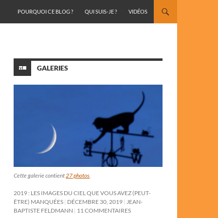
ALLER AU CONTENU
POURQUOI CE BLOG ?
QUI SUIS-JE ?
VIDÉOS
GALERIES
Cette galerie contient
27 photos
.
2019 : LES IMAGES DU CIEL QUE VOUS AVEZ (PEUT-
ÊTRE) MANQUÉES
DÉCEMBRE 30, 2019
JEAN-
BAPTISTE FELDMANN
11 COMMENTAIRES