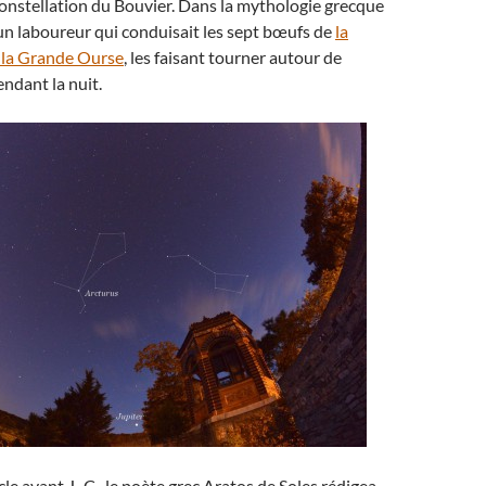
a constellation du Bouvier. Dans la mythologie grecque
 un laboureur qui conduisait les sept bœufs de
la
e la Grande Ourse
, les faisant tourner autour de
ndant la nuit.
le avant J.-C., le poète grec Aratos de Soles rédigea