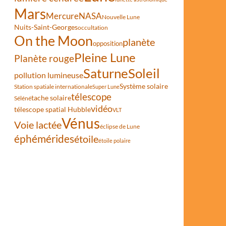
Mars
Mercure
NASA
Nouvelle Lune
Nuits-Saint-Georges
occultation
On the Moon
planète
opposition
Pleine Lune
Planète rouge
Saturne
Soleil
pollution lumineuse
Système solaire
Station spatiale internationale
Super Lune
télescope
tache solaire
Séléné
vidéo
télescope spatial Hubble
VLT
Vénus
Voie lactée
éclipse de Lune
éphémérides
étoile
étoile polaire