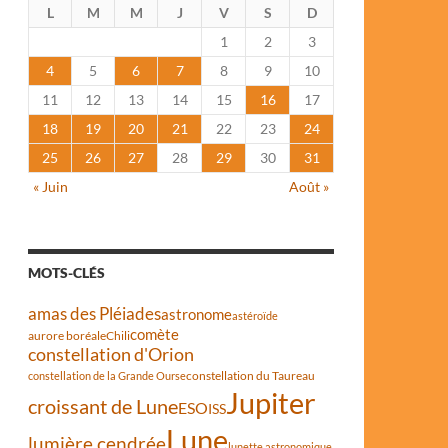
L
M
M
J
V
S
D
1
2
3
4
5
6
7
8
9
10
11
12
13
14
15
16
17
18
19
20
21
22
23
24
25
26
27
28
29
30
31
« Juin
Août »
MOTS-CLÉS
amas des Pléiades
astronome
astéroïde
comète
aurore boréale
Chili
constellation d'Orion
constellation du Taureau
constellation de la Grande Ourse
Jupiter
croissant de Lune
ESO
ISS
Lune
lumière cendrée
lunette astronomique