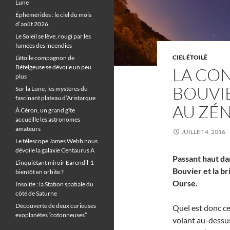
Lune
Éphémérides : le ciel du mois
d’août 2026
Le Soleil se lève, rougi par les
fumées des incendies
CIEL ÉTOILÉ
L’étoile compagnon de
Bételgeuse se dévoile un peu
LA CO
plus
BOUVI
Sur la Lune, les mystères du
fascinant plateau d’Aristarque
AU ZÉ
À Céron, un grand gîte
accueille les astronomes
amateurs
JUILLET 4, 2016
Le télescope James Webb nous
dévoile la galaxie Centaurus A
Passant haut dan
L’inquiétant miroir Eärendil-1
Bouvier et la br
bientôt en orbite ?
Ourse.
Insolite : la Station spatiale du
côté de Saturne
Découverte de deux curieuses
Quel est donc ce
exoplanètes “cotonneuses”
volant au-dessus