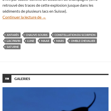
retrouvé des traces de cette explosion jusque dans les
sédiments de plusieurs lacs en Suisse).
Auvergne (3) : Lune et planètes au-dessu
Continuer la lecture de
→
ANTARÈS
CHAUVE-SOURIS
CONSTELLATION DU SCORPION
LAC PAVIN
LUNE
MAAR
MARS
OMBLE CHEVALIER
SATURNE
GALERIES