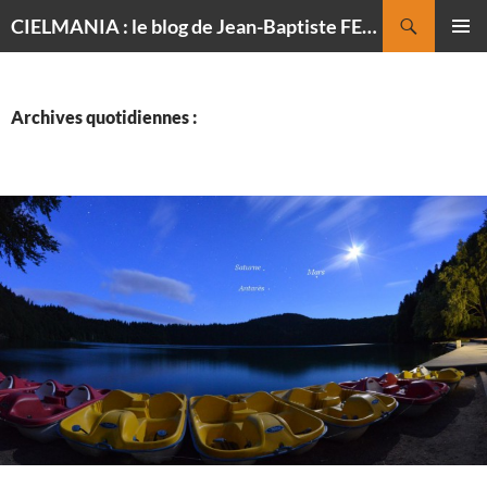
Recherche
CIELMANIA : le blog de Jean-Baptiste FELDMANN, photographe du ciel
ALLER
MENU
AU
PRINCI
CONTENU
Archives quotidiennes :