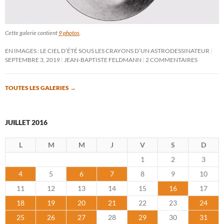
Cette galerie contient
9 photos
.
EN IMAGES : LE CIEL D’ÉTÉ SOUS LES CRAYONS D’UN ASTRODESSINATEUR
SEPTEMBRE 3, 2019
JEAN-BAPTISTE FELDMANN
2 COMMENTAIRES
TOUTES LES GALERIES
→
JUILLET 2016
L
M
M
J
V
S
D
1
2
3
4
5
6
7
8
9
10
11
12
13
14
15
16
17
18
19
20
21
22
23
24
25
26
27
28
29
30
31