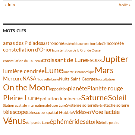
« Juin
Août »
MOTS-CLÉS
amas des Pléiades
comète
astronome
aurore boréale
astéroïde
Chili
constellation d'Orion
constellation de la Grande Ourse
Jupiter
croissant de Lune
ESO
ISS
constellation du Taureau
Lune
Mars
lumière cendrée
lunette astronomique
Mercure
NASA
Nuits-Saint-Georges
Nouvelle Lune
occultation
On the Moon
planète
Planète rouge
opposition
Saturne
Soleil
Pleine Lune
pollution lumineuse
Système solaire
tache solaire
Station spatiale internationale
Séléné
Super Lune
Voie lactée
télescope
vidéo
télescope spatial Hubble
VLT
Vénus
éphémérides
étoile
éclipse de Lune
étoile polaire