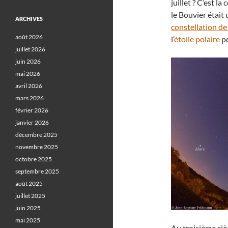
juillet ? C’est l
le Bouvier était
ARCHIVES
constellation d
août 2026
l’
étoile polaire
pe
juillet 2026
juin 2026
mai 2026
avril 2026
mars 2026
février 2026
janvier 2026
décembre 2025
novembre 2025
octobre 2025
septembre 2025
août 2025
juillet 2025
juin 2025
mai 2025
Au troisième sièc