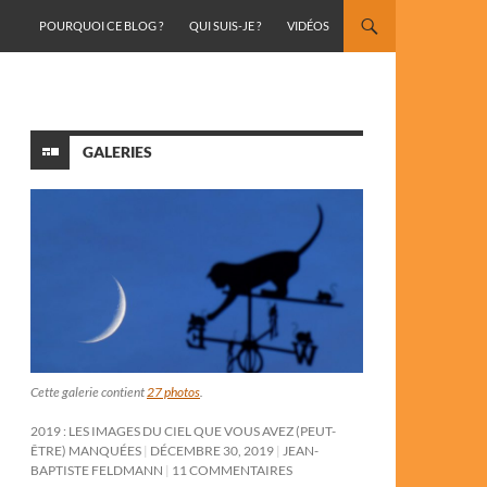
ALLER AU CONTENU
POURQUOI CE BLOG ?
QUI SUIS-JE ?
VIDÉOS
GALERIES
Cette galerie contient
27 photos
.
2019 : LES IMAGES DU CIEL QUE VOUS AVEZ (PEUT-
ÊTRE) MANQUÉES
DÉCEMBRE 30, 2019
JEAN-
BAPTISTE FELDMANN
11 COMMENTAIRES