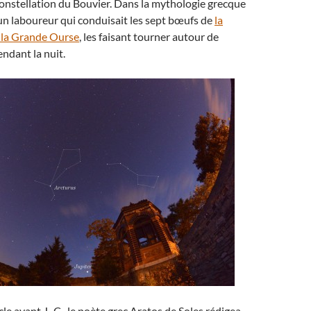
a constellation du Bouvier. Dans la mythologie grecque
 un laboureur qui conduisait les sept bœufs de
la
e la Grande Ourse
, les faisant tourner autour de
ndant la nuit.
le avant J.-C., le poète grec Aratos de Soles rédigea