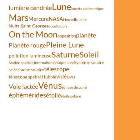
Lune
lumière cendrée
lunette astronomique
Mars
Mercure
NASA
Nouvelle Lune
Nuits-Saint-Georges
occultation
On the Moon
planète
opposition
Pleine Lune
Planète rouge
Saturne
Soleil
pollution lumineuse
Système solaire
Station spatiale internationale
Super Lune
télescope
tache solaire
Séléné
vidéo
télescope spatial Hubble
VLT
Vénus
Voie lactée
éclipse de Lune
éphémérides
étoile
étoile polaire