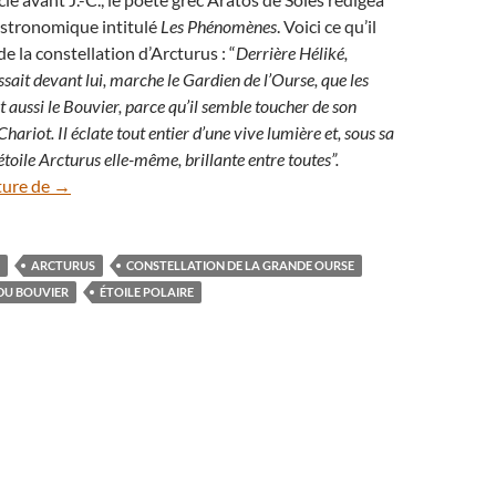
stronomique intitulé
Les Phénomènes
. Voici ce qu’il
de la constellation d’Arcturus : “
Derrière Héliké,
sait devant lui, marche le Gardien de l’Ourse, que les
aussi le Bouvier, parce qu’il semble toucher de son
Chariot. Il éclate tout entier d’une vive lumière et, sous sa
’étoile Arcturus elle-même, brillante entre toutes”.
La constellation du Bouvier, un cerf-volant au zénith
ture de
→
ARCTURUS
CONSTELLATION DE LA GRANDE OURSE
DU BOUVIER
ÉTOILE POLAIRE