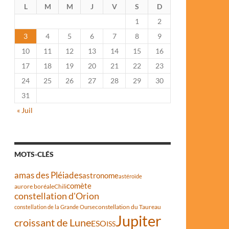
L
M
M
J
V
S
D
1
2
3
4
5
6
7
8
9
10
11
12
13
14
15
16
17
18
19
20
21
22
23
24
25
26
27
28
29
30
31
« Juil
MOTS-CLÉS
amas des Pléiades
astronome
astéroïde
comète
aurore boréale
Chili
constellation d'Orion
constellation du Taureau
constellation de la Grande Ourse
Jupiter
croissant de Lune
ESO
ISS