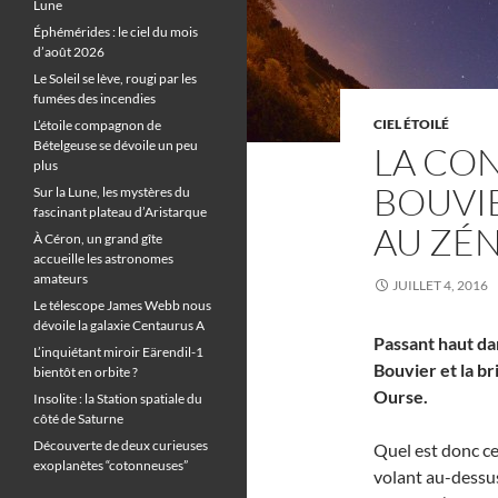
Lune
Éphémérides : le ciel du mois
d’août 2026
Le Soleil se lève, rougi par les
fumées des incendies
CIEL ÉTOILÉ
L’étoile compagnon de
Bételgeuse se dévoile un peu
LA CO
plus
BOUVI
Sur la Lune, les mystères du
fascinant plateau d’Aristarque
AU ZÉ
À Céron, un grand gîte
accueille les astronomes
amateurs
JUILLET 4, 2016
Le télescope James Webb nous
dévoile la galaxie Centaurus A
Passant haut dan
L’inquiétant miroir Eärendil-1
Bouvier et la br
bientôt en orbite ?
Ourse.
Insolite : la Station spatiale du
côté de Saturne
Découverte de deux curieuses
Quel est donc ce
exoplanètes “cotonneuses”
volant au-dessus