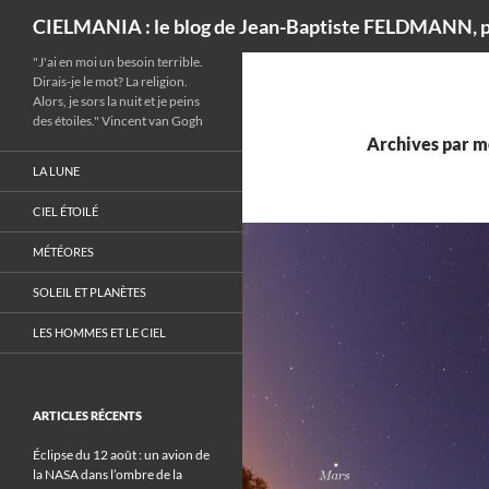
Recherche
CIELMANIA : le blog de Jean-Baptiste FELDMANN, p
"J'ai en moi un besoin terrible.
Dirais-je le mot? La religion.
Alors, je sors la nuit et je peins
des étoiles." Vincent van Gogh
Archives par mo
LA LUNE
CIEL ÉTOILÉ
MÉTÉORES
SOLEIL ET PLANÈTES
LES HOMMES ET LE CIEL
ARTICLES RÉCENTS
Éclipse du 12 août : un avion de
la NASA dans l’ombre de la