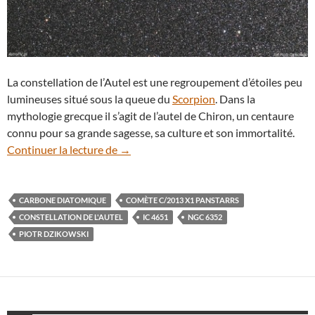
La constellation de l’Autel est une regroupement d’étoiles peu
lumineuses situé sous la queue du
Scorpion
. Dans la
mythologie grecque il s’agit de l’autel de Chiron, un centaure
connu pour sa grande sagesse, sa culture et son immortalité.
La comète C/2013 X1 Panstarrs vue de l
Continuer la lecture de
→
CARBONE DIATOMIQUE
COMÈTE C/2013 X1 PANSTARRS
CONSTELLATION DE L'AUTEL
IC 4651
NGC 6352
PIOTR DZIKOWSKI