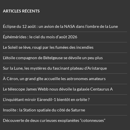
ARTICLES RÉCENTS
Éclipse du 12 août : un avion de la NASA dans l’ombre de la Lune
Éphémérides : le ciel du mois d’août 2026
Le Soleil se lève, rougi par les fumées des incendies
L’étoile compagnon de Bételgeuse se dévoile un peu plus
Sur la Lune, les mystères du fascinant plateau d’Aristarque
À Céron, un grand gîte accueille les astronomes amateurs
Le télescope James Webb nous dévoile la galaxie Centaurus A
L’inquiétant miroir Eärendil-1 bientôt en orbite ?
Insolite : la Station spatiale du côté de Saturne
Découverte de deux curieuses exoplanètes “cotonneuses”