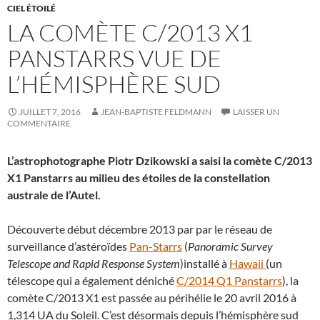
CIEL ÉTOILÉ
LA COMÈTE C/2013 X1
PANSTARRS VUE DE
L’HÉMISPHÈRE SUD
JUILLET 7, 2016
JEAN-BAPTISTE FELDMANN
LAISSER UN
COMMENTAIRE
L’astrophotographe Piotr Dzikowski a saisi la comète C/2013
X1 Panstarrs au milieu des étoiles de la constellation
australe de l’Autel.
Découverte début décembre 2013 par par le réseau de
surveillance d’astéroïdes
Pan-Starrs
(
Panoramic Survey
Telescope and Rapid Response System
)installé à
Hawaii
(un
télescope qui a également déniché
C/2014 Q1 Panstarrs
), la
comète C/2013 X1 est passée au périhélie le 20 avril 2016 à
1,314 UA du Soleil. C’est désormais depuis l’hémisphère sud