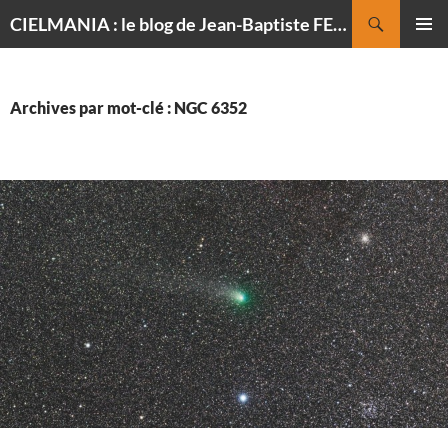
Recherche
CIELMANIA : le blog de Jean-Baptiste FELDMANN, photographe du ciel
ALLER
MENU
AU
PRINCI
CONTENU
Archives par mot-clé : NGC 6352