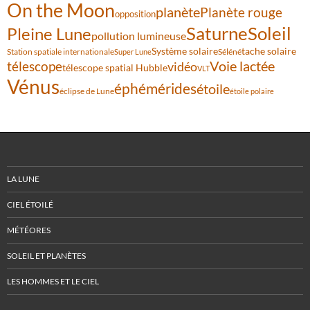
On the Moon
planète
Planète rouge
opposition
Saturne
Soleil
Pleine Lune
pollution lumineuse
Système solaire
tache solaire
Station spatiale internationale
Séléné
Super Lune
Voie lactée
télescope
vidéo
télescope spatial Hubble
VLT
Vénus
éphémérides
étoile
éclipse de Lune
étoile polaire
LA LUNE
CIEL ÉTOILÉ
MÉTÉORES
SOLEIL ET PLANÈTES
LES HOMMES ET LE CIEL