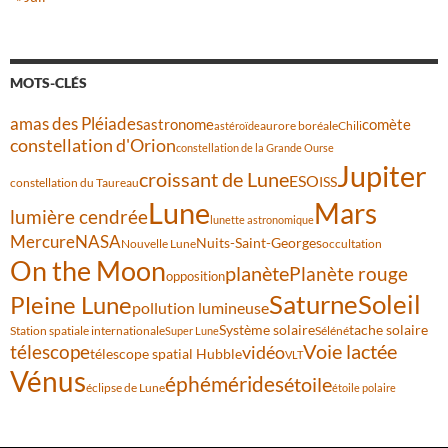
MOTS-CLÉS
amas des Pléiades
comète
astronome
aurore boréale
astéroïde
Chili
constellation d'Orion
constellation de la Grande Ourse
Jupiter
croissant de Lune
ESO
ISS
constellation du Taureau
Lune
Mars
lumière cendrée
lunette astronomique
Mercure
NASA
Nuits-Saint-Georges
Nouvelle Lune
occultation
On the Moon
planète
Planète rouge
opposition
Saturne
Soleil
Pleine Lune
pollution lumineuse
Système solaire
tache solaire
Station spatiale internationale
Séléné
Super Lune
Voie lactée
télescope
vidéo
télescope spatial Hubble
VLT
Vénus
éphémérides
étoile
éclipse de Lune
étoile polaire