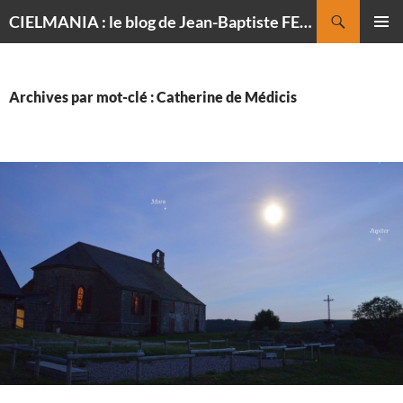
Recherche
CIELMANIA : le blog de Jean-Baptiste FELDMANN, photographe du ciel
ALLER
MENU
AU
PRINCI
CONTENU
Archives par mot-clé : Catherine de Médicis