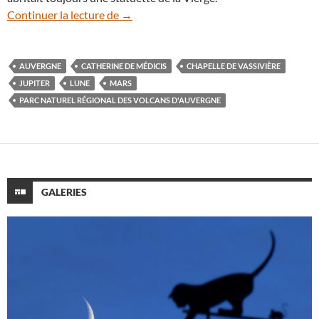
Auvergne (2) : la chapelle de Vassivière s
Continuer la lecture de
→
AUVERGNE
CATHERINE DE MÉDICIS
CHAPELLE DE VASSIVIÈRE
JUPITER
LUNE
MARS
PARC NATUREL RÉGIONAL DES VOLCANS D'AUVERGNE
GALERIES