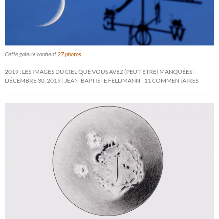
Cette galerie contient
27 photos
.
2019 : LES IMAGES DU CIEL QUE VOUS AVEZ (PEUT-ÊTRE) MANQUÉES
DÉCEMBRE 30, 2019
JEAN-BAPTISTE FELDMANN
11 COMMENTAIRES