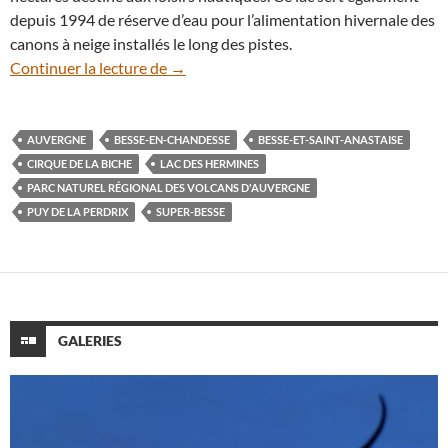
depuis 1994 de réserve d’eau pour l’alimentation hivernale des
canons à neige installés le long des pistes.
Auvergne (1) : une soirée au bord du lac
Continuer la lecture de
→
AUVERGNE
BESSE-EN-CHANDESSE
BESSE-ET-SAINT-ANASTAISE
CIRQUE DE LA BICHE
LAC DES HERMINES
PARC NATUREL RÉGIONAL DES VOLCANS D'AUVERGNE
PUY DE LA PERDRIX
SUPER-BESSE
GALERIES