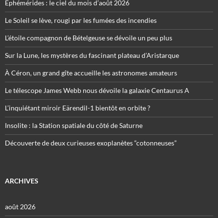
Éphémérides : le ciel du mois d’août 2026
Le Soleil se lève, rougi par les fumées des incendies
L’étoile compagnon de Bételgeuse se dévoile un peu plus
Sur la Lune, les mystères du fascinant plateau d’Aristarque
À Céron, un grand gîte accueille les astronomes amateurs
Le télescope James Webb nous dévoile la galaxie Centaurus A
L’inquiétant miroir Eärendil-1 bientôt en orbite ?
Insolite : la Station spatiale du côté de Saturne
Découverte de deux curieuses exoplanètes “cotonneuses”
ARCHIVES
août 2026