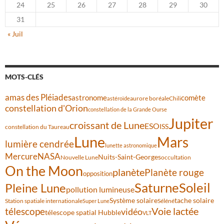
24
25
26
27
28
29
30
31
« Juil
MOTS-CLÉS
amas des Pléiades
comète
astronome
aurore boréale
astéroïde
Chili
constellation d'Orion
constellation de la Grande Ourse
Jupiter
croissant de Lune
ESO
ISS
constellation du Taureau
Lune
Mars
lumière cendrée
lunette astronomique
Mercure
NASA
Nuits-Saint-Georges
Nouvelle Lune
occultation
On the Moon
planète
Planète rouge
opposition
Saturne
Soleil
Pleine Lune
pollution lumineuse
Système solaire
tache solaire
Station spatiale internationale
Séléné
Super Lune
Voie lactée
télescope
vidéo
télescope spatial Hubble
VLT