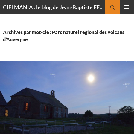
Recherche
CIELMANIA : le blog de Jean-Baptiste FELDMANN, photographe du ciel
ALLER
MENU
AU
PRINCI
CONTENU
Archives par mot-clé : Parc naturel régional des volcans
d’Auvergne