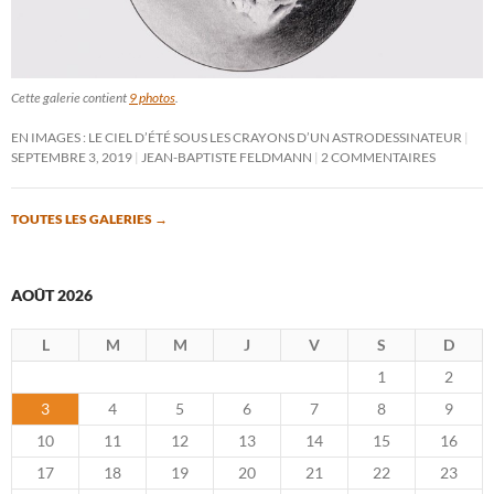
Cette galerie contient
9 photos
.
EN IMAGES : LE CIEL D’ÉTÉ SOUS LES CRAYONS D’UN ASTRODESSINATEUR
SEPTEMBRE 3, 2019
JEAN-BAPTISTE FELDMANN
2 COMMENTAIRES
TOUTES LES GALERIES
→
AOÛT 2026
L
M
M
J
V
S
D
1
2
3
4
5
6
7
8
9
10
11
12
13
14
15
16
17
18
19
20
21
22
23