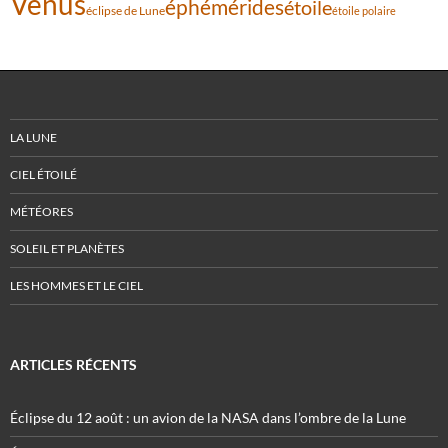
Vénus
éphémérides
étoile
éclipse de Lune
étoile polaire
LA LUNE
CIEL ÉTOILÉ
MÉTÉORES
SOLEIL ET PLANÈTES
LES HOMMES ET LE CIEL
ARTICLES RÉCENTS
Éclipse du 12 août : un avion de la NASA dans l’ombre de la Lune