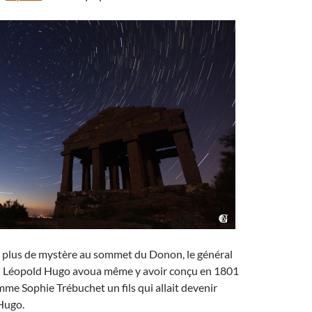
 plus de mystère au sommet du Donon, le général
 Léopold Hugo avoua même y avoir conçu en 1801
mme Sophie Trébuchet un fils qui allait devenir
 Hugo.