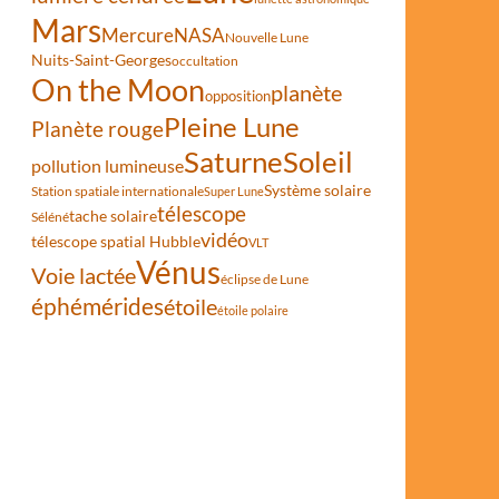
Mars
Mercure
NASA
Nouvelle Lune
Nuits-Saint-Georges
occultation
On the Moon
planète
opposition
Pleine Lune
Planète rouge
Saturne
Soleil
pollution lumineuse
Système solaire
Station spatiale internationale
Super Lune
télescope
tache solaire
Séléné
vidéo
télescope spatial Hubble
VLT
Vénus
Voie lactée
éclipse de Lune
éphémérides
étoile
étoile polaire