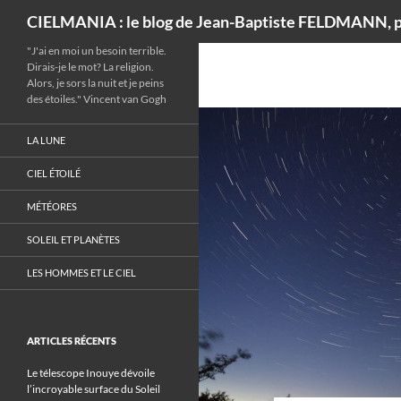
Recherche
CIELMANIA : le blog de Jean-Baptiste FELDMANN, p
"J'ai en moi un besoin terrible.
Dirais-je le mot? La religion.
Alors, je sors la nuit et je peins
des étoiles." Vincent van Gogh
LA LUNE
CIEL ÉTOILÉ
MÉTÉORES
SOLEIL ET PLANÈTES
LES HOMMES ET LE CIEL
ARTICLES RÉCENTS
Le télescope Inouye dévoile
l’incroyable surface du Soleil