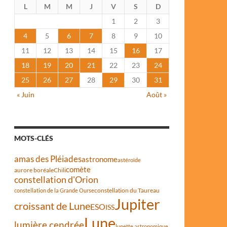
L
M
M
J
V
S
D
1
2
3
4
5
6
7
8
9
10
11
12
13
14
15
16
17
18
19
20
21
22
23
24
25
26
27
28
29
30
31
« Juin
Août »
MOTS-CLÉS
amas des Pléiades
astronome
astéroïde
comète
aurore boréale
Chili
constellation d'Orion
constellation du Taureau
constellation de la Grande Ourse
Jupiter
croissant de Lune
ESO
ISS
Lune
lumière cendrée
lunette astronomique