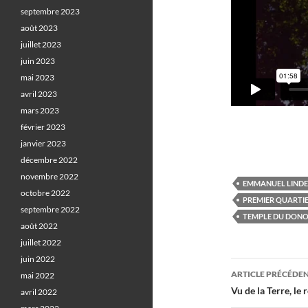
septembre 2023
août 2023
juillet 2023
juin 2023
mai 2023
avril 2023
mars 2023
février 2023
janvier 2023
décembre 2022
novembre 2022
EMMANUEL LIND
octobre 2022
PREMIER QUARTI
septembre 2022
TEMPLE DU DON
août 2022
juillet 2022
juin 2022
Navigati
ARTICLE PRÉCÉDE
mai 2022
des
Vu de la Terre, le
avril 2022