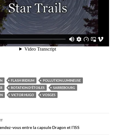
EN
FLASH IRIDIUM
POLLUTION LUMINEUSE
ER
ROTATION D'ÉTOILES
SARREBOURG
ON
VICTOR HUGO
VOSGES
on
NT
 rendez-vous entre la capsule Dragon et l’ISS