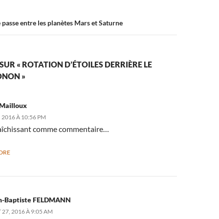
e passe entre les planètes Mars et Saturne
 SUR « ROTATION D’ÉTOILES DERRIÈRE LE
ONON »
Mailloux
, 2016 À 10:56 PM
raîchissant comme commentaire…
DRE
n-Baptiste FELDMANN
 27, 2016 À 9:05 AM