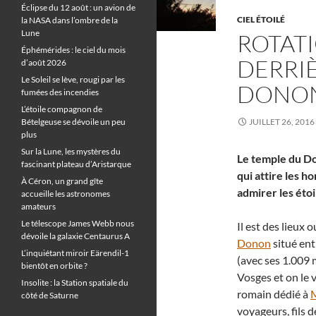
Éclipse du 12 août : un avion de
CIEL ÉTOILÉ
la NASA dans l’ombre de la
Lune
ROTATI
Éphémérides : le ciel du mois
DERRIÈ
d’août 2026
Le Soleil se lève, rougi par les
DONO
fumées des incendies
L’étoile compagnon de
Bételgeuse se dévoile un peu
JUILLET 26, 2016
plus
Sur la Lune, les mystères du
Le temple du D
fascinant plateau d’Aristarque
qui attire les h
À Céron, un grand gîte
admirer les étoi
accueille les astronomes
amateurs
Le télescope James Webb nous
Il est des lieux o
dévoile la galaxie Centaurus A
Donon
situé ent
L’inquiétant miroir Eärendil-1
(avec ses 1.009 
bientôt en orbite ?
Vosges et on le v
Insolite : la Station spatiale du
romain dédié à
côté de Saturne
voyageurs, fils 