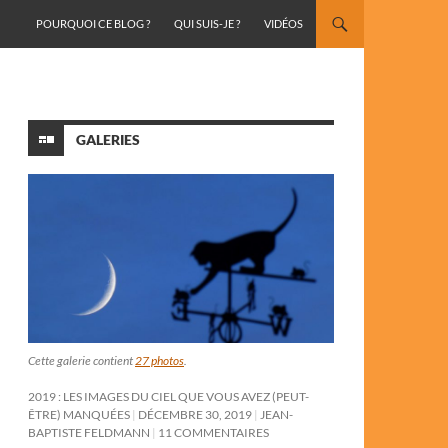
ALLER AU CONTENU
POURQUOI CE BLOG ?
QUI SUIS-JE ?
VIDÉOS
GALERIES
Cette galerie contient
27 photos
.
2019 : LES IMAGES DU CIEL QUE VOUS AVEZ (PEUT-
ÊTRE) MANQUÉES
DÉCEMBRE 30, 2019
JEAN-
BAPTISTE FELDMANN
11 COMMENTAIRES