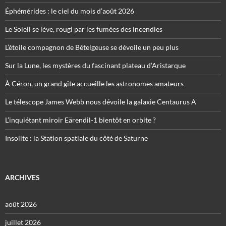
Éphémérides : le ciel du mois d’août 2026
Le Soleil se lève, rougi par les fumées des incendies
L’étoile compagnon de Bételgeuse se dévoile un peu plus
Sur la Lune, les mystères du fascinant plateau d’Aristarque
À Céron, un grand gîte accueille les astronomes amateurs
Le télescope James Webb nous dévoile la galaxie Centaurus A
L’inquiétant miroir Eärendil-1 bientôt en orbite ?
Insolite : la Station spatiale du côté de Saturne
ARCHIVES
août 2026
juillet 2026