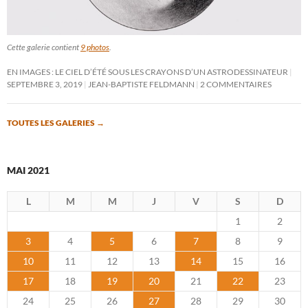
Cette galerie contient
9 photos
.
EN IMAGES : LE CIEL D’ÉTÉ SOUS LES CRAYONS D’UN ASTRODESSINATEUR
SEPTEMBRE 3, 2019
JEAN-BAPTISTE FELDMANN
2 COMMENTAIRES
TOUTES LES GALERIES
→
MAI 2021
L
M
M
J
V
S
D
1
2
3
4
5
6
7
8
9
10
11
12
13
14
15
16
17
18
19
20
21
22
23
24
25
26
27
28
29
30