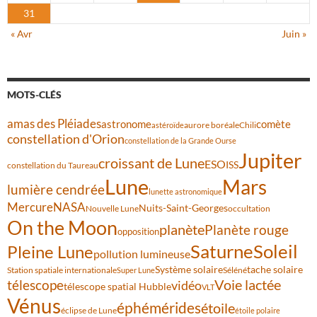
31
« Avr
Juin »
MOTS-CLÉS
amas des Pléiades
comète
astronome
aurore boréale
astéroïde
Chili
constellation d'Orion
constellation de la Grande Ourse
Jupiter
croissant de Lune
ESO
ISS
constellation du Taureau
Lune
Mars
lumière cendrée
lunette astronomique
Mercure
NASA
Nuits-Saint-Georges
Nouvelle Lune
occultation
On the Moon
planète
Planète rouge
opposition
Saturne
Soleil
Pleine Lune
pollution lumineuse
Système solaire
tache solaire
Station spatiale internationale
Séléné
Super Lune
Voie lactée
télescope
vidéo
télescope spatial Hubble
VLT
Vénus
éphémérides
étoile
éclipse de Lune
étoile polaire