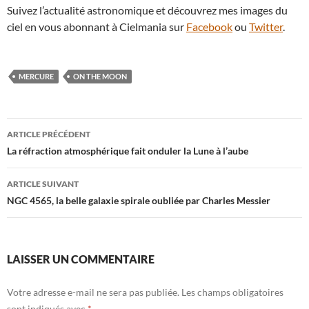
Suivez l’actualité astronomique et découvrez mes images du
ciel en vous abonnant à Cielmania sur
Facebook
ou
Twitter
.
MERCURE
ON THE MOON
Navigation
ARTICLE PRÉCÉDENT
des
La réfraction atmosphérique fait onduler la Lune à l’aube
articles
ARTICLE SUIVANT
NGC 4565, la belle galaxie spirale oubliée par Charles Messier
LAISSER UN COMMENTAIRE
Votre adresse e-mail ne sera pas publiée.
Les champs obligatoires
sont indiqués avec
*