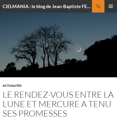
Recherche
CIELMANIA : le blog de Jean-Baptiste FELDMANN, photographe du ciel
ALLER
MENU
AU
PRINCI
CONTENU
ACTUALITÉS
LE RENDEZ-VOUS ENTRE LA
LUNE ET MERCURE A TENU
SES PROMESSES