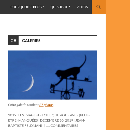
ALLER AU CONTENU
POURQUOI CE BLOG ?
QUI SUIS-JE ?
VIDÉOS
GALERIES
Cette galerie contient
27 photos
.
2019 : LES IMAGES DU CIEL QUE VOUS AVEZ (PEUT-
ÊTRE) MANQUÉES
DÉCEMBRE 30, 2019
JEAN-
BAPTISTE FELDMANN
11 COMMENTAIRES