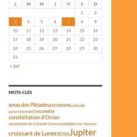
L
M
M
J
V
S
D
1
2
3
4
5
6
7
8
9
10
11
12
13
14
15
16
17
18
19
20
21
22
23
24
25
26
27
28
29
30
31
« Juil
MOTS-CLÉS
amas des Pléiades
astronome
astéroïde
comète
aurore boréale
Chili
constellation d'Orion
constellation du Taureau
constellation de la Grande Ourse
Jupiter
croissant de Lune
ESO
ISS