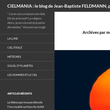
Recherche
CIELMANIA : le blog de Jean-Baptiste FELDMANN, p
"J'ai en moi un besoin terrible.
Dirais-je le mot? La religion.
Alors, je sors la nuit et je peins
des étoiles." Vincent van Gogh
Archives par mo
LA LUNE
CIEL ÉTOILÉ
MÉTÉORES
SOLEIL ET PLANÈTES
LES HOMMES ET LE CIEL
ARTICLES RÉCENTS
Le télescope Inouye dévoile
l’incroyable surface du Soleil