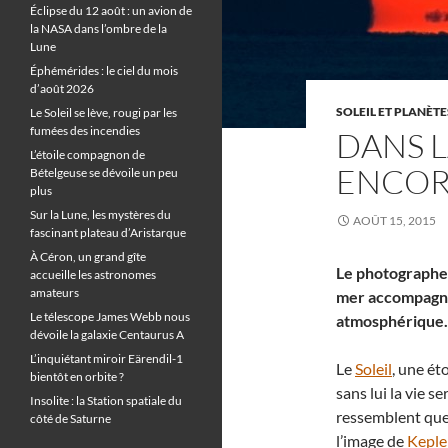
Éclipse du 12 août : un avion de
la NASA dans l’ombre de la
Lune
Éphémérides : le ciel du mois
d’août 2026
SOLEIL ET PLANÈTE
Le Soleil se lève, rougi par les
fumées des incendies
DANS L
L’étoile compagnon de
ENCOR
Bételgeuse se dévoile un peu
plus
Sur la Lune, les mystères du
AOÛT 15, 2015
fascinant plateau d’Aristarque
À Céron, un grand gîte
Le photographe 
accueille les astronomes
amateurs
mer accompagné
Le télescope James Webb nous
atmosphérique.
dévoile la galaxie Centaurus A
L’inquiétant miroir Eärendil-1
Le
Soleil
, une ét
bientôt en orbite ?
sans lui la vie se
Insolite : la Station spatiale du
ressemblent que
côté de Saturne
l’image de
Keple