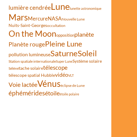
Lune
lumière cendrée
lunette astronomique
Mars
Mercure
NASA
Nouvelle Lune
Nuits-Saint-Georges
occultation
On the Moon
planète
opposition
Pleine Lune
Planète rouge
Saturne
Soleil
pollution lumineuse
Système solaire
Station spatiale internationale
Super Lune
télescope
tache solaire
Séléné
vidéo
télescope spatial Hubble
VLT
Vénus
Voie lactée
éclipse de Lune
éphémérides
étoile
étoile polaire