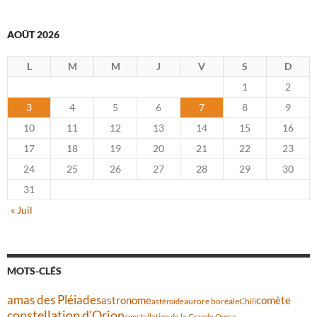
AOÛT 2026
L
M
M
J
V
S
D
1
2
3
4
5
6
7
8
9
10
11
12
13
14
15
16
17
18
19
20
21
22
23
24
25
26
27
28
29
30
31
« Juil
MOTS-CLÉS
amas des Pléiades
comète
astronome
aurore boréale
astéroïde
Chili
constellation d'Orion
constellation de la Grande Ourse