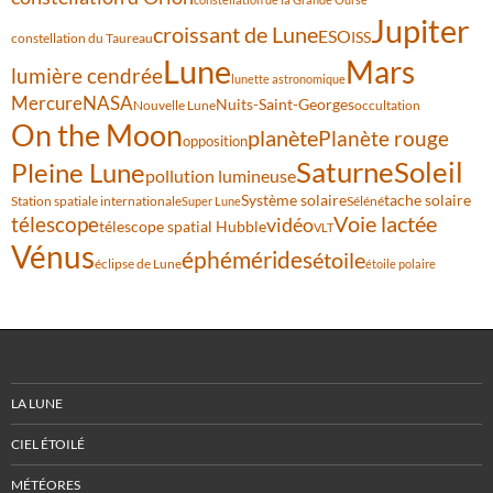
Jupiter
croissant de Lune
ESO
ISS
constellation du Taureau
Lune
Mars
lumière cendrée
lunette astronomique
Mercure
NASA
Nuits-Saint-Georges
Nouvelle Lune
occultation
On the Moon
planète
Planète rouge
opposition
Saturne
Soleil
Pleine Lune
pollution lumineuse
Système solaire
tache solaire
Station spatiale internationale
Séléné
Super Lune
Voie lactée
télescope
vidéo
télescope spatial Hubble
VLT
Vénus
éphémérides
étoile
éclipse de Lune
étoile polaire
LA LUNE
CIEL ÉTOILÉ
MÉTÉORES