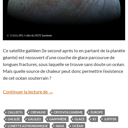
Ce satellite galiléen (le second après Io en partant de la planète
géante) est recouvert d’une couche de glace parcourue de
longues fractures, sous laquelle se trouve sans doute un océan.
Mais quelle source de chaleur peut donc permettre l’existence
de cet océan souterrain ?
Une image fascinante du satellite Europe
Continuer la lecture de
→
CALLISTO
CREVASSE
CRYOVOLCANISME
EUROPE
GALILÉE
GALILEO
GANYMÈDE
GLACE
IO
JUPITER
LUNETTE ASTRONOMIQUE
NASA
OCÉAN