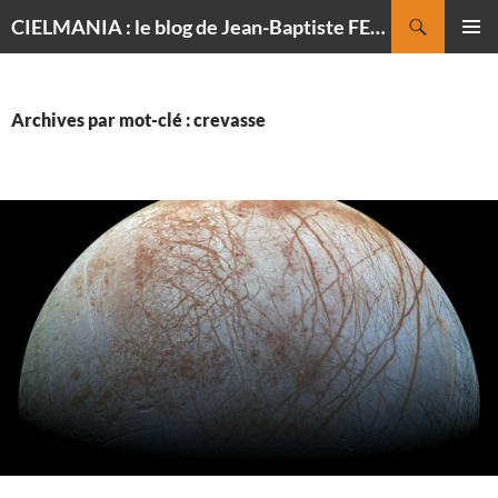
Recherche
CIELMANIA : le blog de Jean-Baptiste FELDMANN, photographe du ciel
ALLER
MENU
AU
PRINCI
CONTENU
Archives par mot-clé : crevasse