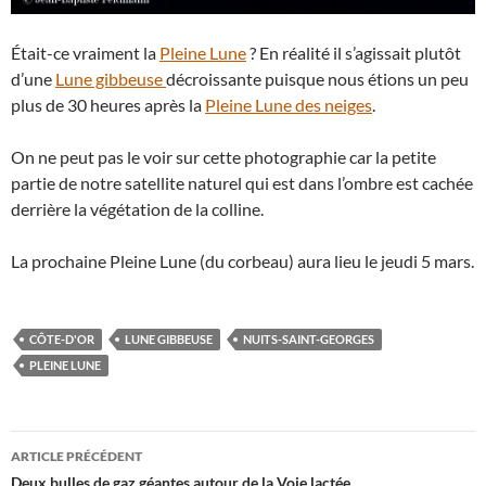
Était-ce vraiment la
Pleine Lune
? En réalité il s’agissait plutôt
d’une
Lune gibbeuse
décroissante puisque nous étions un peu
plus de 30 heures après la
Pleine Lune des neiges
.
On ne peut pas le voir sur cette photographie car la petite
partie de notre satellite naturel qui est dans l’ombre est cachée
derrière la végétation de la colline.
La prochaine Pleine Lune (du corbeau) aura lieu le jeudi 5 mars.
CÔTE-D'OR
LUNE GIBBEUSE
NUITS-SAINT-GEORGES
PLEINE LUNE
Navigation
ARTICLE PRÉCÉDENT
des
Deux bulles de gaz géantes autour de la Voie lactée