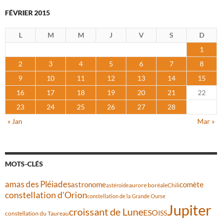
FÉVRIER 2015
L
M
M
J
V
S
D
1
2
3
4
5
6
7
8
9
10
11
12
13
14
15
16
17
18
19
20
21
22
23
24
25
26
27
28
« Jan
Mar »
MOTS-CLÉS
amas des Pléiades
comète
astronome
aurore boréale
astéroïde
Chili
constellation d'Orion
constellation de la Grande Ourse
Jupiter
croissant de Lune
ESO
ISS
constellation du Taureau