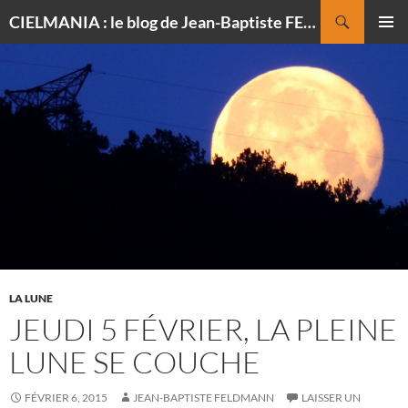
Recherche
CIELMANIA : le blog de Jean-Baptiste FELDMANN, photographe du ciel
ALLER
MENU
AU
PRINCI
CONTENU
LA LUNE
JEUDI 5 FÉVRIER, LA PLEINE
LUNE SE COUCHE
FÉVRIER 6, 2015
JEAN-BAPTISTE FELDMANN
LAISSER UN