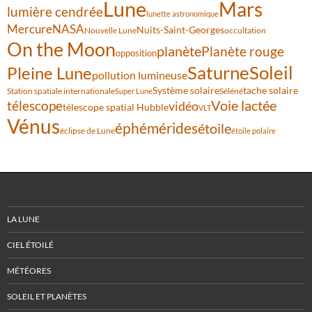
Lune
Mars
lumière cendrée
lunette astronomique
Mercure
NASA
Nuits-Saint-Georges
Nouvelle Lune
occultation
On the Moon
planète
Planète rouge
opposition
Saturne
Soleil
Pleine Lune
pollution lumineuse
Système solaire
tache solaire
Station spatiale internationale
Séléné
Super Lune
Voie lactée
télescope
vidéo
télescope spatial Hubble
VLT
Vénus
éphémérides
étoile
éclipse de Lune
étoile polaire
LA LUNE
CIEL ÉTOILÉ
MÉTÉORES
SOLEIL ET PLANÈTES