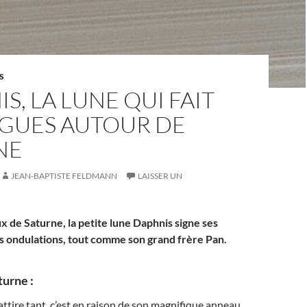
S
S, LA LUNE QUI FAIT
AGUES AUTOUR DE
NE
JEAN-BAPTISTE FELDMANN
LAISSER UN
x de Saturne, la petite lune Daphnis signe ses
s ondulations, tout comme son grand frère Pan.
turne :
ttire tant, c’est en raison de son magnifique anneau