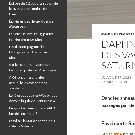
Éclipse du 12 août : un avion de
la NASA dans l’ombre de la
Lune
Éphémérides : le ciel du mois
d’août 2026
SOLEIL ET PLANÈTE
Le Soleil se lève, rougi par les
fumées des incendies
DAPHNI
L’étoile compagnon de
DES V
Bételgeuse se dévoile un peu
plus
SATUR
Sur la Lune, les mystères du
fascinant plateau d’Aristarque
À Céron, un grand gîte
AOÛT 27, 2021
COMMENTAIRE
accueille les astronomes
amateurs
Le télescope James Webb nous
Dans les anneau
dévoile la galaxie Centaurus A
passages par de
L’inquiétant miroir Eärendil-1
bientôt en orbite ?
Insolite : la Station spatiale du
Fascinante Sa
côté de Saturne
Si
Saturne
nous a