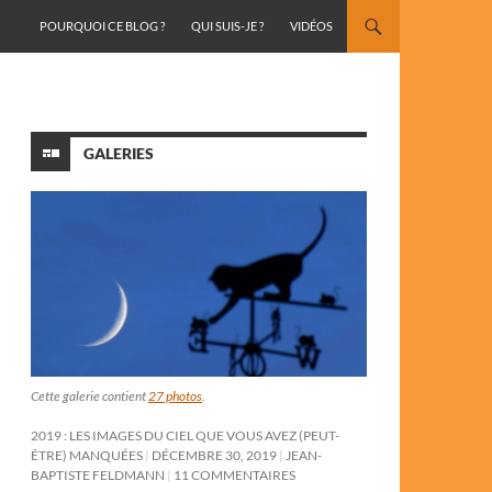
ALLER AU CONTENU
POURQUOI CE BLOG ?
QUI SUIS-JE ?
VIDÉOS
GALERIES
Cette galerie contient
27 photos
.
2019 : LES IMAGES DU CIEL QUE VOUS AVEZ (PEUT-
ÊTRE) MANQUÉES
DÉCEMBRE 30, 2019
JEAN-
BAPTISTE FELDMANN
11 COMMENTAIRES