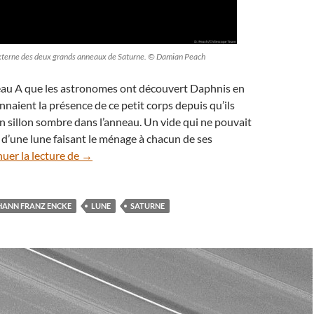
 externe des deux grands anneaux de Saturne. © Damian Peach
neau A que les astronomes ont découvert Daphnis en
nnaient la présence de ce petit corps depuis qu’ils
n sillon sombre dans l’anneau. Un vide qui ne pouvait
 d’une lune faisant le ménage à chacun de ses
Daphnis, la lune qui fait des vagues autour de Sa
uer la lecture de
→
HANN FRANZ ENCKE
LUNE
SATURNE