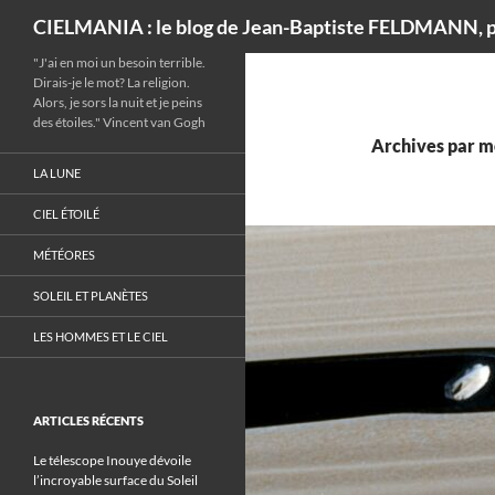
Recherche
CIELMANIA : le blog de Jean-Baptiste FELDMANN, p
"J'ai en moi un besoin terrible.
Dirais-je le mot? La religion.
Alors, je sors la nuit et je peins
des étoiles." Vincent van Gogh
Archives par m
LA LUNE
CIEL ÉTOILÉ
MÉTÉORES
SOLEIL ET PLANÈTES
LES HOMMES ET LE CIEL
ARTICLES RÉCENTS
Le télescope Inouye dévoile
l’incroyable surface du Soleil