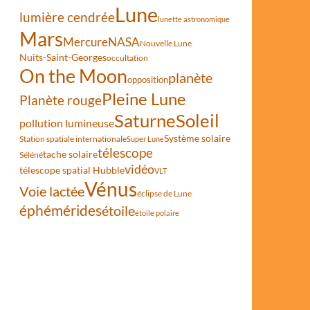
Lune
lumière cendrée
lunette astronomique
Mars
Mercure
NASA
Nouvelle Lune
Nuits-Saint-Georges
occultation
On the Moon
planète
opposition
Pleine Lune
Planète rouge
Saturne
Soleil
pollution lumineuse
Système solaire
Station spatiale internationale
Super Lune
télescope
turne
tache solaire
Séléné
vidéo
télescope spatial Hubble
VLT
Vénus
Voie lactée
éclipse de Lune
éphémérides
étoile
étoile polaire