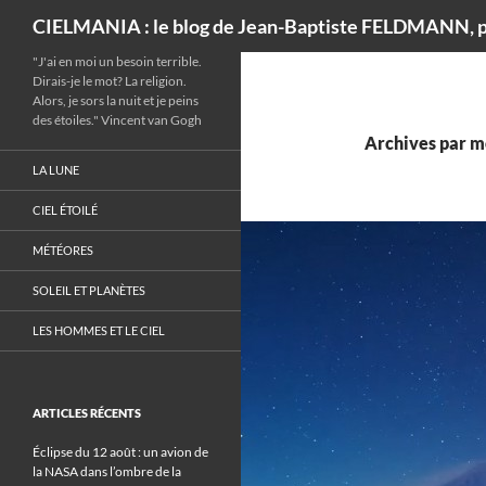
Recherche
CIELMANIA : le blog de Jean-Baptiste FELDMANN, p
"J'ai en moi un besoin terrible.
Dirais-je le mot? La religion.
Alors, je sors la nuit et je peins
des étoiles." Vincent van Gogh
Archives par mo
LA LUNE
CIEL ÉTOILÉ
MÉTÉORES
SOLEIL ET PLANÈTES
LES HOMMES ET LE CIEL
ARTICLES RÉCENTS
Éclipse du 12 août : un avion de
la NASA dans l’ombre de la