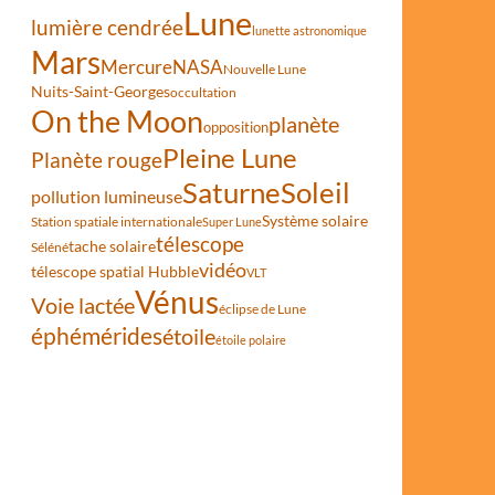
Lune
lumière cendrée
lunette astronomique
Mars
Mercure
NASA
Nouvelle Lune
Nuits-Saint-Georges
occultation
On the Moon
planète
opposition
Pleine Lune
Planète rouge
Saturne
Soleil
pollution lumineuse
Système solaire
Station spatiale internationale
Super Lune
télescope
tache solaire
Séléné
vidéo
télescope spatial Hubble
VLT
Vénus
Voie lactée
éclipse de Lune
éphémérides
étoile
étoile polaire