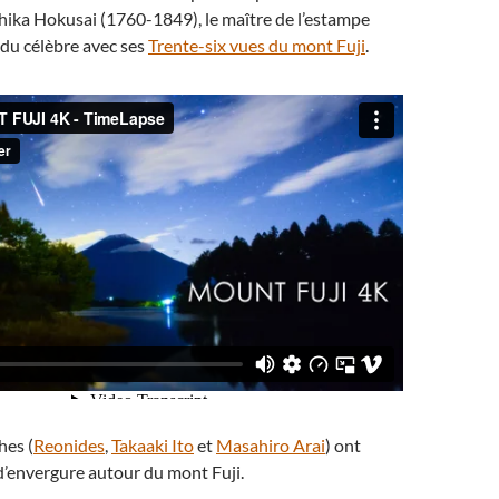
shika Hokusai (1760-1849), le maître de l’estampe
ndu célèbre avec ses
Trente-six vues du mont Fuji
.
hes (
Reonides
,
Takaaki Ito
et
Masahiro Arai
) ont
d’envergure autour du mont Fuji.