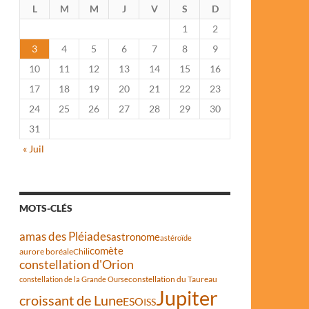
L
M
M
J
V
S
D
1
2
3
4
5
6
7
8
9
10
11
12
13
14
15
16
17
18
19
20
21
22
23
24
25
26
27
28
29
30
31
« Juil
MOTS-CLÉS
amas des Pléiades
astronome
astéroïde
comète
aurore boréale
Chili
constellation d'Orion
constellation du Taureau
constellation de la Grande Ourse
Jupiter
croissant de Lune
ESO
ISS