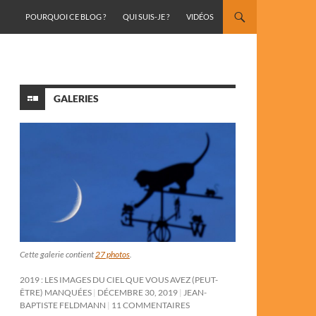
ALLER AU CONTENU
POURQUOI CE BLOG ?
QUI SUIS-JE ?
VIDÉOS
GALERIES
Cette galerie contient
27 photos
.
2019 : LES IMAGES DU CIEL QUE VOUS AVEZ (PEUT-
ÊTRE) MANQUÉES
DÉCEMBRE 30, 2019
JEAN-
BAPTISTE FELDMANN
11 COMMENTAIRES