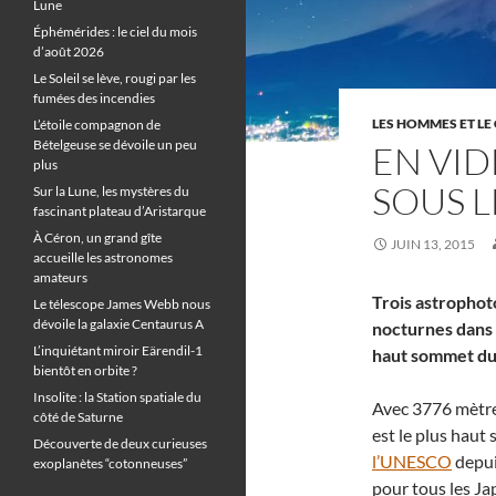
Lune
Éphémérides : le ciel du mois
d’août 2026
Le Soleil se lève, rougi par les
fumées des incendies
LES HOMMES ET LE 
L’étoile compagnon de
Bételgeuse se dévoile un peu
EN VID
plus
SOUS L
Sur la Lune, les mystères du
fascinant plateau d’Aristarque
À Céron, un grand gîte
JUIN 13, 2015
accueille les astronomes
amateurs
Trois astrophot
Le télescope James Webb nous
dévoile la galaxie Centaurus A
nocturnes dans 
L’inquiétant miroir Eärendil-1
haut sommet du
bientôt en orbite ?
Insolite : la Station spatiale du
Avec 3776 mètres
côté de Saturne
est le plus haut
Découverte de deux curieuses
l’UNESCO
depuis
exoplanètes “cotonneuses”
pour tous les Ja