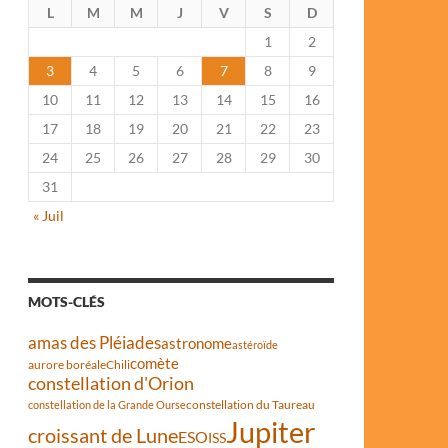
L
M
M
J
V
S
D
1
2
3
4
5
6
7
8
9
10
11
12
13
14
15
16
17
18
19
20
21
22
23
24
25
26
27
28
29
30
31
« Juil
MOTS-CLÉS
amas des Pléiades
astronome
astéroïde
comète
aurore boréale
Chili
constellation d'Orion
constellation du Taureau
constellation de la Grande Ourse
Jupiter
croissant de Lune
ESO
ISS