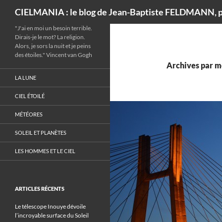
Recherche
CIELMANIA : le blog de Jean-Baptiste FELDMANN, p
"J'ai en moi un besoin terrible.
Dirais-je le mot? La religion.
Alors, je sors la nuit et je peins
des étoiles." Vincent van Gogh
Archives par m
LA LUNE
CIEL ÉTOILÉ
MÉTÉORES
SOLEIL ET PLANÈTES
LES HOMMES ET LE CIEL
ARTICLES RÉCENTS
Le télescope Inouye dévoile
l’incroyable surface du Soleil