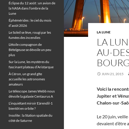
Éclipse du 12 août : un avion de
la NASA dans l’ombre de la
Lune
Éphémérides : le ciel du mois
d’août 2026
LA LUNE
Le Soleil se lève, rougi par les
fumées des incendies
LA LUN
L’étoile compagnon de
AU-DE
Bételgeuse se dévoile un peu
plus
BOUR
Sur la Lune, les mystères du
fascinant plateau d’Aristarque
À Céron, un grand gîte
JUIN 21, 2015
accueille les astronomes
amateurs
Voici la rencont
Le télescope James Webb nous
Jupiter et Vénu
dévoile la galaxie Centaurus A
Chalon-sur-Saô
L’inquiétant miroir Eärendil-1
bientôt en orbite ?
Insolite : la Station spatiale du
Le 20 juin, veill
côté de Saturne
devaient d’être 