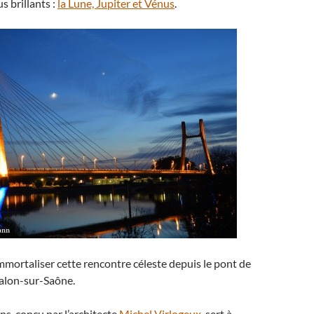
s brillants :
la Lune, Jupiter et Vénus
.
’immortaliser cette rencontre céleste depuis le pont de
alon-sur-Saône.
s, conçu par l’architecte
Michel Virlogeux
, sert à