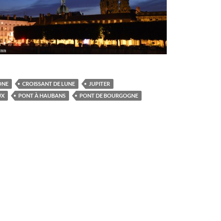
ÔNE
CROISSANT DE LUNE
JUPITER
UX
PONT À HAUBANS
PONT DE BOURGOGNE