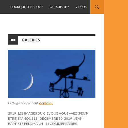
ALLER AU CONTENU
POURQUOI CE BLOG ?
QUI SUIS-JE ?
VIDÉOS
GALERIES
Cette galerie contient
27 photos
.
2019 : LES IMAGES DU CIEL QUE VOUS AVEZ (PEUT-
ÊTRE) MANQUÉES
DÉCEMBRE 30, 2019
JEAN-
BAPTISTE FELDMANN
11 COMMENTAIRES