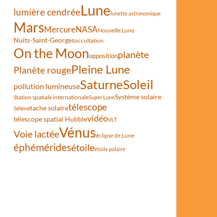
Lune
lumière cendrée
lunette astronomique
Mars
Mercure
NASA
Nouvelle Lune
Nuits-Saint-Georges
occultation
On the Moon
planète
opposition
Pleine Lune
Planète rouge
Saturne
Soleil
pollution lumineuse
Système solaire
Station spatiale internationale
Super Lune
télescope
tache solaire
Séléné
vidéo
télescope spatial Hubble
VLT
Vénus
Voie lactée
éclipse de Lune
éphémérides
étoile
étoile polaire