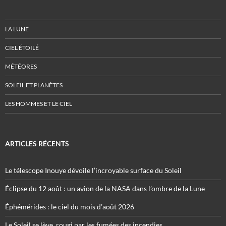
LA LUNE
CIEL ÉTOILÉ
MÉTÉORES
SOLEIL ET PLANÈTES
LES HOMMES ET LE CIEL
ARTICLES RÉCENTS
Le télescope Inouye dévoile l’incroyable surface du Soleil
Éclipse du 12 août : un avion de la NASA dans l’ombre de la Lune
Éphémérides : le ciel du mois d’août 2026
Le Soleil se lève, rougi par les fumées des incendies