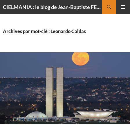
Recherche
CIELMANIA : le blog de Jean-Baptiste FELDMANN, photographe du ciel
ALLER
MENU
AU
PRINCI
CONTENU
Archives par mot-clé : Leonardo Caldas