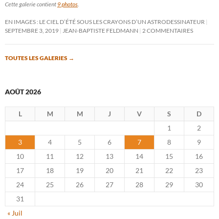
Cette galerie contient
9 photos
.
EN IMAGES : LE CIEL D’ÉTÉ SOUS LES CRAYONS D’UN ASTRODESSINATEUR
SEPTEMBRE 3, 2019
JEAN-BAPTISTE FELDMANN
2 COMMENTAIRES
TOUTES LES GALERIES
→
AOÛT 2026
L
M
M
J
V
S
D
1
2
3
4
5
6
7
8
9
10
11
12
13
14
15
16
17
18
19
20
21
22
23
24
25
26
27
28
29
30
31
« Juil