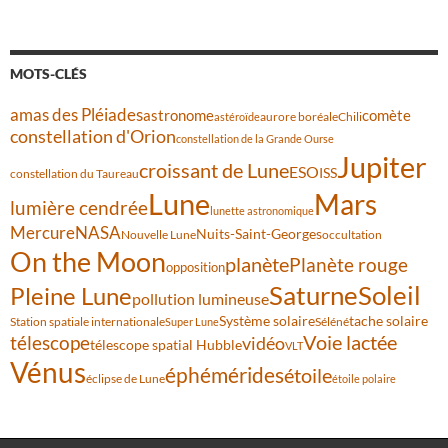
MOTS-CLÉS
amas des Pléiades
comète
astronome
aurore boréale
astéroïde
Chili
constellation d'Orion
constellation de la Grande Ourse
Jupiter
croissant de Lune
ESO
ISS
constellation du Taureau
Lune
Mars
lumière cendrée
lunette astronomique
Mercure
NASA
Nuits-Saint-Georges
Nouvelle Lune
occultation
On the Moon
planète
Planète rouge
opposition
Saturne
Soleil
Pleine Lune
pollution lumineuse
Système solaire
tache solaire
Station spatiale internationale
Séléné
Super Lune
Voie lactée
télescope
vidéo
télescope spatial Hubble
VLT
Vénus
éphémérides
étoile
éclipse de Lune
étoile polaire