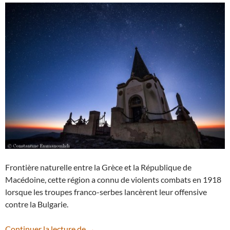
Frontière naturelle entre la Grèce et la République de
Macédoine, cette région a connu de violents combats en 1918
lorsque les troupes franco-serbes lancèrent leur offensive
contre la Bulgarie.
Les étoiles s’éteignent au sommet du m
Continuer la lecture de
→