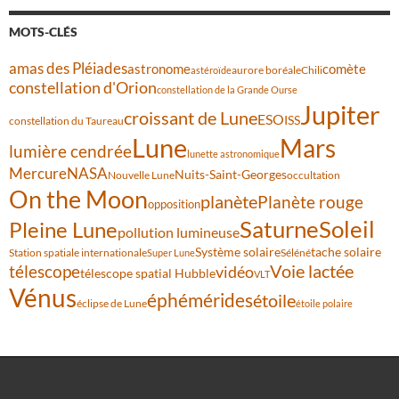
MOTS-CLÉS
amas des Pléiades
comète
astronome
aurore boréale
astéroïde
Chili
constellation d'Orion
constellation de la Grande Ourse
Jupiter
croissant de Lune
ESO
ISS
constellation du Taureau
Lune
Mars
lumière cendrée
lunette astronomique
Mercure
NASA
Nuits-Saint-Georges
Nouvelle Lune
occultation
On the Moon
planète
Planète rouge
opposition
Saturne
Soleil
Pleine Lune
pollution lumineuse
Système solaire
tache solaire
Station spatiale internationale
Séléné
Super Lune
Voie lactée
télescope
vidéo
télescope spatial Hubble
VLT
Vénus
éphémérides
étoile
éclipse de Lune
étoile polaire