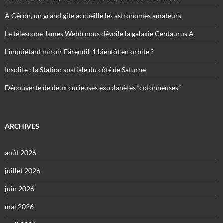
À Céron, un grand gîte accueille les astronomes amateurs
Le télescope James Webb nous dévoile la galaxie Centaurus A
L’inquiétant miroir Eärendil-1 bientôt en orbite ?
Insolite : la Station spatiale du côté de Saturne
Découverte de deux curieuses exoplanètes “cotonneuses”
ARCHIVES
août 2026
juillet 2026
juin 2026
mai 2026