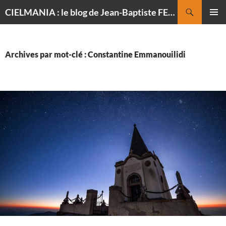
Recherche
CIELMANIA : le blog de Jean-Baptiste FELDMANN, photographe du ciel
ALLER
MENU
AU
PRINCI
CONTENU
Archives par mot-clé : Constantine Emmanouilidi