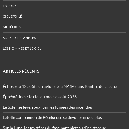
LA LUNE
CIEL ÉTOILÉ
MÉTÉORES
SOLEIL ET PLANÈTES
LES HOMMES ET LE CIEL
ARTICLES RÉCENTS
Éclipse du 12 août : un avion de la NASA dans l’ombre de la Lune
Éphémérides : le ciel du mois d’août 2026
Le Soleil se lève, rougi par les fumées des incendies
L’étoile compagnon de Bételgeuse se dévoile un peu plus
Sur la Lune, les mystères du fascinant plateau d’Aristarque