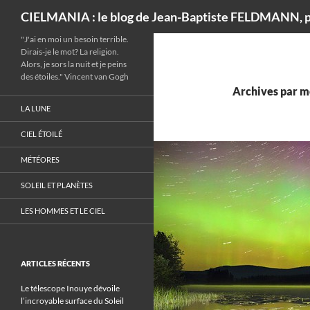
Recherche
CIELMANIA : le blog de Jean-Baptiste FELDMANN, p
"J'ai en moi un besoin terrible.
Dirais-je le mot? La religion.
Alors, je sors la nuit et je peins
des étoiles." Vincent van Gogh
Archives par m
LA LUNE
CIEL ÉTOILÉ
MÉTÉORES
SOLEIL ET PLANÈTES
LES HOMMES ET LE CIEL
ARTICLES RÉCENTS
Le télescope Inouye dévoile
l’incroyable surface du Soleil