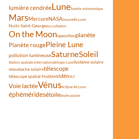
Lune
lumière cendrée
lunette astronomique
Mars
Mercure
NASA
Nouvelle Lune
Nuits-Saint-Georges
occultation
On the Moon
planète
opposition
Pleine Lune
Planète rouge
Saturne
Soleil
pollution lumineuse
Système solaire
Station spatiale internationale
Super Lune
télescope
tache solaire
Séléné
vidéo
télescope spatial Hubble
VLT
Vénus
Voie lactée
éclipse de Lune
éphémérides
étoile
étoile polaire