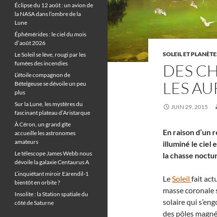
Éclipse du 12 août : un avion de
la NASA dans l’ombre de la
Lune
Éphémérides : le ciel du mois
d’août 2026
SOLEIL ET PLANÈTE
Le Soleil se lève, rougi par les
fumées des incendies
DES C
L’étoile compagnon de
LES A
Bételgeuse se dévoile un peu
plus
Sur la Lune, les mystères du
JUIN 29, 2015
fascinant plateau d’Aristarque
À Céron, un grand gîte
En raison d’un r
accueille les astronomes
amateurs
illuminé le cie
Le télescope James Webb nous
la chasse noctu
dévoile la galaxie Centaurus A
L’inquiétant miroir Eärendil-1
Le
Soleil
fait act
bientôt en orbite ?
masse coronale s
Insolite : la Station spatiale du
solaire qui s’en
côté de Saturne
des pôles magné