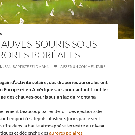
S
HAUVES-SOURIS SOUS
URORES BORÉALES
JEAN-BAPTISTE FELDMANN
LAISSER UN COMMENTAIRE
egain d’activité solaire, des draperies aurorales ont
l en Europe et en Amérique sans pour autant troubler
rne des chauves-souris sur un lac du Montana.
uellement beaucoup parler de lui ; des éjections de
ont emportées depuis plusieurs jours par le vent
gouffre dans la haute atmosphère terrestre au niveau
tiques et déclenche des
aurores polaires
.