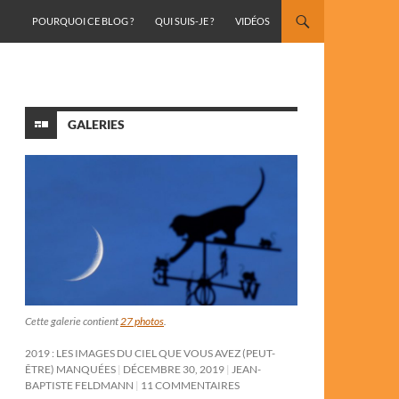
ALLER AU CONTENU
POURQUOI CE BLOG ?
QUI SUIS-JE ?
VIDÉOS
GALERIES
Cette galerie contient
27 photos
.
2019 : LES IMAGES DU CIEL QUE VOUS AVEZ (PEUT-
ÊTRE) MANQUÉES
DÉCEMBRE 30, 2019
JEAN-
BAPTISTE FELDMANN
11 COMMENTAIRES