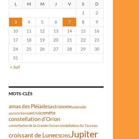
L
M
M
J
V
S
D
1
2
3
4
5
6
7
8
9
10
11
12
13
14
15
16
17
18
19
20
21
22
23
24
25
26
27
28
29
30
31
« Juil
MOTS-CLÉS
amas des Pléiades
astronome
astéroïde
comète
aurore boréale
Chili
constellation d'Orion
constellation du Taureau
constellation de la Grande Ourse
Jupiter
croissant de Lune
ESO
ISS