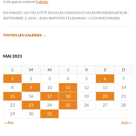
Cette galerie contient
9 photos
.
EN IMAGES : LE CIEL D’ÉTÉ SOUS LES CRAYONS D’UN ASTRODESSINATEUR
SEPTEMBRE 3, 2019
JEAN-BAPTISTE FELDMANN
2 COMMENTAIRES
TOUTES LES GALERIES
→
MAI 2023
L
M
M
J
V
S
D
1
2
3
4
5
6
7
8
9
10
11
12
13
14
15
16
17
18
19
20
21
22
23
24
25
26
27
28
29
30
31
« Avr
Juin »