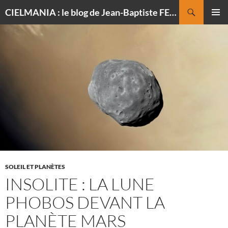
Recherche
CIELMANIA : le blog de Jean-Baptiste FELDMANN, photographe du ciel
ALLER
MENU
AU
PRINCI
CONTENU
SOLEIL ET PLANÈTES
INSOLITE : LA LUNE
PHOBOS DEVANT LA
PLANÈTE MARS