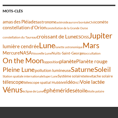
MOTS-CLÉS
amas des Pléiades
comète
astronome
aurore boréale
astéroïde
Chili
constellation d'Orion
constellation de la Grande Ourse
Jupiter
croissant de Lune
ESO
ISS
constellation du Taureau
Lune
Mars
lumière cendrée
lunette astronomique
Mercure
NASA
Nuits-Saint-Georges
Nouvelle Lune
occultation
On the Moon
planète
Planète rouge
opposition
Saturne
Soleil
Pleine Lune
pollution lumineuse
Système solaire
tache solaire
Station spatiale internationale
Séléné
Super Lune
Voie lactée
télescope
vidéo
télescope spatial Hubble
VLT
Vénus
éphémérides
étoile
éclipse de Lune
étoile polaire