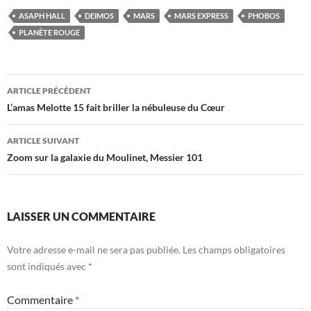
ASAPH HALL
DEIMOS
MARS
MARS EXPRESS
PHOBOS
PLANÈTE ROUGE
Navigation
ARTICLE PRÉCÉDENT
des
L’amas Melotte 15 fait briller la nébuleuse du Cœur
articles
ARTICLE SUIVANT
Zoom sur la galaxie du Moulinet, Messier 101
LAISSER UN COMMENTAIRE
Votre adresse e-mail ne sera pas publiée.
Les champs obligatoires
sont indiqués avec
*
Commentaire
*