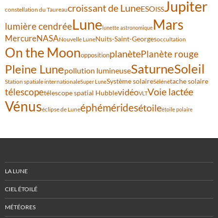
Jupiter
croissant de Lune
ESO
ISS
constellation du Taureau
Lune
Mars
lumière cendrée
lunette astronomique
Mercure
NASA
Nuits-Saint-Georges
Nouvelle Lune
occultation
On the Moon
planète
Planète rouge
opposition
Saturne
Soleil
Pleine Lune
pollution lumineuse
Système solaire
tache solaire
Station spatiale internationale
Séléné
Super Lune
Voie lactée
télescope
vidéo
télescope spatial Hubble
VLT
Vénus
éphémérides
étoile
éclipse de Lune
étoile polaire
LA LUNE
CIEL ÉTOILÉ
MÉTÉORES