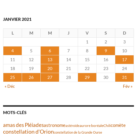
JANVIER 2021
L
M
M
J
V
S
D
1
2
3
4
5
6
7
8
9
10
11
12
13
14
15
16
17
18
19
20
21
22
23
24
25
26
27
28
29
30
31
« Déc
Fév »
MOTS-CLÉS
amas des Pléiades
comète
astronome
aurore boréale
astéroïde
Chili
constellation d'Orion
constellation de la Grande Ourse