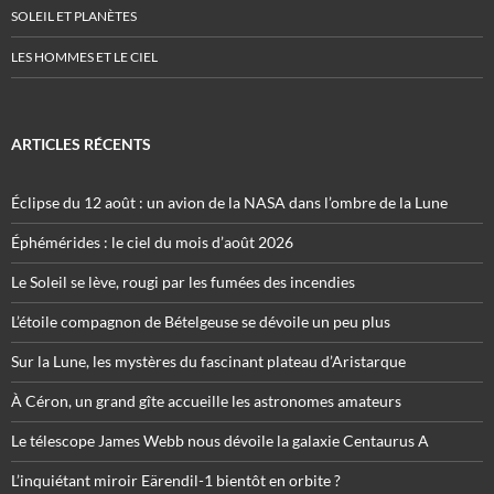
SOLEIL ET PLANÈTES
LES HOMMES ET LE CIEL
ARTICLES RÉCENTS
Éclipse du 12 août : un avion de la NASA dans l’ombre de la Lune
Éphémérides : le ciel du mois d’août 2026
Le Soleil se lève, rougi par les fumées des incendies
L’étoile compagnon de Bételgeuse se dévoile un peu plus
Sur la Lune, les mystères du fascinant plateau d’Aristarque
À Céron, un grand gîte accueille les astronomes amateurs
Le télescope James Webb nous dévoile la galaxie Centaurus A
L’inquiétant miroir Eärendil-1 bientôt en orbite ?