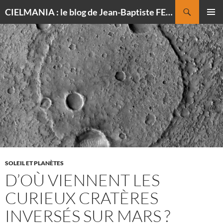
Recherche
CIELMANIA : le blog de Jean-Baptiste FELDMANN, photographe du ciel
ALLER
MENU
AU
PRINCI
CONTENU
SOLEIL ET PLANÈTES
D’OÙ VIENNENT LES
CURIEUX CRATÈRES
INVERSÉS SUR MARS ?