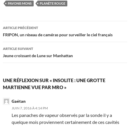
PAVONIS MONS
PLANÈTE ROUGE
Navigation
ARTICLE PRÉCÉDENT
des
FRIPON, un réseau de caméras pour surveiller le ciel français
articles
ARTICLE SUIVANT
Jeune croissant de Lune sur Manhattan
UNE RÉFLEXION SUR « INSOLITE : UNE GROTTE
MARTIENNE VUE PAR MRO »
Gaétan
JUIN 7, 2016 À 4:14 PM
Les panaches de vapeur observés par la sonde il y a
quelque mois proviennent certainement de ces cavités