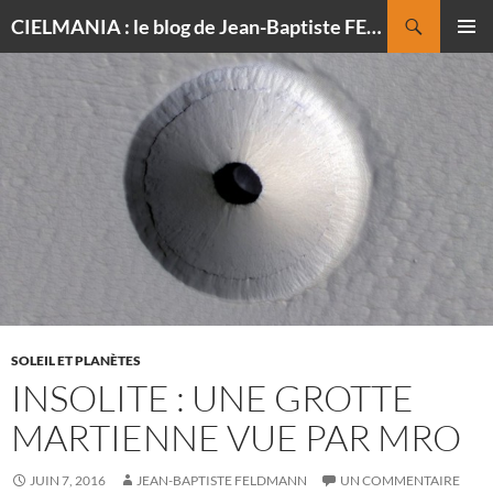
Recherche
CIELMANIA : le blog de Jean-Baptiste FELDMANN, photographe du ciel
ALLER
MENU
AU
PRINCI
CONTENU
SOLEIL ET PLANÈTES
INSOLITE : UNE GROTTE
MARTIENNE VUE PAR MRO
JUIN 7, 2016
JEAN-BAPTISTE FELDMANN
UN COMMENTAIRE