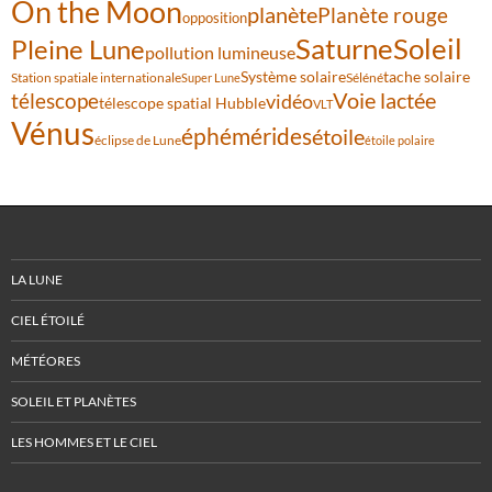
On the Moon
planète
Planète rouge
opposition
Saturne
Soleil
Pleine Lune
pollution lumineuse
Système solaire
tache solaire
Station spatiale internationale
Séléné
Super Lune
Voie lactée
télescope
vidéo
télescope spatial Hubble
VLT
Vénus
éphémérides
étoile
éclipse de Lune
étoile polaire
LA LUNE
CIEL ÉTOILÉ
MÉTÉORES
SOLEIL ET PLANÈTES
LES HOMMES ET LE CIEL