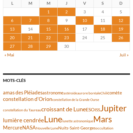
L
M
M
J
V
S
D
1
2
3
4
5
6
7
8
9
10
11
12
13
14
15
16
17
18
19
20
21
22
23
24
25
26
27
28
29
30
« Mai
Juil »
MOTS-CLÉS
amas des Pléiades
comète
astronome
aurore boréale
astéroïde
Chili
constellation d'Orion
constellation de la Grande Ourse
Jupiter
croissant de Lune
ESO
ISS
constellation du Taureau
Lune
Mars
lumière cendrée
lunette astronomique
Mercure
NASA
Nuits-Saint-Georges
Nouvelle Lune
occultation