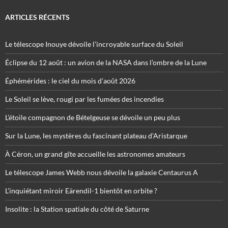
ARTICLES RÉCENTS
Le télescope Inouye dévoile l’incroyable surface du Soleil
Éclipse du 12 août : un avion de la NASA dans l’ombre de la Lune
Éphémérides : le ciel du mois d’août 2026
Le Soleil se lève, rougi par les fumées des incendies
L’étoile compagnon de Bételgeuse se dévoile un peu plus
Sur la Lune, les mystères du fascinant plateau d’Aristarque
À Céron, un grand gîte accueille les astronomes amateurs
Le télescope James Webb nous dévoile la galaxie Centaurus A
L’inquiétant miroir Eärendil-1 bientôt en orbite ?
Insolite : la Station spatiale du côté de Saturne