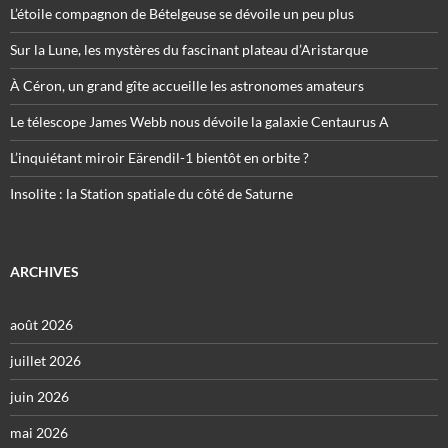
L’étoile compagnon de Bételgeuse se dévoile un peu plus
Sur la Lune, les mystères du fascinant plateau d’Aristarque
À Céron, un grand gîte accueille les astronomes amateurs
Le télescope James Webb nous dévoile la galaxie Centaurus A
L’inquiétant miroir Eärendil-1 bientôt en orbite ?
Insolite : la Station spatiale du côté de Saturne
ARCHIVES
août 2026
juillet 2026
juin 2026
mai 2026