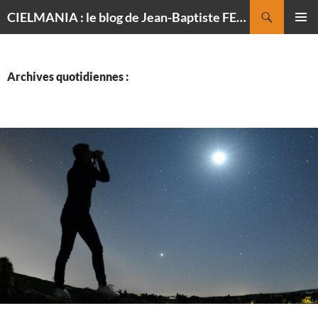
Recherche
CIELMANIA : le blog de Jean-Baptiste FELDMANN, photographe du ciel
ALLER
MENU
AU
PRINCI
CONTENU
Archives quotidiennes :