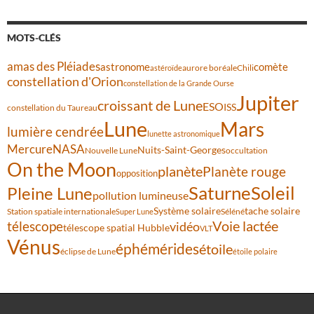
MOTS-CLÉS
amas des Pléiades
comète
astronome
aurore boréale
astéroïde
Chili
constellation d'Orion
constellation de la Grande Ourse
Jupiter
croissant de Lune
ESO
ISS
constellation du Taureau
Lune
Mars
lumière cendrée
lunette astronomique
Mercure
NASA
Nuits-Saint-Georges
Nouvelle Lune
occultation
On the Moon
planète
Planète rouge
opposition
Saturne
Soleil
Pleine Lune
pollution lumineuse
Système solaire
tache solaire
Station spatiale internationale
Séléné
Super Lune
Voie lactée
télescope
vidéo
télescope spatial Hubble
VLT
Vénus
éphémérides
étoile
éclipse de Lune
étoile polaire