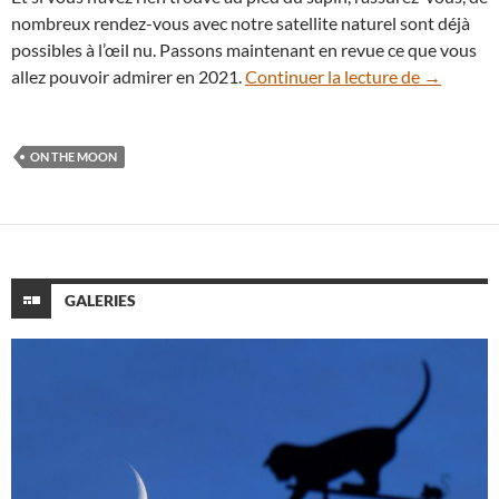
nombreux rendez-vous avec notre satellite naturel sont déjà
possibles à l’œil nu. Passons maintenant en revue ce que vous
Voici tou
allez pouvoir admirer en 2021.
Continuer la lecture de
→
ON THE MOON
GALERIES