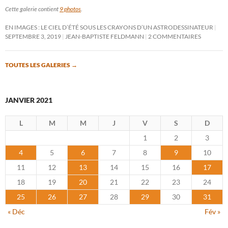
Cette galerie contient
9 photos
.
EN IMAGES : LE CIEL D’ÉTÉ SOUS LES CRAYONS D’UN ASTRODESSINATEUR
SEPTEMBRE 3, 2019
JEAN-BAPTISTE FELDMANN
2 COMMENTAIRES
TOUTES LES GALERIES
→
JANVIER 2021
L
M
M
J
V
S
D
1
2
3
4
5
6
7
8
9
10
11
12
13
14
15
16
17
18
19
20
21
22
23
24
25
26
27
28
29
30
31
« Déc
Fév »