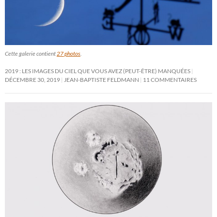
Cette galerie contient
27 photos
.
2019 : LES IMAGES DU CIEL QUE VOUS AVEZ (PEUT-ÊTRE) MANQUÉES
DÉCEMBRE 30, 2019
JEAN-BAPTISTE FELDMANN
11 COMMENTAIRES