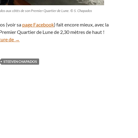
ados aux côtés de son Premier Quartier de Lune. © S. Chapados
s (voir sa
page Facebook
) fait encore mieux, avec la
 Premier Quartier de Lune de 2,30 mètres de haut !
Steeven Chapados, l’artiste qui dessine la Lune en (très) gr
ture de
→
STEEVEN CHAPADOS