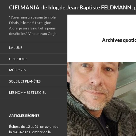
Recherche
CIELMANIA : le blog de Jean-Baptiste FELDMANN, p
"J'ai en moi un besoin terrible.
Dirais-je le mot? La religion.
Alors, je sors la nuit et je peins
des étoiles." Vincent van Gogh
Archives quotid
LA LUNE
CIEL ÉTOILÉ
MÉTÉORES
SOLEIL ET PLANÈTES
LES HOMMES ET LE CIEL
ARTICLES RÉCENTS
Éclipse du 12 août : un avion de
la NASA dans l’ombre de la