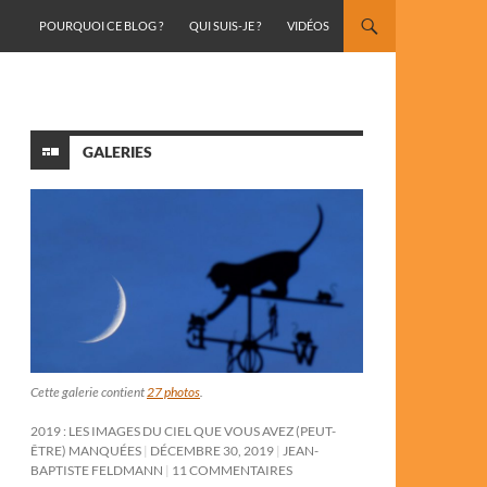
ALLER AU CONTENU
POURQUOI CE BLOG ?
QUI SUIS-JE ?
VIDÉOS
GALERIES
Cette galerie contient
27 photos
.
2019 : LES IMAGES DU CIEL QUE VOUS AVEZ (PEUT-
ÊTRE) MANQUÉES
DÉCEMBRE 30, 2019
JEAN-
BAPTISTE FELDMANN
11 COMMENTAIRES