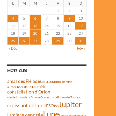
L
M
M
J
V
S
D
1
2
3
4
5
6
7
8
9
10
11
12
13
14
15
16
17
18
19
20
21
22
23
24
25
26
27
28
29
30
31
« Déc
Fév »
MOTS-CLÉS
amas des Pléiades
astronome
astéroïde
comète
aurore boréale
Chili
constellation d'Orion
constellation du Taureau
constellation de la Grande Ourse
Jupiter
croissant de Lune
ESO
ISS
Lune
lumière cendrée
lunette astronomique