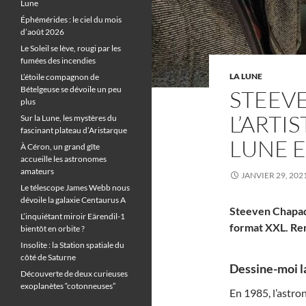
Lune
Éphémérides : le ciel du mois
d’août 2026
Le Soleil se lève, rougi par les
fumées des incendies
LA LUNE
L’étoile compagnon de
Bételgeuse se dévoile un peu
STEEV
plus
L’ARTI
Sur la Lune, les mystères du
fascinant plateau d’Aristarque
LUNE E
À Céron, un grand gîte
accueille les astronomes
amateurs
JANVIER 29, 202
Le télescope James Webb nous
dévoile la galaxie Centaurus A
Steeven Chapados
L’inquiétant miroir Eärendil-1
format XXL. Ren
bientôt en orbite ?
Insolite : la Station spatiale du
côté de Saturne
Dessine-moi la
Découverte de deux curieuses
exoplanètes “cotonneuses”
En 1985, l’astr