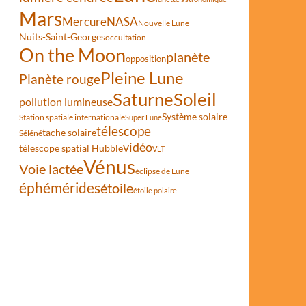
Mars
Mercure
NASA
Nouvelle Lune
Nuits-Saint-Georges
occultation
On the Moon
planète
opposition
Pleine Lune
Planète rouge
and
Saturne
Soleil
pollution lumineuse
Système solaire
Station spatiale internationale
Super Lune
télescope
tache solaire
Séléné
vidéo
télescope spatial Hubble
VLT
Vénus
Voie lactée
éclipse de Lune
éphémérides
étoile
étoile polaire