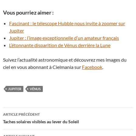
Vous pourriez aimer :
Fascinant : le télescope Hubble nous invite à zoomer sur
Jupiter
Jupiter : l’image exceptionnelle d’un amateur français
L’étonnante disparition de Vénus derrière la Lune
Suivez l’actualité astronomique et découvrez mes images du
ciel en vous abonnant à Cielmania sur
Facebook
.
JUPITER
VÉNUS
Navigation
ARTICLE PRÉCÉDENT
des
Taches solaires visibles au lever du Soleil
articles