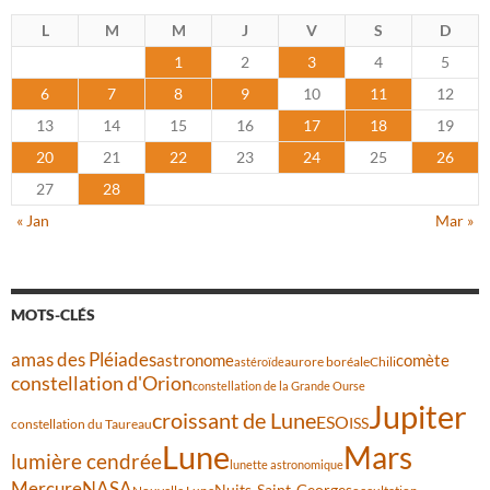
L
M
M
J
V
S
D
1
2
3
4
5
6
7
8
9
10
11
12
13
14
15
16
17
18
19
20
21
22
23
24
25
26
27
28
« Jan
Mar »
MOTS-CLÉS
amas des Pléiades
comète
astronome
aurore boréale
astéroïde
Chili
constellation d'Orion
constellation de la Grande Ourse
Jupiter
croissant de Lune
ESO
ISS
constellation du Taureau
Lune
Mars
lumière cendrée
lunette astronomique
Mercure
NASA
Nuits-Saint-Georges