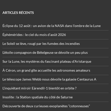
ARTICLES RÉCENTS
Éclipse du 12 août : un avion de la NASA dans l’ombre de la Lune
Éphémérides : le ciel du mois d’août 2026
Le Soleil se lève, rougi par les fumées des incendies
L’étoile compagnon de Bételgeuse se dévoile un peu plus
Sur la Lune, les mystères du fascinant plateau d’Aristarque
À Céron, un grand gîte accueille les astronomes amateurs
Le télescope James Webb nous dévoile la galaxie Centaurus A
L’inquiétant miroir Eärendil-1 bientôt en orbite ?
Insolite : la Station spatiale du côté de Saturne
Découverte de deux curieuses exoplanètes “cotonneuses”