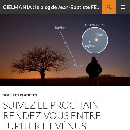
Recherche
CIELMANIA : le blog de Jean-Baptiste FELDMANN, photographe du ciel
ALLER
MENU
AU
PRINCI
CONTENU
SOLEIL ET PLANÈTES
SUIVEZ LE PROCHAIN
RENDEZ-VOUS ENTRE
JUPITER ET VÉNUS