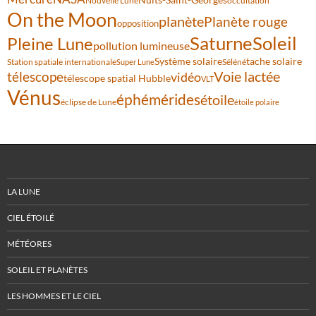
Nouvelle Lune
occultation
On the Moon
planète
Planète rouge
opposition
Saturne
Soleil
Pleine Lune
pollution lumineuse
Système solaire
tache solaire
Station spatiale internationale
Séléné
Super Lune
Voie lactée
télescope
vidéo
télescope spatial Hubble
VLT
Vénus
éphémérides
étoile
éclipse de Lune
étoile polaire
LA LUNE
CIEL ÉTOILÉ
MÉTÉORES
SOLEIL ET PLANÈTES
LES HOMMES ET LE CIEL