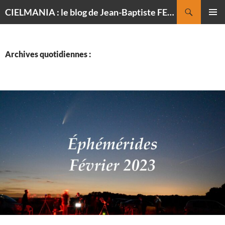
Recherche
CIELMANIA : le blog de Jean-Baptiste FELDMANN, photographe du ciel
ALLER
MENU
AU
PRINCI
CONTENU
Archives quotidiennes :