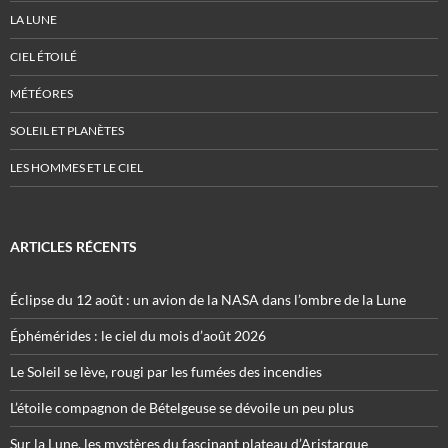
LA LUNE
CIEL ÉTOILÉ
MÉTÉORES
SOLEIL ET PLANÈTES
LES HOMMES ET LE CIEL
ARTICLES RÉCENTS
Éclipse du 12 août : un avion de la NASA dans l’ombre de la Lune
Éphémérides : le ciel du mois d’août 2026
Le Soleil se lève, rougi par les fumées des incendies
L’étoile compagnon de Bételgeuse se dévoile un peu plus
Sur la Lune, les mystères du fascinant plateau d’Aristarque