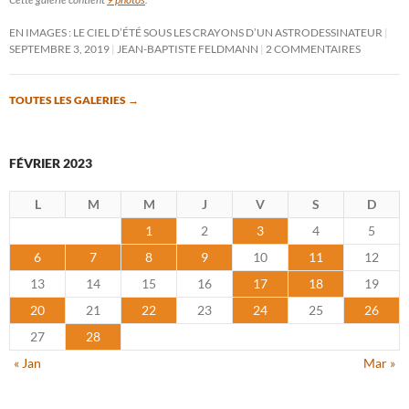
EN IMAGES : LE CIEL D’ÉTÉ SOUS LES CRAYONS D’UN ASTRODESSINATEUR
SEPTEMBRE 3, 2019
JEAN-BAPTISTE FELDMANN
2 COMMENTAIRES
TOUTES LES GALERIES
→
FÉVRIER 2023
L
M
M
J
V
S
D
1
2
3
4
5
6
7
8
9
10
11
12
13
14
15
16
17
18
19
20
21
22
23
24
25
26
27
28
« Jan
Mar »