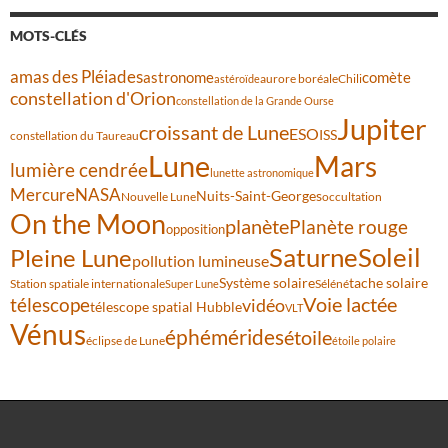
MOTS-CLÉS
amas des Pléiades
comète
astronome
aurore boréale
astéroïde
Chili
constellation d'Orion
constellation de la Grande Ourse
Jupiter
croissant de Lune
ESO
ISS
constellation du Taureau
Lune
Mars
lumière cendrée
lunette astronomique
Mercure
NASA
Nuits-Saint-Georges
Nouvelle Lune
occultation
On the Moon
planète
Planète rouge
opposition
Saturne
Soleil
Pleine Lune
pollution lumineuse
Système solaire
tache solaire
Station spatiale internationale
Séléné
Super Lune
Voie lactée
télescope
vidéo
télescope spatial Hubble
VLT
Vénus
éphémérides
étoile
éclipse de Lune
étoile polaire