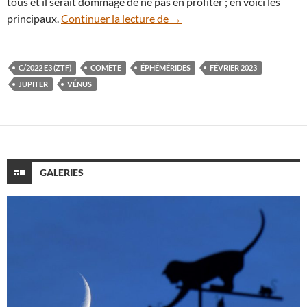
tous et il serait dommage de ne pas en profiter ; en voici les
Éphémérides : le ciel de févri
principaux.
Continuer la lecture de
→
C/2022 E3 (ZTF)
COMÈTE
ÉPHÉMÉRIDES
FÉVRIER 2023
JUPITER
VÉNUS
GALERIES