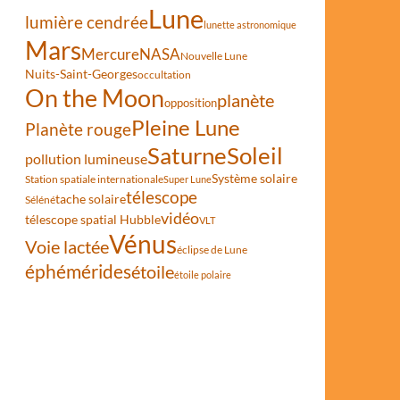
Lune
lumière cendrée
lunette astronomique
Mars
Mercure
NASA
Nouvelle Lune
Nuits-Saint-Georges
occultation
On the Moon
planète
opposition
Pleine Lune
Planète rouge
Saturne
Soleil
pollution lumineuse
Système solaire
Station spatiale internationale
Super Lune
télescope
tache solaire
Séléné
vidéo
télescope spatial Hubble
VLT
Vénus
Voie lactée
éclipse de Lune
éphémérides
étoile
étoile polaire