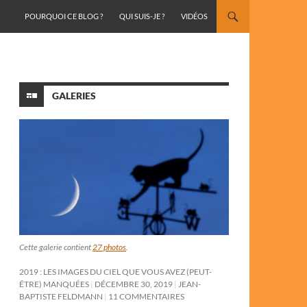
ALLER AU CONTENU
POURQUOI CE BLOG ?
QUI SUIS-JE ?
VIDÉOS
GALERIES
Cette galerie contient
27 photos
.
2019 : LES IMAGES DU CIEL QUE VOUS AVEZ (PEUT-
ÊTRE) MANQUÉES
DÉCEMBRE 30, 2019
JEAN-
BAPTISTE FELDMANN
11 COMMENTAIRES