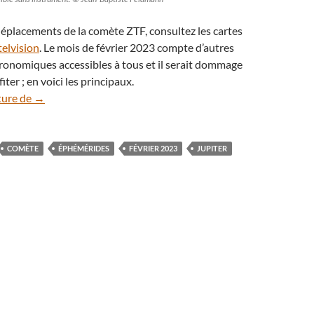
déplacements de la comète ZTF, consultez les cartes
telvision
. Le mois de février 2023 compte d’autres
ronomiques accessibles à tous et il serait dommage
iter ; en voici les principaux.
Éphémérides : le ciel de février 2023
ture de
→
COMÈTE
ÉPHÉMÉRIDES
FÉVRIER 2023
JUPITER