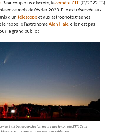
e
. Beaucoup plus discrète, la
comète ZTF
(C/2022 E3)
ible en ce mois de février 2023. Elle est réservée aux
unis d’un
télescope
et aux astrophotographes
 le rappelle l’astronome
Alan Hale
, elle n’est pas
our le grand public :
wise était beaucoup plus lumineuse que la comète ZTF. Cette
isible sans instrument. © Jean-Baptiste Feldmann