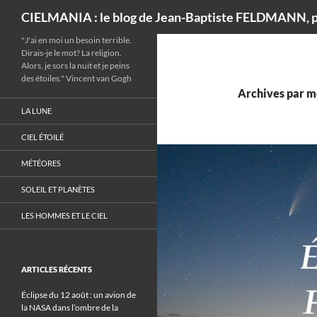
Recherche
CIELMANIA : le blog de Jean-Baptiste FELDMANN, p
"J'ai en moi un besoin terrible.
Dirais-je le mot? La religion.
Alors, je sors la nuit et je peins
des étoiles." Vincent van Gogh
Archives par mo
LA LUNE
CIEL ÉTOILÉ
MÉTÉORES
SOLEIL ET PLANÈTES
LES HOMMES ET LE CIEL
ARTICLES RÉCENTS
Éclipse du 12 août : un avion de
la NASA dans l’ombre de la