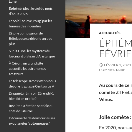
Lune
Éphémérides : le ciel du mois
d’août 2026
Le Soleil se lève, rougi par les
fumées des incendies
ACTUALITÉS
L’étoile compagnon de
Bételgeuse se dévoile un peu
ÉPHÉMÉ
plus
FÉVRIE
Sur la Lune, les mystères du
fascinant plateau d’Aristarque
À Céron, un grand gîte
FÉVRIER 1, 2023
accueille les astronomes
COMMENTAIRE
amateurs
Le télescope James Webb nous
Au cours de ce m
dévoile la galaxie Centaurus A
comète ZTF et a
L’inquiétant miroir Eärendil-1
bientôt en orbite ?
Vénus.
Insolite : la Station spatiale du
côté de Saturne
Jolie comète :
Découverte de deux curieuses
exoplanètes “cotonneuses”
En 2020, nous av