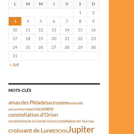
L
M
M
J
V
S
D
1
2
3
4
5
6
7
8
9
10
11
12
13
14
15
16
17
18
19
20
21
22
23
24
25
26
27
28
29
30
31
« Juil
MOTS-CLÉS
amas des Pléiades
astronome
astéroïde
comète
aurore boréale
Chili
constellation d'Orion
constellation du Taureau
constellation de la Grande Ourse
Jupiter
croissant de Lune
ESO
ISS