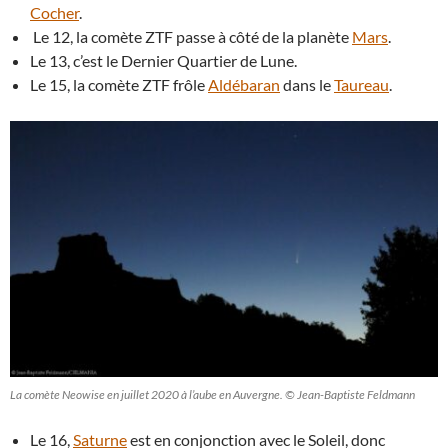
Cocher
.
Le 12, la comète ZTF passe à côté de la planète
Mars
.
Le 13, c’est le Dernier Quartier de Lune.
Le 15, la comète ZTF frôle
Aldébaran
dans le
Taureau
.
La comète Neowise en juillet 2020 à l’aube en Auvergne. © Jean-Baptiste Feldmann
Le 16,
Saturne
est en conjonction avec le Soleil, donc