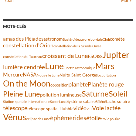
« Jan
Mar »
MOTS-CLÉS
amas des Pléiades
comète
astronome
aurore boréale
astéroïde
Chili
constellation d'Orion
constellation de la Grande Ourse
Jupiter
croissant de Lune
ESO
ISS
constellation du Taureau
Lune
Mars
lumière cendrée
lunette astronomique
Mercure
NASA
Nuits-Saint-Georges
Nouvelle Lune
occultation
On the Moon
planète
Planète rouge
opposition
Saturne
Soleil
Pleine Lune
pollution lumineuse
Système solaire
tache solaire
Station spatiale internationale
Séléné
Super Lune
Voie lactée
télescope
vidéo
télescope spatial Hubble
VLT
Vénus
éphémérides
étoile
éclipse de Lune
étoile polaire