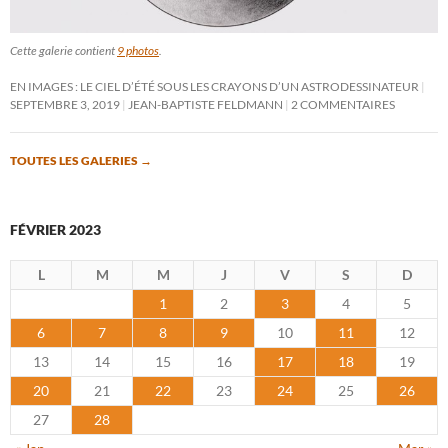
Cette galerie contient
9 photos
.
EN IMAGES : LE CIEL D’ÉTÉ SOUS LES CRAYONS D’UN ASTRODESSINATEUR
SEPTEMBRE 3, 2019
JEAN-BAPTISTE FELDMANN
2 COMMENTAIRES
TOUTES LES GALERIES
→
FÉVRIER 2023
L
M
M
J
V
S
D
1
2
3
4
5
6
7
8
9
10
11
12
13
14
15
16
17
18
19
20
21
22
23
24
25
26
27
28