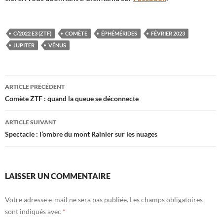
C/2022 E3 (ZTF)
COMÈTE
ÉPHÉMÉRIDES
FÉVRIER 2023
JUPITER
VÉNUS
Navigation
ARTICLE PRÉCÉDENT
des
Comète ZTF : quand la queue se déconnecte
articles
ARTICLE SUIVANT
Spectacle : l’ombre du mont Rainier sur les nuages
LAISSER UN COMMENTAIRE
Votre adresse e-mail ne sera pas publiée.
Les champs obligatoires
sont indiqués avec
*