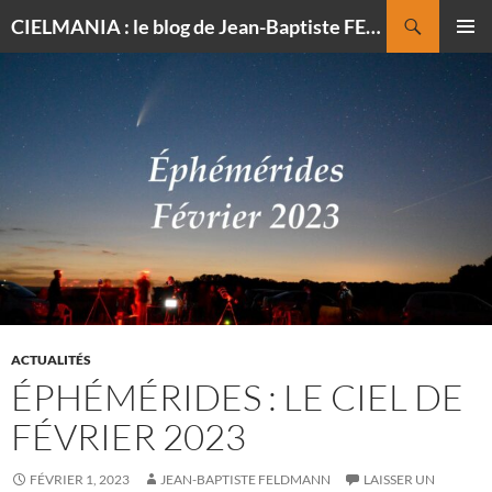
Recherche
CIELMANIA : le blog de Jean-Baptiste FELDMANN, photographe du ciel
ALLER
MENU
AU
PRINCI
CONTENU
ACTUALITÉS
ÉPHÉMÉRIDES : LE CIEL DE
FÉVRIER 2023
FÉVRIER 1, 2023
JEAN-BAPTISTE FELDMANN
LAISSER UN