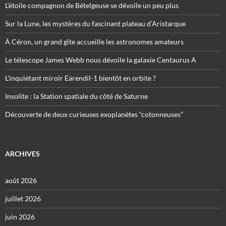
L’étoile compagnon de Bételgeuse se dévoile un peu plus
Sur la Lune, les mystères du fascinant plateau d’Aristarque
À Céron, un grand gîte accueille les astronomes amateurs
Le télescope James Webb nous dévoile la galaxie Centaurus A
L’inquiétant miroir Eärendil-1 bientôt en orbite ?
Insolite : la Station spatiale du côté de Saturne
Découverte de deux curieuses exoplanètes “cotonneuses”
ARCHIVES
août 2026
juillet 2026
juin 2026