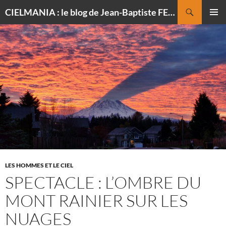
Recherche
CIELMANIA : le blog de Jean-Baptiste FELDMANN, photographe du ciel
ALLER
MENU
AU
PRINCI
CONTENU
LES HOMMES ET LE CIEL
SPECTACLE : L’OMBRE DU
MONT RAINIER SUR LES
NUAGES