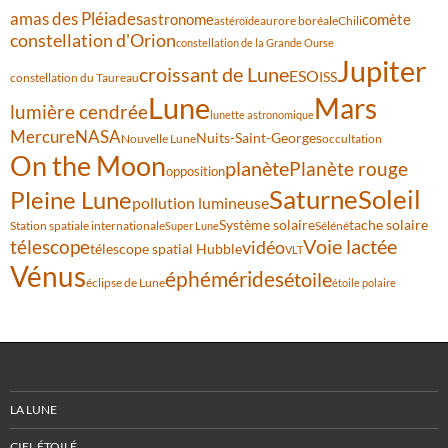
amas des Pléiades
comète
astronome
aurore boréale
astéroïde
Chili
constellation d'Orion
constellation de la Grande Ourse
Jupiter
croissant de Lune
ESO
ISS
constellation du Taureau
Lune
Mars
lumière cendrée
lunette astronomique
Mercure
NASA
Nuits-Saint-Georges
Nouvelle Lune
occultation
On the Moon
planète
Planète rouge
opposition
Saturne
Soleil
Pleine Lune
pollution lumineuse
Système solaire
tache solaire
Station spatiale internationale
Séléné
Super Lune
Voie lactée
télescope
vidéo
télescope spatial Hubble
VLT
Vénus
éphémérides
étoile
éclipse de Lune
étoile polaire
LA LUNE
CIEL ÉTOILÉ