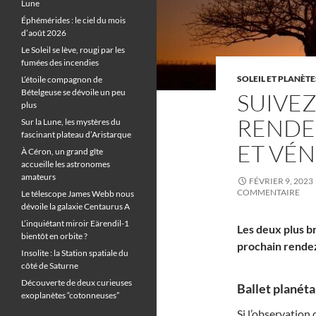
Lune
Éphémérides : le ciel du mois
d’août 2026
Le Soleil se lève, rougi par les
fumées des incendies
SOLEIL ET PLANÈTE
L’étoile compagnon de
Bételgeuse se dévoile un peu
SUIVEZ
plus
RENDE
Sur la Lune, les mystères du
fascinant plateau d’Aristarque
ET VÉ
À Céron, un grand gîte
accueille les astronomes
amateurs
FÉVRIER 9, 2023
COMMENTAIRE
Le télescope James Webb nous
dévoile la galaxie Centaurus A
L’inquiétant miroir Eärendil-1
Les deux plus b
bientôt en orbite ?
prochain rendez
Insolite : la Station spatiale du
côté de Saturne
Découverte de deux curieuses
Ballet planétai
exoplanètes “cotonneuses”
Si l’observation 