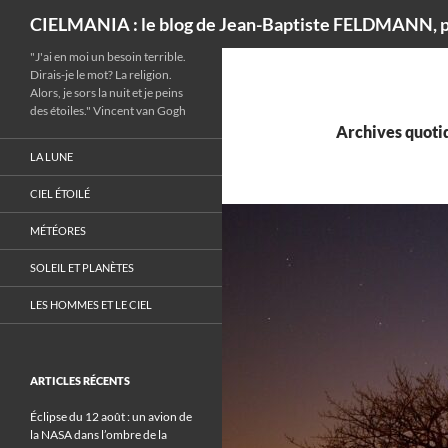
Recherche
CIELMANIA : le blog de Jean-Baptiste FELDMANN, p
"J'ai en moi un besoin terrible.
Dirais-je le mot? La religion.
Alors, je sors la nuit et je peins
des étoiles." Vincent van Gogh
Archives quotid
LA LUNE
CIEL ÉTOILÉ
MÉTÉORES
SOLEIL ET PLANÈTES
LES HOMMES ET LE CIEL
ARTICLES RÉCENTS
Éclipse du 12 août : un avion de
la NASA dans l’ombre de la