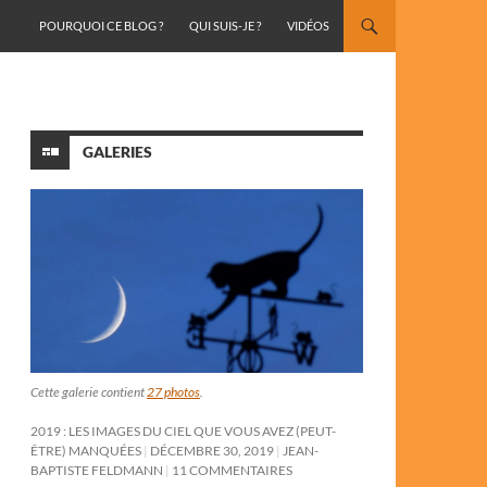
ALLER AU CONTENU
POURQUOI CE BLOG ?
QUI SUIS-JE ?
VIDÉOS
GALERIES
Cette galerie contient
27 photos
.
2019 : LES IMAGES DU CIEL QUE VOUS AVEZ (PEUT-
ÊTRE) MANQUÉES
DÉCEMBRE 30, 2019
JEAN-
BAPTISTE FELDMANN
11 COMMENTAIRES