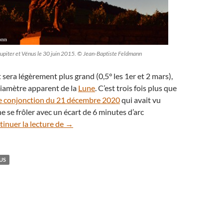
piter et Vénus le 30 juin 2015. © Jean-Baptiste Feldmann
rt sera légèrement plus grand (0,5° les 1er et 2 mars),
diamètre apparent de la
Lune
. C’est trois fois plus que
 conjonction du 21 décembre 2020
qui avait vu
e se frôler avec un écart de 6 minutes d’arc
Suivez le prochain rendez-vous entre Jupiter 
inuer la lecture de
→
US