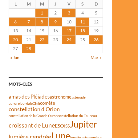
L
M
M
J
V
S
D
1
2
3
4
5
6
7
8
9
10
11
12
13
14
15
16
17
18
19
20
21
22
23
24
25
26
27
28
« Jan
Mar »
MOTS-CLÉS
amas des Pléiades
astronome
astéroïde
comète
aurore boréale
Chili
constellation d'Orion
constellation du Taureau
constellation de la Grande Ourse
Jupiter
croissant de Lune
ESO
ISS
Lune
lumière cendrée
lunette astronomique