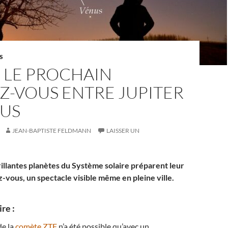
S
 LE PROCHAIN
Z-VOUS ENTRE JUPITER
NUS
JEAN-BAPTISTE FELDMANN
LAISSER UN
rillantes planètes du Système solaire préparent leur
-vous, un spectacle visible même en pleine ville.
re :
de la
comète ZTF
n’a été possible qu’avec un