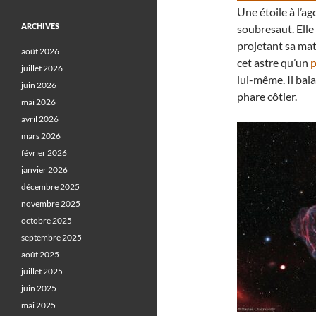
Une étoile à l’ag
ARCHIVES
soubresaut. Elle
projetant sa mati
août 2026
cet astre qu’un
p
juillet 2026
lui-même. Il bal
juin 2026
phare côtier.
mai 2026
avril 2026
mars 2026
février 2026
janvier 2026
décembre 2025
novembre 2025
octobre 2025
septembre 2025
août 2025
juillet 2025
juin 2025
mai 2025