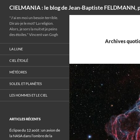
Recherche
CIELMANIA : le blog de Jean-Baptiste FELDMANN, p
"J'ai en moi un besoin terrible.
Dirais-je le mot? La religion.
Alors, je sors la nuit et je peins
des étoiles." Vincent van Gogh
Archives quotid
LA LUNE
CIEL ÉTOILÉ
MÉTÉORES
SOLEIL ET PLANÈTES
LES HOMMES ET LE CIEL
ARTICLES RÉCENTS
Éclipse du 12 août : un avion de
la NASA dans l’ombre de la