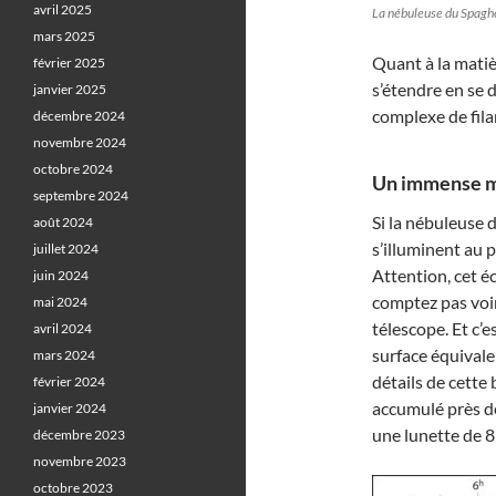
avril 2025
La nébuleuse du Spaghe
mars 2025
Quant à la matiè
février 2025
s’étendre en se 
janvier 2025
complexe de fil
décembre 2024
novembre 2024
octobre 2024
Un immense ma
septembre 2024
Si la nébuleuse d
août 2024
s’illuminent au 
juillet 2024
Attention, cet é
juin 2024
comptez pas voir
mai 2024
télescope. Et c’
avril 2024
surface équivalen
mars 2024
détails de cette
février 2024
accumulé près d
janvier 2024
une lunette de 8
décembre 2023
novembre 2023
octobre 2023