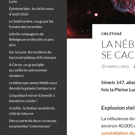
Lune
Éphémérides : le ciel du mois
d’août 2026
Le Soleil se lève, rougi par les
fumées des incendies
CIEL ÉTOILÉ
L’étoile compagnon de
Bételgeuse se dévoile un peu
LA NÉ
plus
SE CAC
Sur la Lune, les mystères du
fascinant plateau d’Aristarque
À Céron, un grand gîte
MARS 2, 2022
accueille les astronomes
amateurs
Simeis 147, ali
Le télescope James Webb nous
dévoile la galaxie Centaurus A
fois la Pleine L
L’inquiétant miroir Eärendil-1
bientôt en orbite ?
Explosion stell
Insolite : la Station spatiale du
côté de Saturne
La nébuleuse du
Découverte de deux curieuses
environ 40.000 a
exoplanètes “cotonneuses”
constellation d