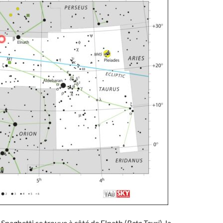
Spaghetti se trouve à côté de Elnath (
Beta Tauri
), la