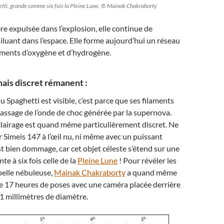
tti, grande comme six fois la Pleine Lune. © Mainak Chakraborty
re expulsée dans l’explosion, elle continue de
diluant dans l’espace. Elle forme aujourd’hui un réseau
aments d’oxygène et d’hydrogène.
is discret rémanent :
u Spaghetti est visible, c’est parce que ses filaments
passage de l’onde de choc générée par la supernova.
clairage est quand même particulièrement discret. Ne
 Simeis 147 à l’œil nu, ni même avec un puissant
est bien dommage, car cet objet céleste s’étend sur une
te à six fois celle de la
Pleine Lune
! Pour révéler les
 belle nébuleuse,
Mainak Chakraborty
a quand même
e 17 heures de poses avec une caméra placée derrière
1 millimètres de diamètre.