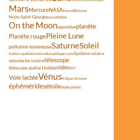
Mars
Mercure
NASA
Nouvelle Lune
Nuits-Saint-Georges
occultation
On the Moon
planète
opposition
Pleine Lune
Planète rouge
Saturne
Soleil
pollution lumineuse
Système solaire
Station spatiale internationale
Super Lune
télescope
tache solaire
Séléné
vidéo
télescope spatial Hubble
VLT
Vénus
Voie lactée
éclipse de Lune
éphémérides
étoile
étoile polaire