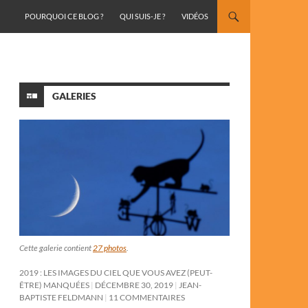
ALLER AU CONTENU
POURQUOI CE BLOG ?
QUI SUIS-JE ?
VIDÉOS
GALERIES
Cette galerie contient
27 photos
.
2019 : LES IMAGES DU CIEL QUE VOUS AVEZ (PEUT-
ÊTRE) MANQUÉES
DÉCEMBRE 30, 2019
JEAN-
BAPTISTE FELDMANN
11 COMMENTAIRES