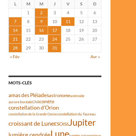
L
M
M
J
V
S
D
1
2
3
4
5
6
7
8
9
10
11
12
13
14
15
16
17
18
19
20
21
22
23
24
25
26
27
28
29
30
31
« Fév
Avr »
MOTS-CLÉS
amas des Pléiades
astronome
astéroïde
comète
aurore boréale
Chili
constellation d'Orion
constellation du Taureau
constellation de la Grande Ourse
Jupiter
croissant de Lune
ESO
ISS
Lune
lumière cendrée
lunette astronomique