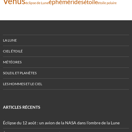
Vénus
éphémérides
étoile
éclipse de Lune
étoile polaire
LA LUNE
CIEL ÉTOILÉ
MÉTÉORES
SOLEIL ET PLANÈTES
LES HOMMES ET LE CIEL
ARTICLES RÉCENTS
Éclipse du 12 août : un avion de la NASA dans l’ombre de la Lune