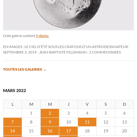
Cette galerie contient
9 photos
.
EN IMAGES : LE CIEL D’ÉTÉ SOUS LES CRAYONS D’UN ASTRODESSINATEUR
SEPTEMBRE 3, 2019
JEAN-BAPTISTE FELDMANN
2 COMMENTAIRES
TOUTES LES GALERIES
→
MARS 2022
L
M
M
J
V
S
D
1
2
3
4
5
6
7
8
9
10
11
12
13
14
15
16
17
18
19
20