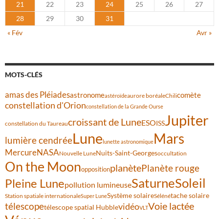
21
22
23
24
25
26
27
28
29
30
31
« Fév
Avr »
MOTS-CLÉS
amas des Pléiades
comète
astronome
aurore boréale
astéroïde
Chili
constellation d'Orion
constellation de la Grande Ourse
Jupiter
croissant de Lune
ESO
ISS
constellation du Taureau
Lune
Mars
lumière cendrée
lunette astronomique
Mercure
NASA
Nuits-Saint-Georges
Nouvelle Lune
occultation
On the Moon
planète
Planète rouge
opposition
Saturne
Soleil
Pleine Lune
pollution lumineuse
Système solaire
tache solaire
Station spatiale internationale
Séléné
Super Lune
Voie lactée
télescope
vidéo
télescope spatial Hubble
VLT