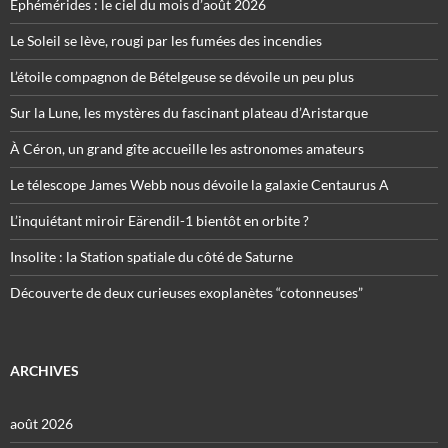
Éphémérides : le ciel du mois d’août 2026
Le Soleil se lève, rougi par les fumées des incendies
L’étoile compagnon de Bételgeuse se dévoile un peu plus
Sur la Lune, les mystères du fascinant plateau d’Aristarque
À Céron, un grand gîte accueille les astronomes amateurs
Le télescope James Webb nous dévoile la galaxie Centaurus A
L’inquiétant miroir Eärendil-1 bientôt en orbite ?
Insolite : la Station spatiale du côté de Saturne
Découverte de deux curieuses exoplanètes “cotonneuses”
ARCHIVES
août 2026