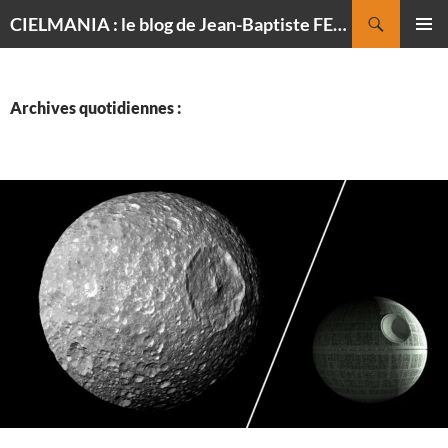
Recherche
CIELMANIA : le blog de Jean-Baptiste FELDMANN, photographe du ciel
ALLER
MENU
AU
PRINCI
CONTENU
Archives quotidiennes :