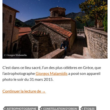
C’est dans ce lieu sacré, l’un des plus célèbres en Grèce, que
l’astrophotographe
Giorgos Malamidis
a posé son appareil
photo le soir du 31 mars 2015.
Sirius brille au-dessus du monastère gre
Continuer la lecture de
→
ASTROPHOTOGRAPHE
CONSTELLATION D'ORION
ÉTOILES