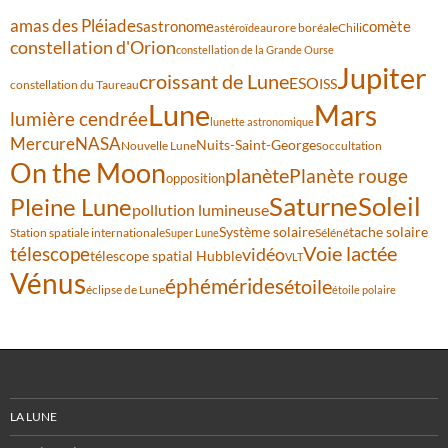
amas des Pléiades
comète
astronome
aurore boréale
astéroïde
Chili
constellation d'Orion
constellation de la Grande Ourse
Jupiter
croissant de Lune
ESO
ISS
constellation du Taureau
Lune
Mars
lumière cendrée
lunette astronomique
Mercure
NASA
Nuits-Saint-Georges
Nouvelle Lune
occultation
On the Moon
planète
Planète rouge
opposition
Saturne
Soleil
Pleine Lune
pollution lumineuse
Système solaire
tache solaire
Station spatiale internationale
Séléné
Super Lune
Voie lactée
télescope
vidéo
télescope spatial Hubble
VLT
Vénus
éphémérides
étoile
éclipse de Lune
étoile polaire
LA LUNE