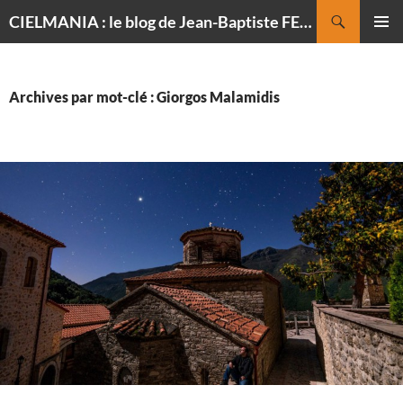
Recherche
CIELMANIA : le blog de Jean-Baptiste FELDMANN, photographe du ciel
ALLER
MENU
AU
PRINCI
CONTENU
Archives par mot-clé : Giorgos Malamidis