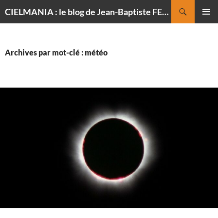
Recherche
CIELMANIA : le blog de Jean-Baptiste FELDMANN, photographe du ciel
ALLER
MENU
AU
PRINCI
CONTENU
Archives par mot-clé : météo