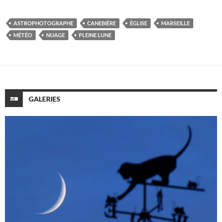
ASTROPHOTOGRAPHE
CANEBIÈRE
ÉGLISE
MARSEILLE
MÉTÉO
NUAGE
PLEINE LUNE
GALERIES