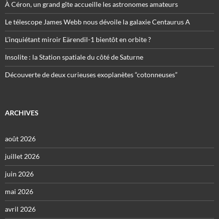
À Céron, un grand gîte accueille les astronomes amateurs
Le télescope James Webb nous dévoile la galaxie Centaurus A
L’inquiétant miroir Eärendil-1 bientôt en orbite ?
Insolite : la Station spatiale du côté de Saturne
Découverte de deux curieuses exoplanètes “cotonneuses”
ARCHIVES
août 2026
juillet 2026
juin 2026
mai 2026
avril 2026