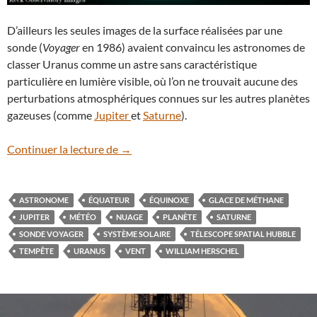
D’ailleurs les seules images de la surface réalisées par une
sonde (
Voyager
en 1986) avaient convaincu les astronomes de
classer Uranus comme un astre sans caractéristique
particulière en lumière visible, où l’on ne trouvait aucune des
perturbations atmosphériques connues sur les autres planètes
gazeuses (comme
Jupiter
et
Saturne
).
Tempêtes géantes sur Uranus
Continuer la lecture de
→
ASTRONOME
ÉQUATEUR
ÉQUINOXE
GLACE DE MÉTHANE
JUPITER
MÉTÉO
NUAGE
PLANÈTE
SATURNE
SONDE VOYAGER
SYSTÈME SOLAIRE
TÉLESCOPE SPATIAL HUBBLE
TEMPÊTE
URANUS
VENT
WILLIAM HERSCHEL