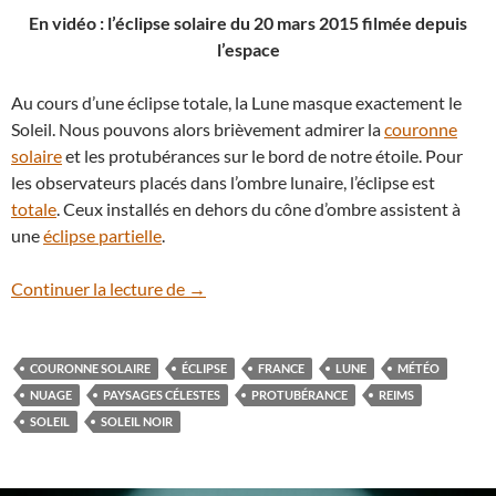
En vidéo : l’éclipse solaire du 20 mars 2015 filmée depuis
l’espace
Au cours d’une éclipse totale, la Lune masque exactement le
Soleil. Nous pouvons alors brièvement admirer la
couronne
solaire
et les protubérances sur le bord de notre étoile. Pour
les observateurs placés dans l’ombre lunaire, l’éclipse est
totale
. Ceux installés en dehors du cône d’ombre assistent à
une
éclipse partielle
.
11 août 1999 : en France, le Soleil avait
Continuer la lecture de
→
COURONNE SOLAIRE
ÉCLIPSE
FRANCE
LUNE
MÉTÉO
NUAGE
PAYSAGES CÉLESTES
PROTUBÉRANCE
REIMS
SOLEIL
SOLEIL NOIR