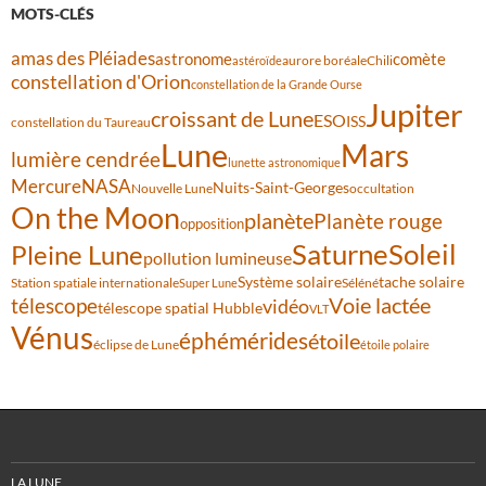
MOTS-CLÉS
amas des Pléiades
comète
astronome
aurore boréale
astéroïde
Chili
constellation d'Orion
constellation de la Grande Ourse
Jupiter
croissant de Lune
ESO
ISS
constellation du Taureau
Lune
Mars
lumière cendrée
lunette astronomique
Mercure
NASA
Nuits-Saint-Georges
Nouvelle Lune
occultation
On the Moon
planète
Planète rouge
opposition
Saturne
Soleil
Pleine Lune
pollution lumineuse
Système solaire
tache solaire
Station spatiale internationale
Séléné
Super Lune
Voie lactée
télescope
vidéo
télescope spatial Hubble
VLT
Vénus
éphémérides
étoile
éclipse de Lune
étoile polaire
LA LUNE