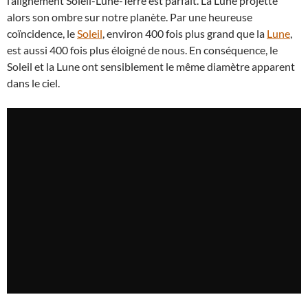
l’alignement Soleil-Lune-Terre est parfait. La Lune projette
alors son ombre sur notre planète. Par une heureuse
coïncidence, le
Soleil
, environ 400 fois plus grand que la
Lune
,
est aussi 400 fois plus éloigné de nous. En conséquence, le
Soleil et la Lune ont sensiblement le même diamètre apparent
dans le ciel.