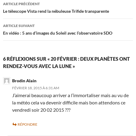
Navigation
ARTICLE PRÉCÉDENT
des
Le télescope Vista rend la nébuleuse Trifide transparente
articles
ARTICLE SUIVANT
En vidéo : 5 ans d’images du Soleil avec l’observatoire SDO
6 RÉFLEXIONS SUR « 20 FÉVRIER : DEUX PLANÈTES ONT
RENDEZ-VOUS AVEC LA LUNE »
Brodin Alain
FÉVRIER 18, 2015 À 6:31 AM
J’aimerai beaucoup arriver a l’immortaliser mais au vu de
la météo cela va devenir difficile mais bon attendons ce
vendredi soir 20 02 2015 ???
RÉPONDRE