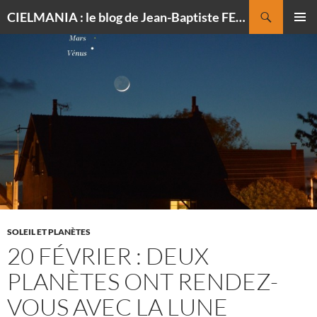
Recherche
CIELMANIA : le blog de Jean-Baptiste FELDMANN, photographe du ciel
ALLER
MENU
AU
PRINCI
CONTENU
SOLEIL ET PLANÈTES
20 FÉVRIER : DEUX
PLANÈTES ONT RENDEZ-
VOUS AVEC LA LUNE