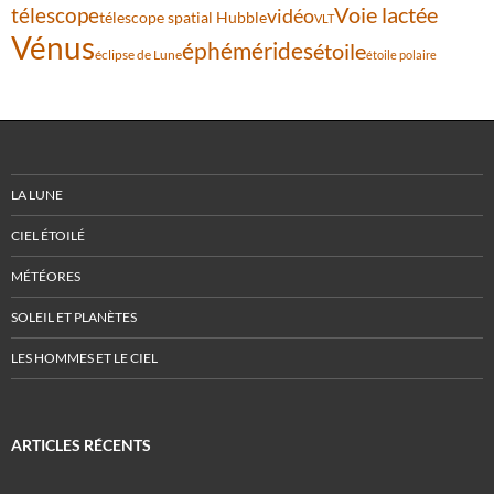
Voie lactée
télescope
vidéo
télescope spatial Hubble
VLT
Vénus
éphémérides
étoile
éclipse de Lune
étoile polaire
LA LUNE
CIEL ÉTOILÉ
MÉTÉORES
SOLEIL ET PLANÈTES
LES HOMMES ET LE CIEL
ARTICLES RÉCENTS