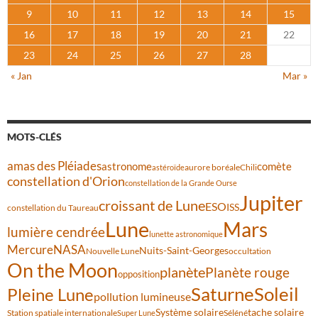
9
10
11
12
13
14
15
16
17
18
19
20
21
22
23
24
25
26
27
28
« Jan
Mar »
MOTS-CLÉS
amas des Pléiades
comète
astronome
aurore boréale
astéroïde
Chili
constellation d'Orion
constellation de la Grande Ourse
Jupiter
croissant de Lune
ESO
ISS
constellation du Taureau
Lune
Mars
lumière cendrée
lunette astronomique
Mercure
NASA
Nuits-Saint-Georges
Nouvelle Lune
occultation
On the Moon
planète
Planète rouge
opposition
Saturne
Soleil
Pleine Lune
pollution lumineuse
Système solaire
tache solaire
Station spatiale internationale
Séléné
Super Lune