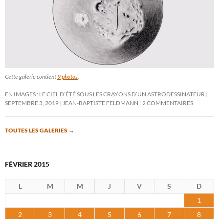
Cette galerie contient
9 photos
.
EN IMAGES : LE CIEL D’ÉTÉ SOUS LES CRAYONS D’UN ASTRODESSINATEUR
SEPTEMBRE 3, 2019
JEAN-BAPTISTE FELDMANN
2 COMMENTAIRES
TOUTES LES GALERIES
→
FÉVRIER 2015
L
M
M
J
V
S
D
1
2
3
4
5
6
7
8