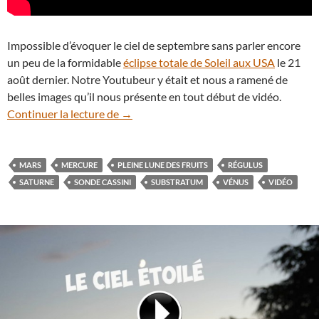
Impossible d’évoquer le ciel de septembre sans parler encore
un peu de la formidable
éclipse totale de Soleil aux USA
le 21
août dernier. Notre Youtubeur y était et nous a ramené de
belles images qu’il nous présente en tout début de vidéo.
En vidéo : les spectacles célestes du moi
Continuer la lecture de
→
MARS
MERCURE
PLEINE LUNE DES FRUITS
RÉGULUS
SATURNE
SONDE CASSINI
SUBSTRATUM
VÉNUS
VIDÉO