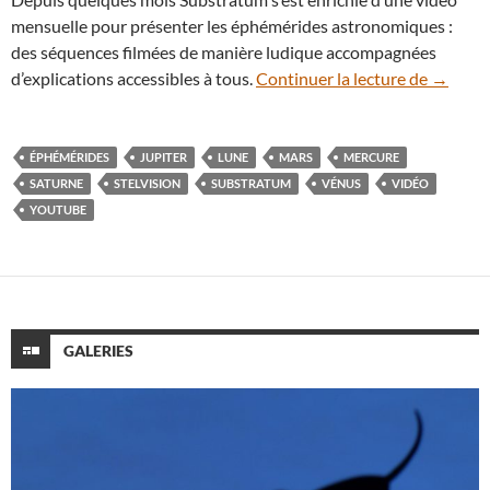
mensuelle pour présenter les éphémérides astronomiques :
des séquences filmées de manière ludique accompagnées
En vidéo
d’explications accessibles à tous.
Continuer la lecture de
→
ÉPHÉMÉRIDES
JUPITER
LUNE
MARS
MERCURE
SATURNE
STELVISION
SUBSTRATUM
VÉNUS
VIDÉO
YOUTUBE
GALERIES