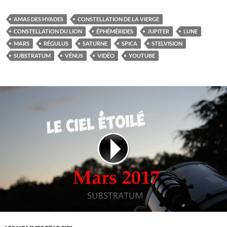
AMAS DES HYADES
CONSTELLATION DE LA VIERGE
CONSTELLATION DU LION
ÉPHÉMÉRIDES
JUPITER
LUNE
MARS
RÉGULUS
SATURNE
SPICA
STELVISION
SUBSTRATUM
VÉNUS
VIDÉO
YOUTUBE