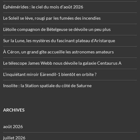
Éphémérides : le ciel du mois d’août 2026
Le Soleil se lève, rougi par les fumées des incendies
L’étoile compagnon de Bételgeuse se dévoile un peu plus
Sur la Lune, les mystères du fascinant plateau d’Aristarque
À Céron, un grand gîte accueille les astronomes amateurs
Le télescope James Webb nous dévoile la galaxie Centaurus A
L’inquiétant miroir Eärendil-1 bientôt en orbite ?
Insolite : la Station spatiale du côté de Saturne
ARCHIVES
août 2026
juillet 2026