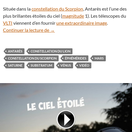
Située dans la
constellation du Scorpion
, Antarès est l’une des
plus brillantes étoiles du ciel (
magnitude
1). Les télescopes du
VLTI
viennent d’en fournir
une extraordinaire image
.
En vidéo : les spectacles célestes du mois
Continuer la lecture de
→
ANTARÈS
CONSTELLATION DU LION
CONSTELLATION DU SCORPION
ÉPHÉMÉRIDES
MARS
SATURNE
SUBSTRATUM
VÉNUS
VIDÉO