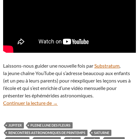
Laissons-nous guider une nouvelle fois par
Substratum
,
la jeune chaîne YouTube qui s’adresse beaucoup aux enfants
(et un peu à leurs parents) pour réexpliquer les leçons vues à
l’école et qui s’est enrichie d’une vidéo mensuelle pour
présenter les éphémérides astronomiques.
En vidéo : les spectacles à suivre dans le 
Continuer la lecture de
→
JUPITER
PLEINE LUNE DES FLEURS
RENCONTRES ASTRONOMIQUES DE PRINTEMPS
SATURNE