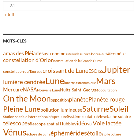
31
« Juil
MOTS-CLÉS
amas des Pléiades
comète
astronome
aurore boréale
astéroïde
Chili
constellation d'Orion
constellation de la Grande Ourse
Jupiter
croissant de Lune
ESO
ISS
constellation du Taureau
Lune
Mars
lumière cendrée
lunette astronomique
Mercure
NASA
Nuits-Saint-Georges
Nouvelle Lune
occultation
On the Moon
planète
Planète rouge
opposition
Saturne
Soleil
Pleine Lune
pollution lumineuse
Système solaire
tache solaire
Station spatiale internationale
Séléné
Super Lune
Voie lactée
télescope
vidéo
télescope spatial Hubble
VLT
Vénus
éphémérides
étoile
éclipse de Lune
étoile polaire