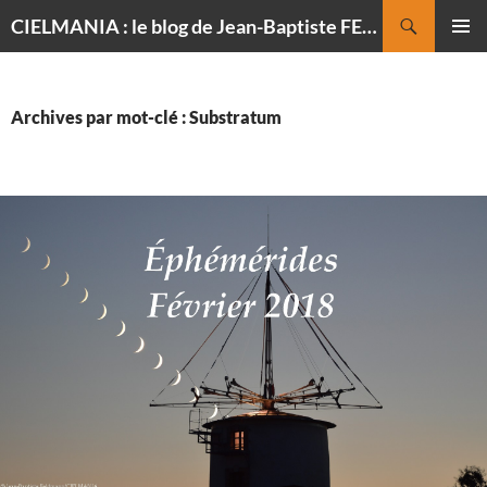
Recherche
CIELMANIA : le blog de Jean-Baptiste FELDMANN, photographe du ciel
ALLER
MENU
AU
PRINCI
CONTENU
Archives par mot-clé : Substratum