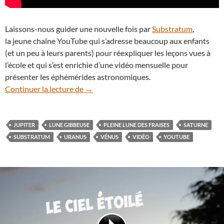
Laissons-nous guider une nouvelle fois par
Substratum
,
la jeune chaîne YouTube qui s’adresse beaucoup aux enfants
(et un peu à leurs parents) pour réexpliquer les leçons vues à
l’école et qui s’est enrichie d’une vidéo mensuelle pour
présenter les éphémérides astronomiques.
En vidéo : les spectacles à suivre dans le 
Continuer la lecture de
→
JUPITER
LUNE GIBBEUSE
PLEINE LUNE DES FRAISES
SATURNE
SUBSTRATUM
URANUS
VÉNUS
VIDÉO
YOUTUBE