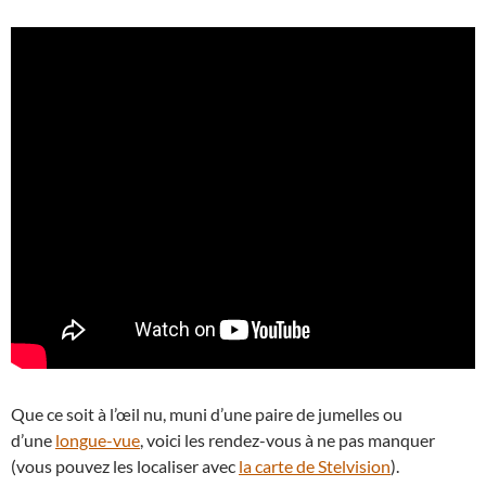
Que ce soit à l’œil nu, muni d’une paire de jumelles ou
d’une
longue-vue
, voici les rendez-vous à ne pas manquer
(vous pouvez les localiser avec
la carte de Stelvision
).