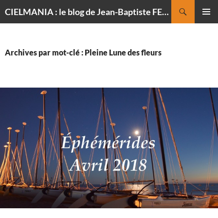
Recherche
CIELMANIA : le blog de Jean-Baptiste FELDMANN, photographe du ciel
ALLER
MENU
AU
PRINCI
CONTENU
Archives par mot-clé : Pleine Lune des fleurs