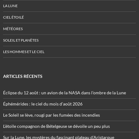
LA LUNE
CIEL ÉTOILÉ
MÉTÉORES
SOLEIL ET PLANÈTES
LES HOMMES ET LE CIEL
ARTICLES RÉCENTS
Éclipse du 12 août : un avion de la NASA dans l’ombre de la Lune
Éphémérides : le ciel du mois d’août 2026
Le Soleil se lève, rougi par les fumées des incendies
L’étoile compagnon de Bételgeuse se dévoile un peu plus
Sur la Lune, les mystères du fascinant plateau d’Aristarque