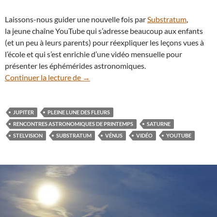
Laissons-nous guider une nouvelle fois par
Substratum
,
la jeune chaîne YouTube qui s’adresse beaucoup aux enfants
(et un peu à leurs parents) pour réexpliquer les leçons vues à
l’école et qui s’est enrichie d’une vidéo mensuelle pour
présenter les éphémérides astronomiques.
En vidéo : les spectacles à suivre dans le 
Continuer la lecture de
→
JUPITER
PLEINE LUNE DES FLEURS
RENCONTRES ASTRONOMIQUES DE PRINTEMPS
SATURNE
STELVISION
SUBSTRATUM
VÉNUS
VIDÉO
YOUTUBE