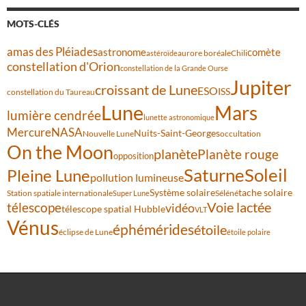
MOTS-CLÉS
amas des Pléiades
comète
astronome
aurore boréale
astéroïde
Chili
constellation d'Orion
constellation de la Grande Ourse
Jupiter
croissant de Lune
ESO
ISS
constellation du Taureau
Lune
Mars
lumière cendrée
lunette astronomique
Mercure
NASA
Nuits-Saint-Georges
Nouvelle Lune
occultation
On the Moon
planète
Planète rouge
opposition
Saturne
Soleil
Pleine Lune
pollution lumineuse
Système solaire
tache solaire
Station spatiale internationale
Séléné
Super Lune
Voie lactée
télescope
vidéo
télescope spatial Hubble
VLT
Vénus
éphémérides
étoile
éclipse de Lune
étoile polaire