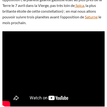
Terre le 7 avril dans la Vierge, pas très loin de
Spica
, la plus
brillante étoile de cette constellation) ; en mai nous allons
pouvoir suivre trois planètes avant l’opposition de
Saturne
le
mois prochain.