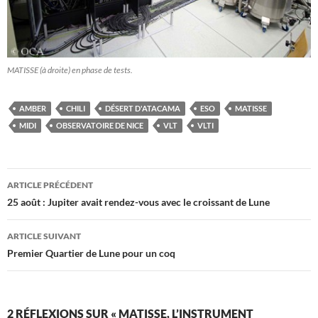
MATISSE (à droite) en phase de tests.
AMBER
CHILI
DÉSERT D'ATACAMA
ESO
MATISSE
MIDI
OBSERVATOIRE DE NICE
VLT
VLTI
Navigation
ARTICLE PRÉCÉDENT
des
25 août : Jupiter avait rendez-vous avec le croissant de Lune
articles
ARTICLE SUIVANT
Premier Quartier de Lune pour un coq
2 RÉFLEXIONS SUR « MATISSE, L’INSTRUMENT