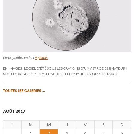
Cette galerie contient
9 photos
.
EN IMAGES : LE CIEL D’ÉTÉ SOUS LES CRAYONS D’UN ASTRODESSINATEUR
SEPTEMBRE 3, 2019
JEAN-BAPTISTE FELDMANN
2 COMMENTAIRES
TOUTES LES GALERIES
→
AOÛT 2017
L
M
M
J
V
S
D
1
2
3
4
5
6