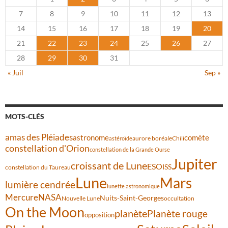
7
8
9
10
11
12
13
14
15
16
17
18
19
20
21
22
23
24
25
26
27
28
29
30
31
« Juil
Sep »
MOTS-CLÉS
amas des Pléiades
comète
astronome
aurore boréale
astéroïde
Chili
constellation d'Orion
constellation de la Grande Ourse
Jupiter
croissant de Lune
ESO
ISS
constellation du Taureau
Lune
Mars
lumière cendrée
lunette astronomique
Mercure
NASA
Nuits-Saint-Georges
Nouvelle Lune
occultation
On the Moon
planète
Planète rouge
opposition