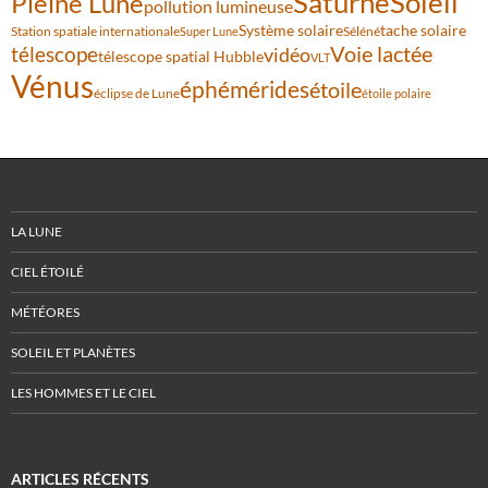
Saturne
Soleil
Pleine Lune
pollution lumineuse
Système solaire
tache solaire
Station spatiale internationale
Séléné
Super Lune
Voie lactée
télescope
vidéo
télescope spatial Hubble
VLT
Vénus
éphémérides
étoile
éclipse de Lune
étoile polaire
LA LUNE
CIEL ÉTOILÉ
MÉTÉORES
SOLEIL ET PLANÈTES
LES HOMMES ET LE CIEL
ARTICLES RÉCENTS