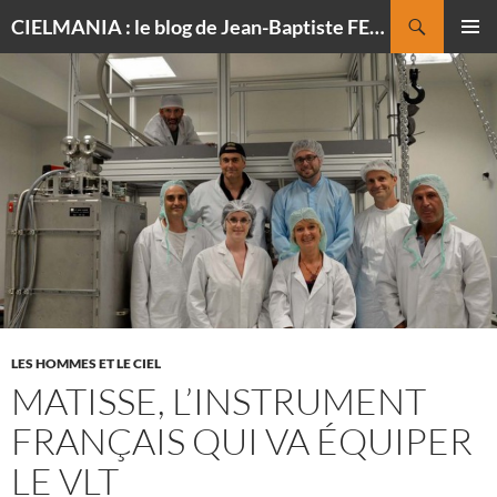
Recherche
CIELMANIA : le blog de Jean-Baptiste FELDMANN, photographe du ciel
ALLER
MENU
AU
PRINCI
CONTENU
LES HOMMES ET LE CIEL
MATISSE, L’INSTRUMENT
FRANÇAIS QUI VA ÉQUIPER
LE VLT