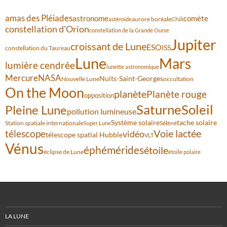
amas des Pléiades
comète
astronome
aurore boréale
astéroïde
Chili
constellation d'Orion
constellation de la Grande Ourse
Jupiter
croissant de Lune
ESO
ISS
constellation du Taureau
Lune
Mars
lumière cendrée
lunette astronomique
Mercure
NASA
Nuits-Saint-Georges
Nouvelle Lune
occultation
On the Moon
planète
Planète rouge
opposition
Saturne
Soleil
Pleine Lune
pollution lumineuse
Système solaire
tache solaire
Station spatiale internationale
Séléné
Super Lune
Voie lactée
télescope
vidéo
télescope spatial Hubble
VLT
Vénus
éphémérides
étoile
éclipse de Lune
étoile polaire
LA LUNE