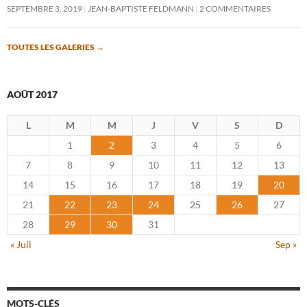
SEPTEMBRE 3, 2019
JEAN-BAPTISTE FELDMANN
2 COMMENTAIRES
TOUTES LES GALERIES
→
AOÛT 2017
L
M
M
J
V
S
D
1
2
3
4
5
6
7
8
9
10
11
12
13
14
15
16
17
18
19
20
21
22
23
24
25
26
27
28
29
30
31
« Juil
Sep »
MOTS-CLÉS