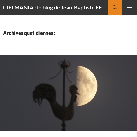
Recherche
CIELMANIA : le blog de Jean-Baptiste FELDMANN, photographe du ciel
ALLER
MENU
AU
PRINCI
CONTENU
Archives quotidiennes :