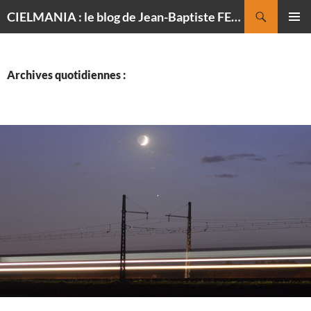
Recherche
CIELMANIA : le blog de Jean-Baptiste FELDMANN, photographe du ciel
ALLER
MENU
AU
PRINCI
CONTENU
Archives quotidiennes :