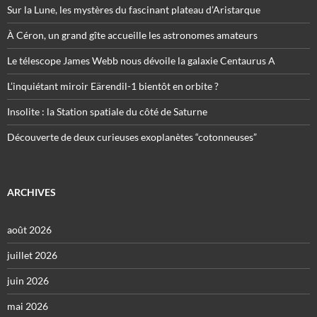
Sur la Lune, les mystères du fascinant plateau d’Aristarque
À Céron, un grand gîte accueille les astronomes amateurs
Le télescope James Webb nous dévoile la galaxie Centaurus A
L’inquiétant miroir Eärendil-1 bientôt en orbite ?
Insolite : la Station spatiale du côté de Saturne
Découverte de deux curieuses exoplanètes “cotonneuses”
ARCHIVES
août 2026
juillet 2026
juin 2026
mai 2026