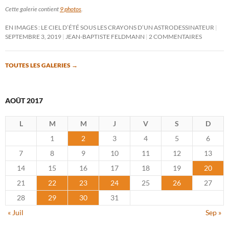
Cette galerie contient
9 photos
.
EN IMAGES : LE CIEL D’ÉTÉ SOUS LES CRAYONS D’UN ASTRODESSINATEUR
SEPTEMBRE 3, 2019
JEAN-BAPTISTE FELDMANN
2 COMMENTAIRES
TOUTES LES GALERIES
→
AOÛT 2017
L
M
M
J
V
S
D
1
2
3
4
5
6
7
8
9
10
11
12
13
14
15
16
17
18
19
20
21
22
23
24
25
26
27
28
29
30
31
« Juil
Sep »